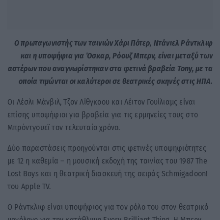
O πρωταγωνιστής των ταινιών Χάρι Πότερ, Ντάνιελ Ράντκλιφ
και η υποψήφια για Όσκαρ, Ρόουζ Μπερν, είναι μεταξύ των
αστέρων που αναγνωρίστηκαν στα φετινά βραβεία Tony, με τα
οποία τιμώνται οι καλύτεροι σε θεατρικές σκηνές στις ΗΠΑ.
Οι Λέσλι Μάνβιλ, Τζον Λίθγκοου και Λέιτον Γουίλιαμς είναι
επίσης υποψήφιοι για βραβεία για τις ερμηνείες τους στο
Μπρόντγουεϊ τον τελευταίο χρόνο.
Δύο παραστάσεις προηγούνται στις φετινές υποψηφιότητες
με 12 η καθεμία – η μουσική εκδοχή της ταινίας του 1987 The
Lost Boys και η θεατρική διασκευή της σειράς Schmigadoon!
του Apple TV.
Ο Ράντκλιφ είναι υποψήφιος για τον ρόλο του στον θεατρικό
μονόλογο για την κατάθλιψη Every Brilliant Thing. Η Μπερν