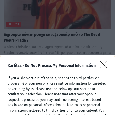
LIFESTYLE
Δημοπρατούνται ρούχα και αξεσουάρ από το The Devil
Wears Prada 2
Ο οίκος Christie's και τα κινηματογραφικά στούντιο 20th Century
Studios ανακοίνωσαν διαδικτυακή δημοπρασία που παρουσιάζει με τα
ρούχα και αξεσουάρ...
Karfitsa -
Do Not Process My Personal Information
ΑΝΑΡΤΉΘΗΚΕ ΑΠΌ
KARFITSANEWS
08/08/2026
If you wish to opt-out of the sale, sharing to third parties, or
processing of your personal or sensitive information for targeted
advertising by us, please use the below opt-out section to
confirm your selection. Please note that after your opt-out
request is processed you may continue seeing interest-based
ads based on personal information utilized by us or personal
information disclosed to third parties prior to your opt-out. You