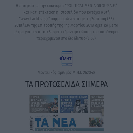
Η εταιρεία με την επωνυμία “POLITICAL MEDIA GROUP A.E.”
και κατ’ επέκταση η ιστοσελίδα που κατέχει αυτή
“www.karfitsa.gr” συμμορφώνονται με τη Σύσταση (ΕΕ)
2018/334 της Επιτροπής της 1ης Μαρτίου 2018 σχετικά με τα
μέτρα για την αποτελεσματική αντιμετώπιση του παράνομου
περιεχομένου στο διαδίκτυο (L 63).
Μοναδικός αριθμός Μ.Η.Τ. 262048
ΤΑ ΠΡΩΤΟΣΕΛΙΔΑ ΣΗΜΕΡΑ