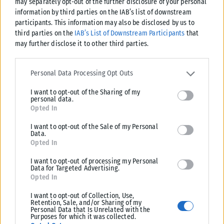
may separately opt-out of the further disclosure of your personal
information by third parties on the IAB’s list of downstream
participants. This information may also be disclosed by us to
third parties on the
IAB’s List of Downstream Participants
that
may further disclose it to other third parties.
ΖΏΔΙΑ
Please note that this website/app uses one or more Google
services and may gather and store information including but not
Personal Data Processing Opt Outs
Tα 4 ζώδια θα έχουν βρει την αληθινή αγάπη μέχρι να
limited to your visit or usage behaviour. You may click to grant or
τελειώσει το καλοκαίρι
I want to opt-out of the Sharing of my
deny consent to Google and its third-party tags to use your data
personal data.
for below specified purposes in below Google consent section.
Αν οι τελευταίοι μήνες ήταν γεμάτοι απογοητεύσεις, χωρισμούς ή
Opted In
γνωριμίες που δεν οδήγησαν πουθενά, το υπόλοιπο του καλοκαιριού
φαίνεται πως...
I want to opt-out of the Sale of my Personal
Data.
ΑΝΑΡΤΉΘΗΚΕ ΑΠΌ
ΕΛΕΆΝΑ ΖΑΜΠΆΡΑ
08/08/2026
Opted In
I want to opt-out of processing my Personal
Data for Targeted Advertising.
Opted In
I want to opt-out of Collection, Use,
Retention, Sale, and/or Sharing of my
Personal Data that Is Unrelated with the
Purposes for which it was collected.