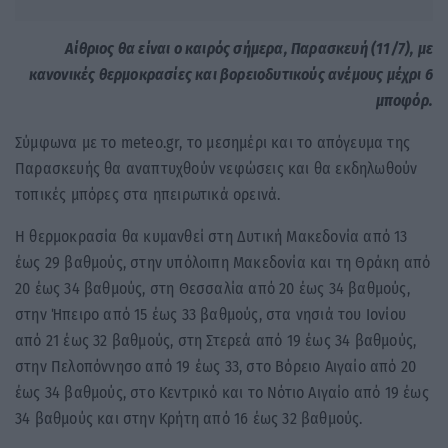
Αίθριος θα είναι ο καιρός σήμερα, Παρασκευή (11/7), με
κανονικές θερμοκρασίες και βορειοδυτικούς ανέμους μέχρι 6
μποφόρ.
Σύμφωνα με το meteo.gr, το μεσημέρι και το απόγευμα της
Παρασκευής θα αναπτυχθούν νεφώσεις και θα εκδηλωθούν
τοπικές μπόρες στα ηπειρωτικά ορεινά.
Η θερμοκρασία θα κυμανθεί στη Δυτική Μακεδονία από 13
έως 29 βαθμούς, στην υπόλοιπη Μακεδονία και τη Θράκη από
20 έως 34 βαθμούς, στη Θεσσαλία από 20 έως 34 βαθμούς,
στην Ήπειρο από 15 έως 33 βαθμούς, στα νησιά του Ιονίου
από 21 έως 32 βαθμούς, στη Στερεά από 19 έως 34 βαθμούς,
στην Πελοπόννησο από 19 έως 33, στο Βόρειο Αιγαίο από 20
έως 34 βαθμούς, στο Κεντρικό και το Νότιο Αιγαίο από 19 έως
34 βαθμούς και στην Κρήτη από 16 έως 32 βαθμούς.