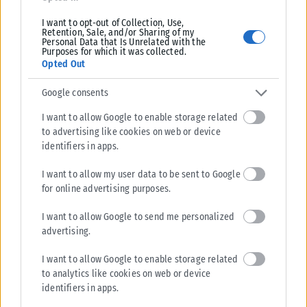
I want to opt-out of Collection, Use,
Retention, Sale, and/or Sharing of my
Personal Data that Is Unrelated with the
Purposes for which it was collected.
Opted Out
ΠΕΡΙΒΆΛΛΟΝ
Google consents
Ανακύκλωση: Τα 10 λάθη που πρέπει να αποφεύγετε
Η ανακύκλωση αποτελεί έναν από τους πιο απλούς τρόπους με τους
I want to allow Google to enable storage related
οποίους μπορούμε να συμβάλουμε στην προστασία του περιβάλλοντος.
to advertising like cookies on web or device
identifiers in apps.
Ωστόσο,...
ΑΝΑΡΤΉΘΗΚΕ ΑΠΌ
KARFITSANEWS
28/07/2026
I want to allow my user data to be sent to Google
for online advertising purposes.
I want to allow Google to send me personalized
advertising.
I want to allow Google to enable storage related
to analytics like cookies on web or device
identifiers in apps.