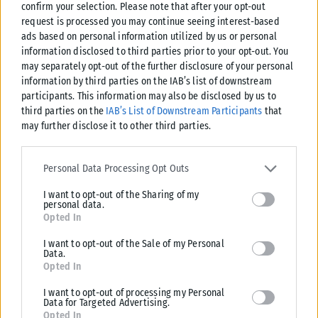
confirm your selection. Please note that after your opt-out
request is processed you may continue seeing interest-based
ads based on personal information utilized by us or personal
information disclosed to third parties prior to your opt-out. You
may separately opt-out of the further disclosure of your personal
ΠΕΡΙΒΆΛΛΟΝ
information by third parties on the IAB’s list of downstream
participants. This information may also be disclosed by us to
WWF: Ξεπέρασαν τα 180.000 στρέμματα οι καμένες δασικές
third parties on the
IAB’s List of Downstream Participants
that
εκτάσεις μέσα σε λίγες ημέρες
may further disclose it to other third parties.
Με βάση τις πρώτες διαθέσιμες δορυφορικές εκτιμήσεις, σύμφωνα με
το WWF, από τα τέλη Ιουλίου έως και σήμερα έχουν ήδη...
Please note that this website/app uses one or more Google
services and may gather and store information including but not
Personal Data Processing Opt Outs
ΑΝΑΡΤΉΘΗΚΕ ΑΠΌ
KARFITSANEWS
04/08/2026
limited to your visit or usage behaviour. You may click to grant or
I want to opt-out of the Sharing of my
deny consent to Google and its third-party tags to use your data
personal data.
for below specified purposes in below Google consent section.
Opted In
I want to opt-out of the Sale of my Personal
Data.
Opted In
I want to opt-out of processing my Personal
Data for Targeted Advertising.
Opted In