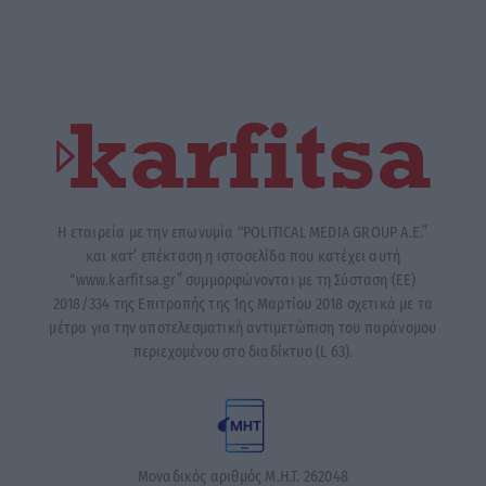
Η εταιρεία με την επωνυμία “POLITICAL MEDIA GROUP A.E.”
και κατ’ επέκταση η ιστοσελίδα που κατέχει αυτή
“www.karfitsa.gr” συμμορφώνονται με τη Σύσταση (ΕΕ)
2018/334 της Επιτροπής της 1ης Μαρτίου 2018 σχετικά με τα
μέτρα για την αποτελεσματική αντιμετώπιση του παράνομου
περιεχομένου στο διαδίκτυο (L 63).
Μοναδικός αριθμός Μ.Η.Τ. 262048