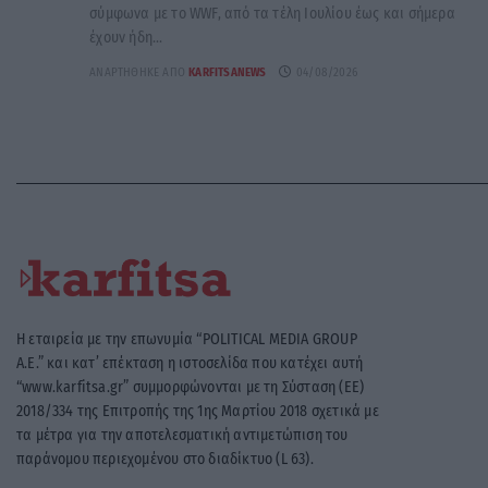
σύμφωνα με το WWF, από τα τέλη Ιουλίου έως και σήμερα
έχουν ήδη...
ΑΝΑΡΤΉΘΗΚΕ ΑΠΌ
KARFITSANEWS
04/08/2026
Η εταιρεία με την επωνυμία “POLITICAL MEDIA GROUP
A.E.” και κατ’ επέκταση η ιστοσελίδα που κατέχει αυτή
“www.karfitsa.gr” συμμορφώνονται με τη Σύσταση (ΕΕ)
2018/334 της Επιτροπής της 1ης Μαρτίου 2018 σχετικά με
τα μέτρα για την αποτελεσματική αντιμετώπιση του
παράνομου περιεχομένου στο διαδίκτυο (L 63).