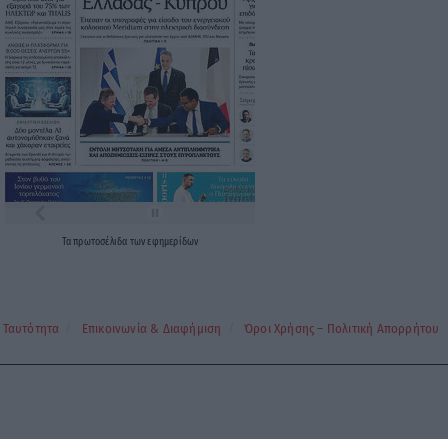
Τα
πρωτοσέλιδα
των
εφημερίδων
Ταυτότητα
Επικοινωνία & Διαφήμιση
Όροι Χρήσης – Πολιτική Απορρήτου