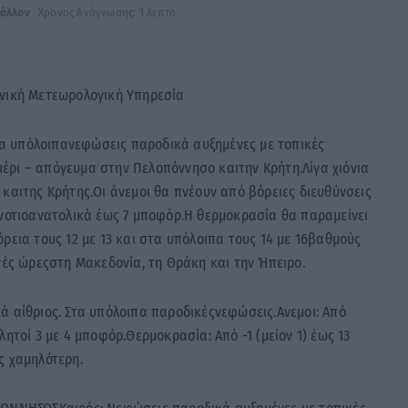
βάλλον
Χρόνος Ανάγνωσης: 1 λεπτό
θνική Μετεωρολογική Υπηρεσία
Στα υπόλοιπανεφώσεις παροδικά αυξημένες με τοπικές
έρι – απόγευμα στην Πελοπόννησο καιτην Κρήτη.Λίγα χιόνια
καιτης Κρήτης.Οι άνεμοι θα πνέουν από βόρειες διευθύνσεις
 νοτιοανατολικά έως 7 μποφόρ.Η θερμοκρασία θα παραμείνει
ρεια τους 12 με 13 και στα υπόλοιπα τους 14 με 16βαθμούς
νές ώρεςστη Μακεδονία, τη Θράκη και την Ήπειρο.
ά αίθριος. Στα υπόλοιπα παροδικέςνεφώσεις.Ανεμοι: Από
ητοί 3 με 4 μποφόρ.Θερμοκρασία: Από -1 (μείον 1) έως 13
ς χαμηλότερη.