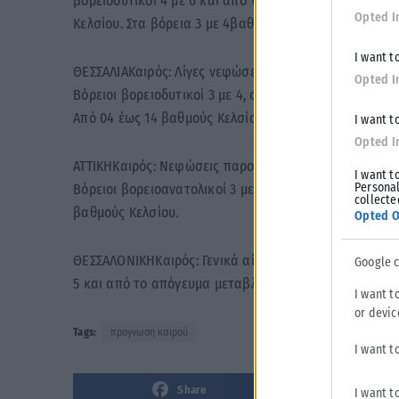
βορειοδυτικοί 4 με 6 και από το απόγευμα σταΔωδεκ
Opted I
Κελσίου. Στα βόρεια 3 με 4βαθμούς χαμηλότερη.
I want t
ΘΕΣΣΑΛΙΑΚαιρός: Λίγες νεφώσεις παροδικά αυξημένες μ
Opted I
Βόρειοι βορειοδυτικοί 3 με 4, στις Σποράδες έως 5 κ
Από 04 έως 14 βαθμούς Κελσίου.
I want t
Opted I
ΑΤΤΙΚΗΚαιρός: Νεφώσεις παροδικά αυξημένες με ασθενε
I want t
Personal
Βόρειοι βορειοανατολικοί 3 με 4 και στα ανατολικά 
collecte
βαθμούς Κελσίου.
Opted O
ΘΕΣΣΑΛΟΝΙΚΗΚαιρός: Γενικά αίθριος. Παροδικές νεφώσε
Google 
5 και από το απόγευμα μεταβλητοί3 με 4 μποφόρ.Θερμ
I want t
or devic
Tags:
προγνωση καιρού
I want t
Share
I want t