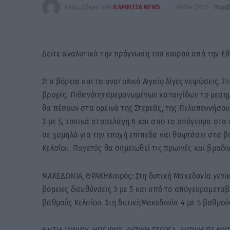
Αναρτήθηκε από
ΚΑΡΦΙΤΣΑ NEWS
09/04/2025
Περι
Δείτε αναλυτικά την πρόγνωση του καιρού από την Ε
Στα βόρεια και το ανατολικό Αιγαίο λίγες νεφώσεις. 
βροχές. Πιθανότηταμεμονωμένων καταιγίδων το μεσημ
θα πέσουν στα ορεινά της Στερεάς, της Πελοποννήσου 
3 με 5, τοπικά σταπελάγη 6 και από το απόγευμα στα
σε χαμηλά για την εποχή επίπεδα και θαφτάσει στα βό
Κελσίου. Παγετός θα σημειωθεί τις πρωινές και βραδι
ΜΑΚΕΔΟΝΙΑ, ΘΡΑΚΗΚαιρός: Στη δυτική Μακεδονία γενικ
βόρειες διευθύνσεις 3 με 5 και από το απόγευμαμεταβλ
βαθμούς Κελσίου. Στη δυτικήΜακεδονία 4 με 5 βαθμού