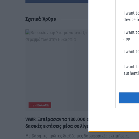
I want t
Σχετικά Άρθρα
device i
I want t
app.
I want t
I want t
authenti
ΠΕΡΙΒΆΛΛΟΝ
WWF: Ξεπέρασαν τα 180.000 στρέμματα οι καμένες
δασικές εκτάσεις μέσα σε λίγες ημέρες
Με βάση τις πρώτες διαθέσιμες δορυφορικές εκτιμήσεις,