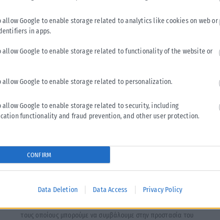
o allow Google to enable storage related to analytics like cookies on web or
dentifiers in apps.
o allow Google to enable storage related to functionality of the website or
o allow Google to enable storage related to personalization.
o allow Google to enable storage related to security, including
cation functionality and fraud prevention, and other user protection.
CONFIRM
ΠΕΡΙΒΆΛΛΟΝ
Ανακύκλωση: Τα 10 λάθη που πρέπει να αποφεύγετε
Data Deletion
Data Access
Privacy Policy
Η ανακύκλωση αποτελεί έναν από τους πιο απλούς τρόπους με
τους οποίους μπορούμε να συμβάλουμε στην προστασία του