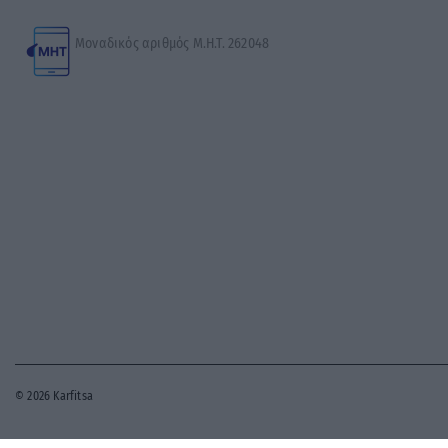
Μοναδικός αριθμός Μ.Η.Τ. 262048
© 2026 Karfitsa