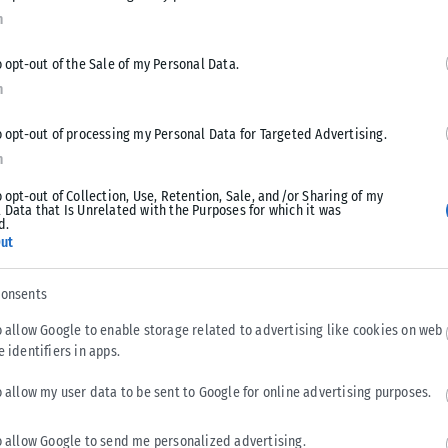
άνησα τοπικά 7 μποφόρ.Θερμοκρασία: Από 10 έως 16 βαθμούς
n
o opt-out of the Sale of my Personal Data.
ε τοπικές βροχές. Από τοαπόγευμα γενικά αίθριος.Ανεμοι:
n
αι απότο απόγευμα μεταβλητοί 3 με 4 μποφόρ.Θερμοκρασία:
o opt-out of processing my Personal Data for Targeted Advertising.
n
ίς τοπικές βροχές. Απότο βράδυ γενικά αίθριος.Ανεμοι:
o opt-out of Collection, Use, Retention, Sale, and/or Sharing of my
 Data that Is Unrelated with the Purposes for which it was
πρόσκαιρατοπικά 5 μποφόρ.Θερμοκρασία: Από 05 έως 14
d.
ut
ις τις μεσημβρινές ώρες.Ανεμοι: Βόρειοι βορειοδυτικοί 4 με
consents
οκρασία: Από 02 έως 13 βαθμούς Κελσίου.
o allow Google to enable storage related to advertising like cookies on web
e identifiers in apps.
o allow my user data to be sent to Google for online advertising purposes.
Tweet
Send
o allow Google to send me personalized advertising.