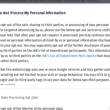
ΠΟΝΝΗΣΟΣΚαιρός: Νεφώσεις παροδικά αυξημένες με τοπικές
έρι – απόγευμα στην Πελοπόννησο.Λίγα χιόνια θα πέσουν
o Not Process My Personal Information
ρεά και τα νησιά τουΙονίου γενικά αίθριος.Ανεμοι: Βόρειοι
ι από το μεσημέρι βορειοδυτικοί με την ίδια
o opt-out of the sale, sharing to third parties, or processing of your personal
Στο εσωτερικό τηςΗπείρου από -2 (μείον 2) έως 12 βαθμούς
for targeted advertising by us, please use the below opt-out section to conf
lease note that after your opt-out request is processed you may continue see
sed on personal information utilized by us or personal information disclose
Καιρός: Νεφώσεις παροδικά αυξημένες με τοπικές βροχές.
 to your opt-out. You may separately opt-out of the further disclosure of you
by third parties on the IAB’s list of downstream participants. This informati
οι: Βόρειοι βορειοανατολικοί 3 με 5 μποφόρ.Θερμοκρασία:
 by us to third parties on the
IAB’s List of Downstream Participants
that may 
o other third parties.
that this website/app uses one or more Google services and may gather and
ς με τοπικές βροχές κυρίως στηνΚρήτη όπου το μεσημέρι –
ncluding but not limited to your visit or usage behaviour. You may click to 
 Λίγα χιόνια θα πέσουν στα ορεινά της Κρήτης.Ανεμοι: Από
oogle and its third-party tags to use your data for below specified purposes
οφόρ.Θερμοκρασία: Από 10 έως 15 και τοπικά στη νότια
nt section.
 Data Processing Opt Outs
ά αίθριος. Παροδικές νεφώσεις στα βόρεια.Ανεμοι: Βόρειοι
o opt-out of the Sharing of my personal data.