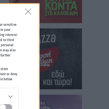
 or sensitive
irm your
ing interest-
d to third
r personal
on may also
further
 store
grant or deny
 in below