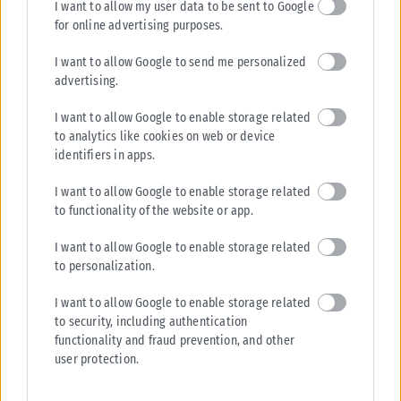
I want to allow my user data to be sent to Google
for online advertising purposes.
I want to allow Google to send me personalized
advertising.
I want to allow Google to enable storage related
to analytics like cookies on web or device
identifiers in apps.
ΔΙΕΘΝΉ
I want to allow Google to enable storage related
Τραμ συγκρούστηκαν στη Γερμανία: Πάνω από 25 τραυματίες,
to functionality of the website or app.
οι 3 σοβαρά
Συναγερμός έχει σημάνει στη Γερμανία μετά από σοβαρό τροχαίο που
I want to allow Google to enable storage related
σημειώθηκε στο Γκελζενκίρχεν, όταν δύο τραμ συγκρούστηκαν
to personalization.
μετωπικά με αποτέλεσμα...
I want to allow Google to enable storage related
ΑΝΑΡΤΉΘΗΚΕ ΑΠΌ
KARFITSANEWS
06/08/2026
to security, including authentication
functionality and fraud prevention, and other
user protection.