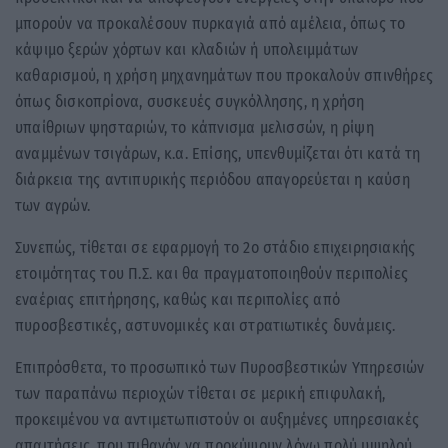
μπορούν να προκαλέσουν πυρκαγιά από αμέλεια, όπως το
κάψιμο ξερών χόρτων και κλαδιών ή υπολειμμάτων
καθαρισμού, η χρήση μηχανημάτων που προκαλούν σπινθήρες
όπως δισκοπρίονα, συσκευές συγκόλλησης, η χρήση
υπαίθριων ψησταριών, το κάπνισμα μελισσών, η ρίψη
αναμμένων τσιγάρων, κ.α. Επίσης, υπενθυμίζεται ότι κατά τη
διάρκεια της αντιπυρικής περιόδου απαγορεύεται η καύση
των αγρών.
Συνεπώς, τίθεται σε εφαρμογή το 2ο στάδιο επιχειρησιακής
ετοιμότητας του Π.Σ. και θα πραγματοποιηθούν περιπολίες
εναέριας επιτήρησης, καθώς και περιπολίες από
πυροσβεστικές, αστυνομικές και στρατιωτικές δυνάμεις.
Επιπρόσθετα, το προσωπικό των Πυροσβεστικών Υπηρεσιών
των παραπάνω περιοχών τίθεται σε μερική επιφυλακή,
προκειμένου να αντιμετωπιστούν οι αυξημένες υπηρεσιακές
απαιτήσεις, που πιθανόν να προκύψουν λόγω πολύ υψηλού