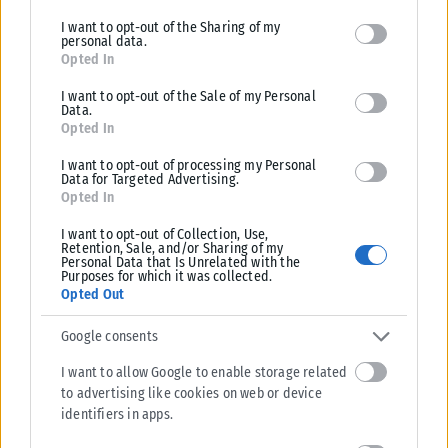
limited to your visit or usage behaviour. You may click to grant or
I want to opt-out of the Sharing of my
deny consent to Google and its third-party tags to use your data
Για περισσότερες πληροφορίες και οδηγίες αυτοπροστασίας
personal data.
for below specified purposes in below Google consent section.
από τους κινδύνους των δασικών πυρκαγιών, οι πολίτες
Opted In
μπορούν να επισκεφθούν την ιστοσελίδα της Γενικής
I want to opt-out of the Sale of my Personal
Γραμματείας Πολιτικής Προστασίας στην ηλεκτρονική
Data.
Opted In
διεύθυνση
www.civilprotection.gr
.
I want to opt-out of processing my Personal
Data for Targeted Advertising.
Tags:
κατηγορία κινδύνου 4
Opted In
I want to opt-out of Collection, Use,
Retention, Sale, and/or Sharing of my
Personal Data that Is Unrelated with the
Purposes for which it was collected.
Opted Out
Σχετικά Άρθρα
Google consents
I want to allow Google to enable storage related
to advertising like cookies on web or device
identifiers in apps.