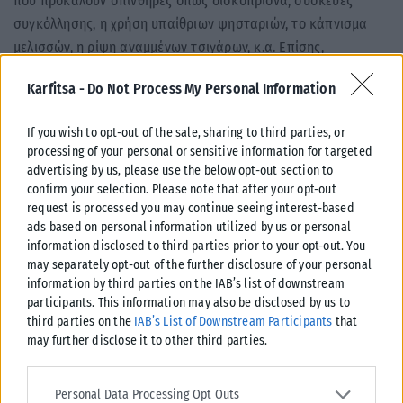
που προκαλούν σπινθήρες όπως δισκοπρίονα, συσκευές
συγκόλλησης, η χρήση υπαίθριων ψησταριών, το κάπνισμα
μελισσών, η ρίψη αναμμένων τσιγάρων, κ.α. Επίσης,
υπενθυμίζεται ότι κατά τη διάρκεια της αντιπυρικής περιόδου
Karfitsa -
Do Not Process My Personal Information
απαγορεύεται η καύση των αγρών.
2. Να παρακολουθούν τις πληροφορίες για την πρόληψη
If you wish to opt-out of the sale, sharing to third parties, or
processing of your personal or sensitive information for targeted
δασικών πυρκαγιών που είναι διαθέσιμες στην ιστοσελίδα και
advertising by us, please use the below opt-out section to
στους επίσημους λογαριασμούς του Πυροσβεστικού Σώματος,
confirm your selection. Please note that after your opt-out
στο Facebook και στο Twitter.
request is processed you may continue seeing interest-based
ads based on personal information utilized by us or personal
3. Σε περίπτωση που αντιληφθούν πυρκαγιά, παρακαλούνται
information disclosed to third parties prior to your opt-out. You
να ειδοποιήσουν αμέσως την Πυροσβεστική Υπηρεσία στον
may separately opt-out of the further disclosure of your personal
information by third parties on the IAB’s list of downstream
αριθμό κλήσης 199.
participants. This information may also be disclosed by us to
third parties on the
IAB’s List of Downstream Participants
that
Τέλος, η Πυροσβεστική καλεί όλους τους πολίτες να είναι
may further disclose it to other third parties.
ιδιαίτερα προσεκτικοί και σε περίπτωση πυρκαγιάς, για τη
δική τους ασφάλεια, να ακολουθούν πιστά τις υποδείξεις των
Please note that this website/app uses one or more Google
services and may gather and store information including but not
αρμόδιων αρχών.
Personal Data Processing Opt Outs