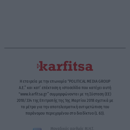
Η εταιρεία με την επωνυμία “POLITICAL MEDIA GROUP
A.E.” και κατ’ επέκταση η ιστοσελίδα που κατέχει αυτή
“www.karfitsa.gr” συμμορφώνονται με τη Σύσταση (ΕΕ)
2018/334 της Επιτροπής της 1ης Μαρτίου 2018 σχετικά με
τα μέτρα για την αποτελεσματική αντιμετώπιση του
παράνομου περιεχομένου στο διαδίκτυο (L 63).
Μοναδικός αριθμός Μ.Η.Τ.