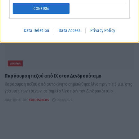
CONFIRM
Data Deletion
Data Access
Privacy Policy
ΕΛΛΆΔΑ
Παράσυρση πεζού από ΙΧ στον Δενδροπόταμο
Παράσυρση πεζού από αυτοκίνητο σημειώθηκε λίγο πριν τις 5 μ.μ. στις
γραμμές των τρένων, σε σημείο λίγο πριν τον Δενδροπόταμο....
ΑΝΑΡΤΉΘΗΚΕ ΑΠΌ
KARFITSANEWS
06/08/2026