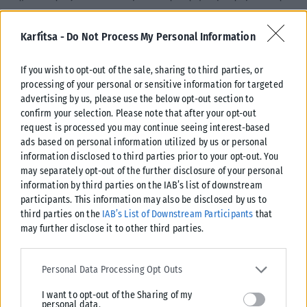
Μέχρι στιγμής, η Samsung δεν έχει προχωρήσει σε επίσημη
Karfitsa -
Do Not Process My Personal Information
δημόσια τοποθέτηση για την υπόθεση, η οποία αναμένεται να
απασχολήσει έντονα τόσο τη μουσική όσο και τη
If you wish to opt-out of the sale, sharing to third parties, or
διαφημιστική βιομηχανία.
processing of your personal or sensitive information for targeted
advertising by us, please use the below opt-out section to
Tags:
Samsung
ΑΓΩΓΗ
Ντούα Λίπα
confirm your selection. Please note that after your opt-out
request is processed you may continue seeing interest-based
ads based on personal information utilized by us or personal
information disclosed to third parties prior to your opt-out. You
may separately opt-out of the further disclosure of your personal
information by third parties on the IAB’s list of downstream
Σχετικά Άρθρα
participants. This information may also be disclosed by us to
third parties on the
IAB’s List of Downstream Participants
that
may further disclose it to other third parties.
Please note that this website/app uses one or more Google
services and may gather and store information including but not
Personal Data Processing Opt Outs
limited to your visit or usage behaviour. You may click to grant or
I want to opt-out of the Sharing of my
deny consent to Google and its third-party tags to use your data
personal data.