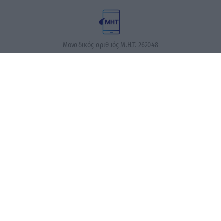
Μοναδικός αριθμός Μ.Η.Τ. 262048
ΤΑ ΠΡΩΤΟΣΕΛΙΔΑ ΣΗΜΕΡΑ