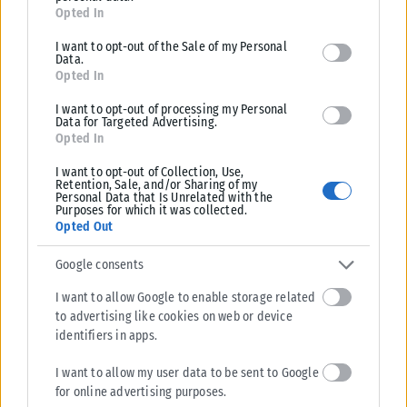
for below specified purposes in below Google consent section.
Opted In
I want to opt-out of the Sale of my Personal
Data.
Opted In
I want to opt-out of processing my Personal
Data for Targeted Advertising.
Opted In
LIFESTYLE
I want to opt-out of Collection, Use,
Δημοπρατούνται ρούχα και αξεσουάρ από το The Devil
Retention, Sale, and/or Sharing of my
Wears Prada 2
Personal Data that Is Unrelated with the
Purposes for which it was collected.
Ο οίκος Christie's και τα κινηματογραφικά στούντιο 20th Century
Opted Out
Studios ανακοίνωσαν διαδικτυακή δημοπρασία που παρουσιάζει με τα
ρούχα και αξεσουάρ...
Google consents
ΑΝΑΡΤΉΘΗΚΕ ΑΠΌ
KARFITSANEWS
08/08/2026
I want to allow Google to enable storage related
to advertising like cookies on web or device
identifiers in apps.
I want to allow my user data to be sent to Google
for online advertising purposes.