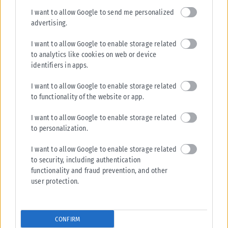
I want to allow Google to send me personalized
advertising.
I want to allow Google to enable storage related
to analytics like cookies on web or device
identifiers in apps.
I want to allow Google to enable storage related
ΖΏΔΙΑ
to functionality of the website or app.
Tα 4 ζώδια θα έχουν βρει την αληθινή αγάπη μέχρι να
I want to allow Google to enable storage related
τελειώσει το καλοκαίρι
to personalization.
Αν οι τελευταίοι μήνες ήταν γεμάτοι απογοητεύσεις, χωρισμούς ή
γνωριμίες που δεν οδήγησαν πουθενά, το υπόλοιπο του καλοκαιριού
I want to allow Google to enable storage related
φαίνεται πως...
to security, including authentication
functionality and fraud prevention, and other
ΑΝΑΡΤΉΘΗΚΕ ΑΠΌ
ΕΛΕΆΝΑ ΖΑΜΠΆΡΑ
08/08/2026
user protection.
CONFIRM