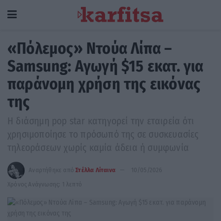
«Πόλεμος» Ντούα Λίπα –
Samsung: Αγωγή $15 εκατ. για
παράνομη χρήση της εικόνας
της
Η διάσημη pop star κατηγορεί την εταιρεία ότι
χρησιμοποίησε το πρόσωπό της σε συσκευασίες
τηλεοράσεων χωρίς καμία άδεια ή συμφωνία
Αναρτήθηκε από
Στέλλα Λίταινα
10/05/2026
Χρόνος Ανάγνωσης: 1 λεπτό