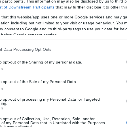
participants. This information may also be disclosed by us to third p
ist of Downstream Participants
that may further disclose it to other thi
 that this website/app uses one or more Google services and may g
ation including but not limited to your visit or usage behaviour. You m
ny consent to Google and its third-party tags to use your data for bel
 below Google consent section.
l Data Processing Opt Outs
gram.
to opt-out of the Sharing of my personal data.
In
to opt-out of the Sale of my Personal Data.
In
to opt-out of processing my Personal Data for Targeted
sing.
In
to opt-out of Collection, Use, Retention, Sale, and/or
 of my Personal Data that Is Unrelated with the Purposes
te Heart (@ihpandas)
h it was collected.