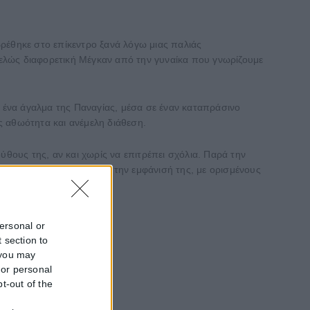
ρέθηκε στο επίκεντρο ξανά λόγω μιας παλιάς
ντελώς διαφορετική Μέγκαν από την γυναίκα που γνωρίζουμε
ε ένα άγαλμα της Παναγίας, μέσα σε έναν καταπράσινο
ας αθωότητα και ανέμελη διάθεση.
ους της, αν και χωρίς να επιτρέπει σχόλια. Παρά την
ν σχολίασαν τη διαφορά στην εμφάνισή της, με ορισμένους
personal or
 section to
 you may
 or personal
pt-out of the
f