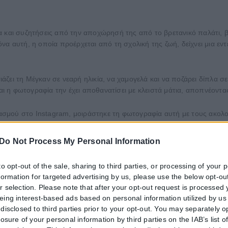
α και συζητήσεις από την αποχώρησή της από το βρετανικό παλάτι, β
να αυτή, η οποία προέρχεται από τη σχολική της ζωή, δείχνει μια ε
ζει τη Μέγκαν σε νεαρή ηλικία, να χαμογελά και να ποζάρει δίπλα σ
και η φωτογραφία την έχει αποθανατίσει με κλειστά μάτια, αποπνέοντ
μού στο Instagram, μοιράστηκε τη φωτογραφία αυτή με τους ακολούθ
σε απαρατήρητη από τους διαδικτυακούς της φίλους. Πολλοί εξ αυτώ
Do Not Process My Personal Information
to opt-out of the sale, sharing to third parties, or processing of your 
nformation for targeted advertising by us, please use the below opt-out
r selection. Please note that after your opt-out request is processed
eing interest-based ads based on personal information utilized by us
disclosed to third parties prior to your opt-out. You may separately o
losure of your personal information by third parties on the IAB’s list o