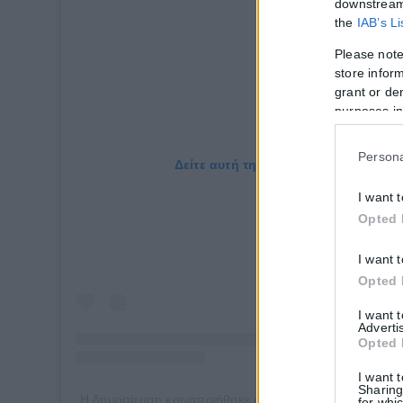
downstream 
the
IAB’s L
Please note
store inform
grant or de
purposes in
Persona
Δείτε αυτή τη δημοσίευση στο Insta
I want 
Opted 
I want 
Opted 
I want 
Adverti
Opted 
I want 
Sharing
Η δημοσίευση κοινοποιήθηκε από το χρήστη Immacula
for whic