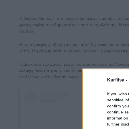
Η Μέγκαν Μαρκλ, η οποία έχει προκαλέσει αμέτρητα σχόλι
φωτογραφίας που δημοσιεύτηκε από το σχολείο της. Η εικό
σήμερα.
Η φωτογραφία τραβήχτηκε πριν από 26 χρόνια και παρουσιά
κήπο. Στη στιγμή αυτή, η Μέγκαν φαίνεται να χειροκροτεί 
Η Δούκισσα του Σάσεξ, μέσω του προσωπικού της λογαριασ
έλλειψη δυνατότητας για αντίδραση, η ανάρτηση δεν πέρα
να δηλώνουν ότι «δεν την αναγνωρίζουν».
Karfitsa -
If you wish 
sensitive i
confirm you
continue se
information 
further disc