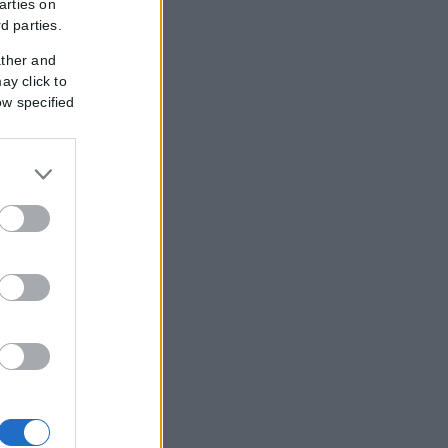
arties on
rd parties.
ather and
ay click to
ow specified