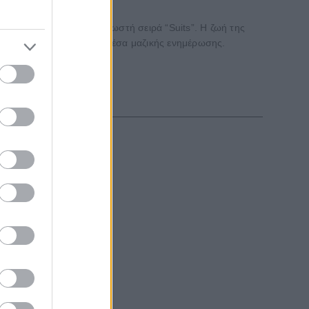
ης συμμετοχής της στη γνωστή σειρά “Suits”. Η ζωή της
ντονο ενδιαφέρον από τα μέσα μαζικής ενημέρωσης.
τα γυρίσματα
νο