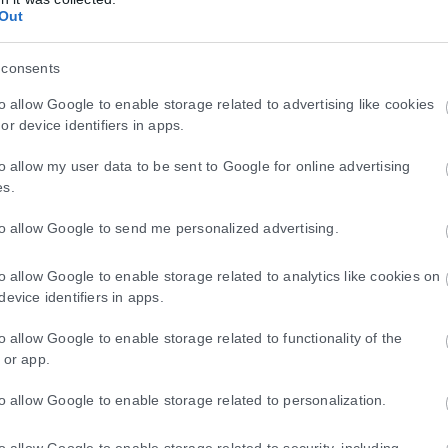
Out
αν Μαρκλ είχε ήδη εδραιώσει τη φήμη της ως ηθοποιός, κυρίως λόγω τ
 της με τον πρίγκιπα Χάρι, μια σχέση που συνεχίζει να προκαλεί έ
 consents
to allow Google to enable storage related to advertising like cookies
or device identifiers in apps.
to allow my user data to be sent to Google for online advertising
es.
to allow Google to send me personalized advertising.
μς Κάμερον αφήνει να εννοηθεί ότι τελείωσε 
to allow Google to enable storage related to analytics like cookies on
device identifiers in apps.
ιών Avatar μπορεί να φτάνουν στο τέλος και ότι τώρα σκέφτεται...
to allow Google to enable storage related to functionality of the
 or app.
to allow Google to enable storage related to personalization.
 2 ζώδια: Έρωτας, χρήμα και τύχη χωρίς φρέ
to allow Google to enable storage related to security, including