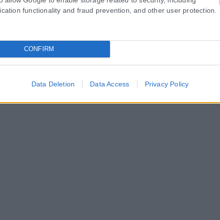
ύρα, τις αναποδιές και τα «τι άλλο θα μου συμβεί;» και...
ication functionality and fraud prevention, and other user protection.
CONFIRM
Data Deletion
Data Access
Privacy Policy