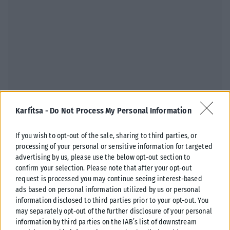
Karfitsa -
Do Not Process My Personal Information
ΒΌΡΕΙΑ ΕΛΛΆΔΑ
If you wish to opt-out of the sale, sharing to third parties, or
Πώς θα είναι ο καιρός το Σαββατοκύριακο στη βόρεια
processing of your personal or sensitive information for targeted
Ελλάδα
advertising by us, please use the below opt-out section to
Με άνοδο της θερμοκρασίας και ενίσχυση των μελτεμιών θα κυλήσει το
confirm your selection. Please note that after your opt-out
Σαββατοκύριακο. Από την Κυριακή, οι ισχυροί βόρειοι –
request is processed you may continue seeing interest-based
βορειοανατολικοί...
ads based on personal information utilized by us or personal
information disclosed to third parties prior to your opt-out. You
ΑΝΑΡΤΉΘΗΚΕ ΑΠΌ
ΓΙΏΡΓΟΣ ΜΥΛΩΝΆΣ
07/08/2026
may separately opt-out of the further disclosure of your personal
information by third parties on the IAB’s list of downstream