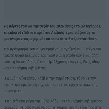
Τις πόρτες του για την σεζόν του 2026 άνοιξε το
Lío Mykonos,
το cabaret club στο νησί των Ανέμων, εγκαινιάζοντας το
φετινό φαντασμαγορικό του show με τίτλο Spectacularrr.
Στο πρόγραμμα του συγκεκριμένου μαγαζιού συμμετέχει για
πρώτη φορά Ελληνίδα ερμηνεύτρια, η οποία δεν είναι άλλη
από τη Δανάη Λιβιεράτου, την 23χρονη κόρη της Εύης Αδάμ
και του Λάμπη Λιβιεράτου.
Η Δανάη Λιβιεράτου κλέβει την παράσταση, τόσο με την
εκρηκτική εμφάνισή της, όσο και με τις ερμηνευτικές της
ικανότητες.
Η πρωτότοκη κόρη της Εύης Αδάμ και του Λάμπη Λιβιεράτου
ακολούθησε από πολύ νωρίς τα χνάρια του πατέρα της στο