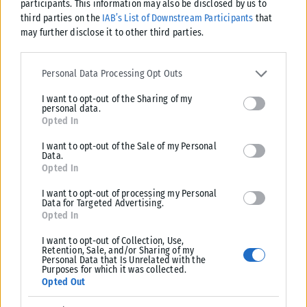
participants. This information may also be disclosed by us to
third parties on the
IAB’s List of Downstream Participants
that
may further disclose it to other third parties.
Please note that this website/app uses one or more Google
services and may gather and store information including but not
Personal Data Processing Opt Outs
limited to your visit or usage behaviour. You may click to grant or
I want to opt-out of the Sharing of my
deny consent to Google and its third-party tags to use your data
personal data.
for below specified purposes in below Google consent section.
Opted In
I want to opt-out of the Sale of my Personal
Data.
Opted In
ΕΛΛΆΔΑ
I want to opt-out of processing my Personal
Data for Targeted Advertising.
Θεσσαλονίκη: Αναρτήθηκε o διαγωνισμός για την ανάπλαση
Opted In
της ΔΕΘ
Ο διαγωνισμός για την ανάπλαση της ΔΕΘ- Helexpo αναρτήθηκε στην
I want to opt-out of Collection, Use,
Retention, Sale, and/or Sharing of my
ιστοσελίδα της Μονάδας Στρατηγικών Συμβάσεων (Project Preparation
Personal Data that Is Unrelated with the
Facility – PPF) ...
Purposes for which it was collected.
Opted Out
ΑΝΑΡΤΉΘΗΚΕ ΑΠΌ
ΓΙΏΡΓΟΣ ΜΥΛΩΝΆΣ
07/08/2026