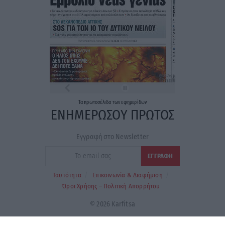
Τα
πρωτοσέλιδα
των
εφημερίδων
ΕΝΗΜΕΡΩΣΟΥ ΠΡΩΤΟΣ
Εγγραφή στο Newsletter
Ταυτότητα
Επικοινωνία & Διαφήμιση
Όροι Χρήσης – Πολιτική Απορρήτου
© 2026 Karfitsa