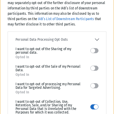
may separately opt-out of the further disclosure of your personal
information by third parties on the IAB’s list of downstream
Tags:
My Number One
our Face Sounds Familiar
Έλενα Παπαρίζου
participants. This information may also be disclosed by us to
third parties on the
IAB’s List of Downstream Participants
that
may further disclose it to other third parties.
Please note that this website/app uses one or more Google
services and may gather and store information including but not
Personal Data Processing Opt Outs
Σχετικά Άρθρα
limited to your visit or usage behaviour. You may click to grant or
I want to opt-out of the Sharing of my
deny consent to Google and its third-party tags to use your data
personal data.
for below specified purposes in below Google consent section.
Opted In
I want to opt-out of the Sale of my Personal
Data.
Opted In
I want to opt-out of processing my Personal
Data for Targeted Advertising.
Opted In
I want to opt-out of Collection, Use,
Retention, Sale, and/or Sharing of my
Personal Data that Is Unrelated with the
Purposes for which it was collected.