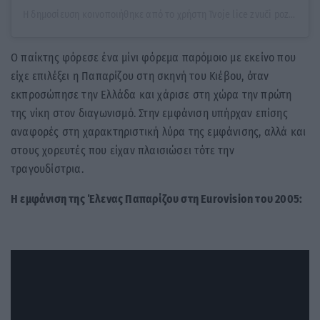
Η δημοσίευση κοινοποιήθηκε από το χρήστη Tvoje lice zvuči poznato (@tlzphr)
Ο παίκτης φόρεσε ένα μίνι φόρεμα παρόμοιο με εκείνο που
είχε επιλέξει η Παπαρίζου στη σκηνή του Κιέβου, όταν
εκπροσώπησε την Ελλάδα και χάρισε στη χώρα την πρώτη
της νίκη στον διαγωνισμό. Στην εμφάνιση υπήρχαν επίσης
αναφορές στη χαρακτηριστική λύρα της εμφάνισης, αλλά και
στους χορευτές που είχαν πλαισιώσει τότε την
τραγουδίστρια.
Η εμφάνιση της Έλενας Παπαρίζου στη Eurovision του 2005: