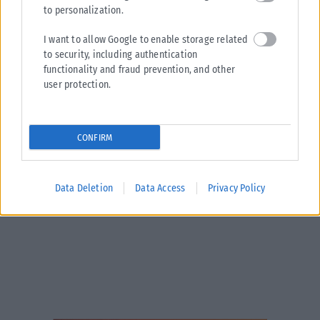
to personalization.
ΔΙΕΘΝΉ
I want to allow Google to enable storage related
to security, including authentication
Τραμ συγκρούστηκαν στη Γερμανία: Πάνω από 25 τραυματίες,
functionality and fraud prevention, and other
οι 3 σοβαρά
user protection.
Συναγερμός έχει σημάνει στη Γερμανία μετά από σοβαρό τροχαίο που
σημειώθηκε στο Γκελζενκίρχεν, όταν δύο τραμ συγκρούστηκαν
μετωπικά με αποτέλεσμα...
CONFIRM
ΑΝΑΡΤΉΘΗΚΕ ΑΠΌ
KARFITSANEWS
06/08/2026
Data Deletion
Data Access
Privacy Policy