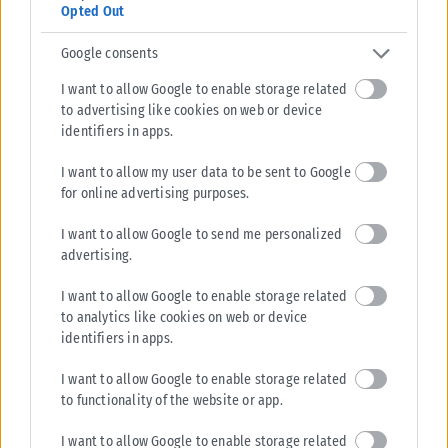
Opted Out
ΕΛΛΆΔΑ
Google consents
Στην Ελλάδα η 46χρονη κατηγορούμενη για εμπλοκή στον
I want to allow Google to enable storage related
εμπρησμό της Marfin
to advertising like cookies on web or device
Στην Ελλάδα έφτασε αργά το βράδυ της Πέμπτης (6/8) η 46χρονη που
identifiers in apps.
κατηγορείται για εμπλοκή της στην υπόθεση της φονικής...
I want to allow my user data to be sent to Google
ΑΝΑΡΤΉΘΗΚΕ ΑΠΌ
KARFITSANEWS
06/08/2026
for online advertising purposes.
I want to allow Google to send me personalized
advertising.
I want to allow Google to enable storage related
to analytics like cookies on web or device
identifiers in apps.
I want to allow Google to enable storage related
to functionality of the website or app.
I want to allow Google to enable storage related