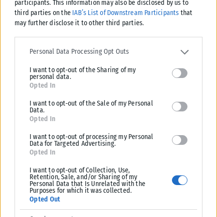
Η υπουργός Πολιτισμού, Λίνα Μενδώνη, πραγματοποίησε χθες, Τετάρτη
participants. This information may also be disclosed by us to
5 Αυγούστου, το απόγευμα, αυτοψία στην περιοχή του Πόρτο Γερμενού,
third parties on the
IAB’s List of Downstream Participants
that
may further disclose it to other third parties.
προκειμένου να...
ΑΝΑΡΤΉΘΗΚΕ ΑΠΌ
KARFITSANEWS
06/08/2026
Please note that this website/app uses one or more Google
services and may gather and store information including but not
Personal Data Processing Opt Outs
limited to your visit or usage behaviour. You may click to grant or
I want to opt-out of the Sharing of my
deny consent to Google and its third-party tags to use your data
personal data.
for below specified purposes in below Google consent section.
Opted In
I want to opt-out of the Sale of my Personal
Data.
Opted In
I want to opt-out of processing my Personal
Data for Targeted Advertising.
Opted In
I want to opt-out of Collection, Use,
Retention, Sale, and/or Sharing of my
Personal Data that Is Unrelated with the
LIFESTYLE
Purposes for which it was collected.
Opted Out
Χαλκιδική: Γιόγκα και φιλοζωία στην πρώτη συνεδρία Puppy