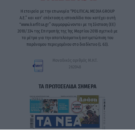
Η εταιρεία με την επωνυμία “POLITICAL MEDIA GROUP
A.E.” και κατ’ επέκταση η ιστοσελίδα που κατέχει αυτή
“www.karfitsa.gr” συμμορφώνονται με τη Σύσταση (ΕΕ)
2018/334 της Επιτροπής της 1ης Μαρτίου 2018 σχετικά με
τα μέτρα για την αποτελεσματική αντιμετώπιση του
παράνομου περιεχομένου στο διαδίκτυο (L 63).
Μοναδικός αριθμός Μ.Η.Τ.
262048
ΤΑ ΠΡΩΤΟΣΕΛΙΔΑ ΣΗΜΕΡΑ