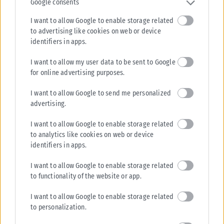
Yoga με διασωθέντα κουτάβια
Google consents
Μια ξεχωριστή εμπειρία που συνδυάζει την ευεξία, τη χαλάρωση και τη
I want to allow Google to enable storage related
φιλοζωική προσφορά έρχεται για πρώτη φορά στη Χαλκιδική. Την...
to advertising like cookies on web or device
ΑΝΑΡΤΉΘΗΚΕ ΑΠΌ
KARFITSANEWS
05/08/2026
identifiers in apps.
I want to allow my user data to be sent to Google
for online advertising purposes.
I want to allow Google to send me personalized
advertising.
I want to allow Google to enable storage related
to analytics like cookies on web or device
identifiers in apps.
I want to allow Google to enable storage related
to functionality of the website or app.
I want to allow Google to enable storage related
to personalization.