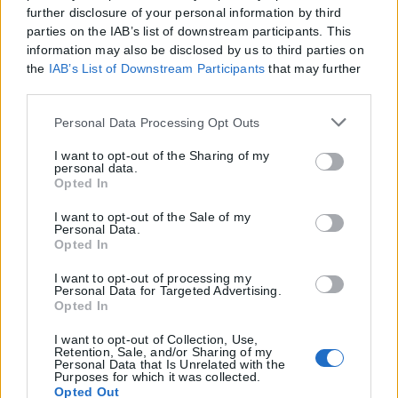
further disclosure of your personal information by third
parties on the IAB’s list of downstream participants. This
Χαράδρα του Βίκου: Αίσιο τέλος στη
information may also be disclosed by us to third parties on
μεταφορά 51χρονης Ισραηλινής
the
IAB’s List of Downstream Participants
that may further
disclose it to other third parties.
Η επιχείρηση μεταφοράς μιας 51χρονης Ισραηλινής, ολοκληρώθηκε
Please note that this website/app uses one or more Google
το βράδυ της Τετάρτης (5/8) η οποία τραυματίστηκε στο πόδι της
Personal Data Processing Opt Outs
services and may gather and store information including
ενώ διέσχιζε...
but not limited to your visit or usage behaviour. You may
I want to opt-out of the Sharing of my
personal data.
click to grant or deny consent to Google and its third-party
ΑΝΑΡΤΉΘΗΚΕ ΑΠΌ
KARFITSANEWS
05/08/2026
Opted In
tags to use your data for below specified purposes in below
Google consent section.
I want to opt-out of the Sale of my
Personal Data.
Opted In
I want to opt-out of processing my
Personal Data for Targeted Advertising.
Opted In
I want to opt-out of Collection, Use,
Retention, Sale, and/or Sharing of my
Personal Data that Is Unrelated with the
Purposes for which it was collected.
Opted Out