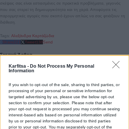
σκέψεις σας είναι εστιασμένες σε πρακτικά προβλήματα, γεγονός
που σας στερεί τη δημιουργικότητα και τη χαρά. Αποφύγετε τις
παρορμητικές αγορές που σκοπό έχουν απλώς να σας φτιάξουν τη
διάθεση.
Tags:
Αλεξάνδρα Καρτά
ζώδια
Share
221
Tweet
138
Send
Σχετικά Άρθρα
Karfitsa -
Do Not Process My Personal
Ελλάδα
Information
Σύμη: Ταυτοποιήθηκε η σορός που βρέθηκε
If you wish to opt-out of the sale, sharing to third parties, or
– Ανήκει στον αγνοούμενο Γερμανό
processing of your personal or sensitive information for
targeted advertising by us, please use the below opt-out
Η σορός που εντοπίστηκε τις πρωινές ώρες της Τετάρτης (5/8) στη
section to confirm your selection. Please note that after
θαλάσσια περιοχή δυτικά της Σύμης ανήκει σύμφωνα με την...
your opt-out request is processed you may continue seeing
interest-based ads based on personal information utilized
by us or personal information disclosed to third parties
ΑΝΑΡΤΉΘΗΚΕ ΑΠΌ
KARFITSANEWS
05/08/2026
prior to your opt-out. You may separately opt-out of the
Ελλάδα