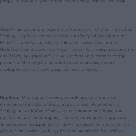
μπορεί να γίνουν συγκινησιακές. Δείξτε διπλωματία και υπομονή.
Λέων
Η αισιοδοξία σας δέχεται ένα προσωρινό πλήγμα. Η σύνοδος
Σελήνης – Κρόνου μπορεί να φέρει εμπόδια ή καθυστερήσεις σε
θέματα σπουδών, νομικών ζητημάτων ή σχεδίων για ταξίδια.
Παράλληλα, το τετράγωνο του Ερμή με τον Κρόνο φέρνει εσωτερικές
αμφιβολίες, αρνητικές σκέψεις και μια τάση να βλέπετε το ποτήρι
μισοάδειο. Μην αφήνετε τις προσωρινές αναποδιές να σας
αποθαρρύνουν από τους μακρινούς σας στόχους.
Παρθένος
Μια μέρα με έντονη συναισθηματική φόρτιση και
οικονομικό άγχος ξεδιπλώνεται μπροστά σας. Η σύνοδος της
Σελήνης με τον Κρόνο φέρνει στην επιφάνεια ανασφάλειες που
σχετίζονται με κοινούς πόρους, δάνεια ή οικονομικές εκκρεμότητες.
Το τετράγωνο του Ερμή με τον Κρόνο επηρεάζει τις συζητήσεις με
φίλους ή συνεργάτες, καθώς μπορεί να νιώσετε ότι δεν υπάρχει