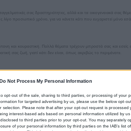
επαγγελματικές σας δραστηριότητες, αλλά και τα οικογενειακά σας θέ
ας λίγο προσωπικό χρόνο, για να κάνετε κάτι που ευχαριστεί μόνο εσά
έντονη και κουραστική. Πολλά θέματα τρέχουν μπροστά σας και εσείς 
τική σας ζωή, γιατί κάτι δεν είναι, όπως ακριβώς το περιμένατε.
α πρέπει να βρείτε τρόπο εκτόνωσης, όχι όμως πάνω στους άλλους. Ε
Do Not Process My Personal Information
αρουσιάζεται.
to opt-out of the sale, sharing to third parties, or processing of your 
nformation for targeted advertising by us, please use the below opt-out
r selection. Please note that after your opt-out request is processed
ίως εσείς του τρίτου δεκαημέρου. Νιώθετε ότι οι άλλοι δεν σας καταλ
eing interest-based ads based on personal information utilized by us
disclosed to third parties prior to your opt-out. You may separately o
ρά.
losure of your personal information by third parties on the IAB’s list o