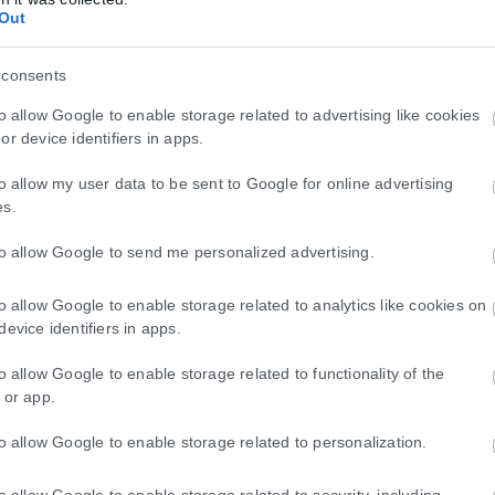
Out
 3 έως 9 Αυγούστου
 consents
 ενδιαφέρουσα, γεμάτη σημαντικές πλανητικές μετακινήσεις που αλλά
to allow Google to enable storage related to advertising like cookies
or device identifiers in apps.
to allow my user data to be sent to Google for online advertising
es.
εια και ας σε πονέσουν
to allow Google to send me personalized advertising.
 τα αυτιά, αλλά ανθρώπους που θα μας πουν την αλήθεια όπως ακριβ
to allow Google to enable storage related to analytics like cookies on
device identifiers in apps.
to allow Google to enable storage related to functionality of the
 or app.
to allow Google to enable storage related to personalization.
to allow Google to enable storage related to security, including