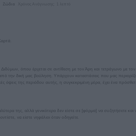
Ζώδια
Χρόνος Ανάγνωσης: 1 λεπτό
Καρτά.
ν Διδύμων, όπου έρχεται σε αντίθεση με τον Άρη και τετράγωνο με το
από την δική μας βούληση. Υπάρχουν καταστάσεις που μας περιορίζου
κές όψεις της περιόδου αυτής, η συγκεκριμένη μέρα, έχει ένα πρόσθε
αλύτερα της, αλλά γενικότερα δεν είστε σε [φόρμα] να συζητήσετε και
τίστε, να είστε νηφάλιοι όταν οδηγείτε.