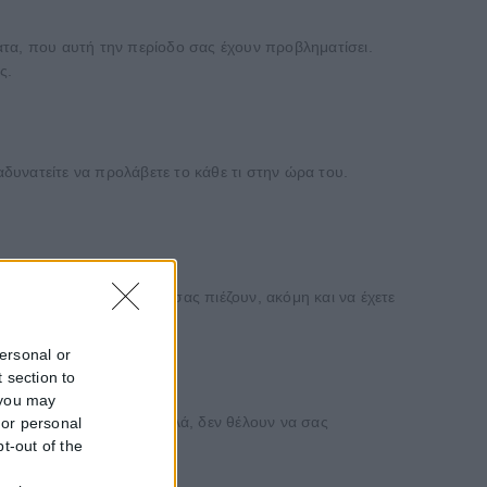
ματα, που αυτή την περίοδο σας έχουν προβληματίσει.
ς.
αδυνατείτε να προλάβετε το κάθε τι στην ώρα του.
ίναι η στιγμή που όλα σας πιέζουν, ακόμη και να έχετε
personal or
 section to
 you may
αβαίνουν, ή ακόμη πιο απλά, δεν θέλουν να σας
 or personal
pt-out of the
f