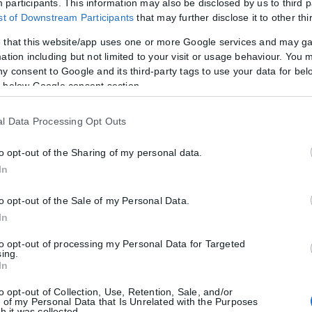
participants. This information may also be disclosed by us to third p
ist of Downstream Participants
that may further disclose it to other thi
ε ότι μπορεί να σημαίνει αυτό. Σημασία έχει ότι αυτές τις μέρες θα 
 that this website/app uses one or more Google services and may g
.
ation including but not limited to your visit or usage behaviour. You m
ny consent to Google and its third-party tags to use your data for bel
 below Google consent section.
παιτητική για σας. Έχετε να σκεφτείτε θέματα που αφορούν τα επαγγελ
l Data Processing Opt Outs
 τους άλλους, που σας δημιουργεί ακόμη μεγαλύτερο άγχος.
to opt-out of the Sharing of my personal data.
In
τιμετωπίζετε με ευκολία τις καταστάσεις που συμβαίνουν γύρω σας, δε
to opt-out of the Sale of my Personal Data.
λλον.
In
to opt-out of processing my Personal Data for Targeted
sing.
In
to opt-out of Collection, Use, Retention, Sale, and/or
 of my Personal Data that Is Unrelated with the Purposes
h it was collected.