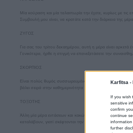
Μία κούραση και μία ταλαιπωρία την έχετε, κυρίως με τις 
Συμβουλή μου είναι, να κρατάτε κατά την διάρκεια της μέρ
ΖΥΓΟΣ
Για σας του τρίτου δεκαημέρου, αυτή η μέρα είναι αρκετά 
Γενικότερα, ήρθε η στιγμή να επανεξετάσετε την συναισθημα
ΣΚΟΡΠΙΟΣ
Είναι πολύς θυμός συσσωρευμένος μέσα σας και σίγουρα θ
Karfitsa -
βάλει σειρά στην καθημερινότητα σας, κάτι καινούριο θα π
If you wish 
ΤΟΞΟΤΗΣ
sensitive i
confirm you
Άλλη μία μέρα εντάσεων και κακών χειρισμών, δεχτείτε κυρ
continue se
information 
καταλάβουν, γιατί σκέφτονται την δική τους και μόνο πλευ
further disc