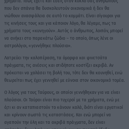
χρήματα. Ίσως έχετε και εσείς στον κύκλο σας ανθρώπους
που δεν σπάνια θα δυσκολευτούν οικονομικά ή δεν θα
νιώθουν ανασφάλεια σε αυτό το κομμάτι. Είναι σίγουροι για
τις κινήσεις τους και για κάποιον λόγο, θα λέγαμε, πως τα
χρήματα τους «κυνηγούν». Αυτός ο άνθρωπος, λοιπόν, μπορεί
να ανήκει στο παρακάτω ζώδιο – το οποίο, όπως λένε οι
αστρολόγοι, «γεννήθηκε πλούσιο».
Λατρεύει την καλοπέραση, τα όμορφα και φινετσάτα
πράγματα, τις ανέσεις και οτιδήποτε κοστίζει ακριβά. Αν
πρόκειται να χαλάσει τη βολή του, τότε δεν θα κουνηθεί, ενώ
θεωρείται πως έχει γεννηθεί με εύνοια στον οικονομικό τομέα.
Ο λόγος για τους Ταύρους, οι οποίοι γεννήθηκαν για να είναι
πλούσιοι. Οι Ταύροι είναι πιο τυχεροί με τα χρήματα, ενώ με
ό,τι κι αν καταπιαστούν το κάνουν καλά, διότι είναι εργατικοί
και κρίνουν σωστά τις καταστάσεις. Και ενώ μπορεί να
αγαπούν την ύλη και τα ακριβά πράγματα, δεν είναι