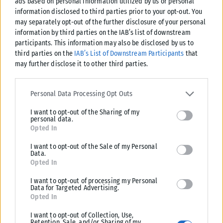
ads based on personal information utilized by us or personal
information disclosed to third parties prior to your opt-out. You
may separately opt-out of the further disclosure of your personal
information by third parties on the IAB’s list of downstream
participants. This information may also be disclosed by us to
third parties on the
IAB’s List of Downstream Participants
that
may further disclose it to other third parties.
Please note that this website/app uses one or more Google
services and may gather and store information including but not
Personal Data Processing Opt Outs
limited to your visit or usage behaviour. You may click to grant or
I want to opt-out of the Sharing of my
deny consent to Google and its third-party tags to use your data
personal data.
for below specified purposes in below Google consent section.
Opted In
ΖΏΔΙΑ
I want to opt-out of the Sale of my Personal
Ζώδια: Εβδομαδιαίες προβλέψεις από 3 έως 9 Αυγούστου
Data.
Η εβδομάδα από 3 έως 9 Αυγούστου προμηνύεται εξαιρετικά
Opted In
ενδιαφέρουσα, γεμάτη σημαντικές πλανητικές μετακινήσεις που
I want to opt-out of processing my Personal
αλλάζουν τις ισορροπίες. Από την...
Data for Targeted Advertising.
Opted In
ΑΝΑΡΤΉΘΗΚΕ ΑΠΌ
KARFITSANEWS
04/08/2026
I want to opt-out of Collection, Use,
Retention, Sale, and/or Sharing of my