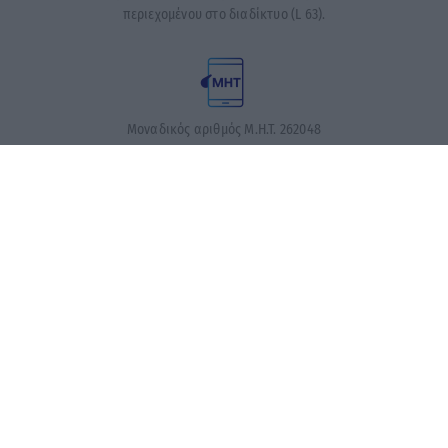
περιεχομένου στο διαδίκτυο (L 63).
Μοναδικός αριθμός Μ.Η.Τ. 262048
ΤΑ ΠΡΩΤΟΣΕΛΙΔΑ ΣΗΜΕΡΑ