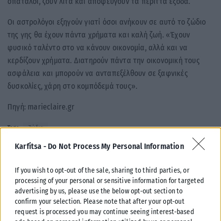
σπάταλοι, ζουν λιτά και αποφεύγουν τα περιττά έξοδα.
Οι αστρολόγοι εξηγούν γιατί όσοι ανήκουν σε αυτό το ζώδιο
της γης θα έχουν πάντα χρήματα και καλή ζωή. «Έχουν
φυσικό ταλέντο στο να κάνουν οικονομία, αλλά και να
κερδίζουν χρήματα. Διατηρούν πάντα την οικονομική τους
ασφάλεια και μπορούν να ανταπεξέλθουν σε ξαφνικές
δυσκολίες, χάρη στο κομπόδεμά τους».
Πηγή: marieclaire.gr
Tags:
Ζώδια
Karfitsa -
Do Not Process My Personal Information
If you wish to opt-out of the sale, sharing to third parties, or
processing of your personal or sensitive information for targeted
advertising by us, please use the below opt-out section to
Σχετικά Άρθρα
confirm your selection. Please note that after your opt-out
request is processed you may continue seeing interest-based