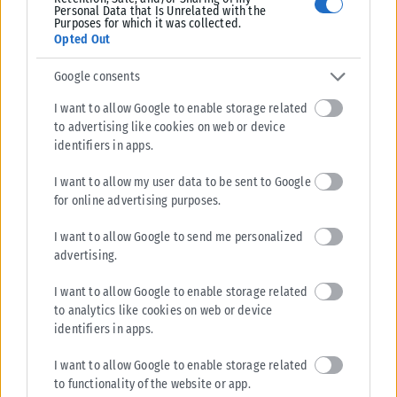
Personal Data that Is Unrelated with the
Purposes for which it was collected.
Opted Out
Google consents
I want to allow Google to enable storage related
to advertising like cookies on web or device
identifiers in apps.
I want to allow my user data to be sent to Google
for online advertising purposes.
ΖΏΔΙΑ
I want to allow Google to send me personalized
advertising.
Τα 3 ζώδια που θα σου πουν την αλήθεια και ας σε πονέσουν
Δεν χρειαζόμαστε πάντα ανθρώπους για να μας χαϊδέψουν τα αυτιά,
I want to allow Google to enable storage related
to analytics like cookies on web or device
αλλά ανθρώπους που θα μας πουν την αλήθεια όπως ακριβώς...
identifiers in apps.
ΑΝΑΡΤΉΘΗΚΕ ΑΠΌ
ΕΛΕΆΝΑ ΖΑΜΠΆΡΑ
04/08/2026
I want to allow Google to enable storage related
to functionality of the website or app.