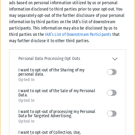
ads based on personal information utilized by us or personal
Αφροδίτη. Εδώ θέλω να επισημάνω ότι οι εκλείψεις αυτής της
information disclosed to third parties prior to your opt-out. You
περιόδου, επηρεάζουν εργασία και υγεία, όπου καλό είναι να
may separately opt-out of the further disclosure of your personal
είστε περισσότερο προσεκτικοί σε αυτούς τους τομείς.
information by third parties on the IAB’s list of downstream
participants. This information may also be disclosed by us to
ΑΙΓΟΚΕΡΩΣ
third parties on the
IAB’s List of Downstream Participants
that
may further disclose it to other third parties.
Έχετε πολύ μεγάλη επιθυμία να επικοινωνήσετε, να
Please note that this website/app uses one or more Google
τοποθετηθείτε πάνω σε ένα θέμα, αλλά και να ξεκαθαρίσετε
services and may gather and store information including but not
Personal Data Processing Opt Outs
την θέση σας, πάνω σε μία επαγγελματική ή οικογενειακή σας
limited to your visit or usage behaviour. You may click to grant or
υπόθεση. Επίσης, για ακόμη μία φορά θα κάνετε κάποιες
I want to opt-out of the Sharing of my
deny consent to Google and its third-party tags to use your data
personal data.
διαπιστώσεις στο φιλικό σας περιβάλλον, που δυστυχώς δεν
for below specified purposes in below Google consent section.
Opted In
θα σας αρέσουν καθόλου.
I want to opt-out of the Sale of my Personal
Data.
ΥΔΡΟΧΟΟΣ
Opted In
Οι εκλείψεις που πραγματοποιούνται στους γωνιακούς σας
I want to opt-out of processing my Personal
Data for Targeted Advertising.
τομείς, δείχνει και την σπουδαιότητα αυτής της περιόδου,
Opted In
όπου θα έχετε πάρα πολλές αναφορές που αφορούν την
I want to opt-out of Collection, Use,
οικογένεια, αλλά και το επάγγελμα σας. Θετική η στιγμή για