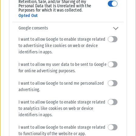
Retention, Sale, and/or Sharing of my
τα επικοινωνιακά σας χαρίσματα, όπου θα βρεθείτε πολύ
Personal Data that Is Unrelated with the
Purposes for which it was collected.
κοντά, με κάποια επιτυχημένη συμφωνία.
Opted Out
ΙΧΘΥΕΣ
Google consents
Με πολύ θετική γωνία προς το δικό σας ζώδιο, η σύνοδος
I want to allow Google to enable storage related
to advertising like cookies on web or device
Ήλιου με Ουρανό, θα σας δημιουργήσει την αίσθηση της
identifiers in apps.
ξαφνικής τύχης, μέσα από ταξίδια, σπουδές και επικοινωνία.
Είναι μία επίσης πολύ καλή περίοδος να βάλετε σε τάξη τα
I want to allow my user data to be sent to Google
οικονομικά σας, αλλά και να διεκδικήσετε μέσω νομικής ή
for online advertising purposes.
άλλης οδού, τα δικαιώματα σας.
I want to allow Google to send me personalized
advertising.
I want to allow Google to enable storage related
to analytics like cookies on web or device
identifiers in apps.
Σχετικά Άρθρα
I want to allow Google to enable storage related
to functionality of the website or app.