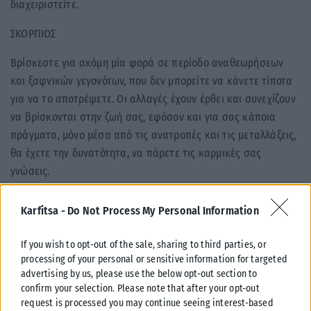
διαχειριστείτε.
ΣΚΟΡΠΙΟΣ
Βρίσκεστε για ακόμη μία φορά σε περίοδο αναθεωρήσεων
και ξαφνικών γεγονότων, που δεν μπορείτε να κάνετε τίποτα
για να το αποτρέψετε. Οι αλλαγές έχουν έρθει και συνεχίζουν
να βρίσκονται στην ζωή σας, εφόσον και για σας κάποια
πράγματα, μόνο μέσα από τις ανατροπές και τις μεταλλάξεις,
θα έχετε την δυνατότητα, να πάρετε τις καρμικές σας
γνώσεις.
ΤΟΞΟΤΗΣ
Karfitsa -
Do Not Process My Personal Information
Η Αφροδίτη στο ζώδιο του Κριού, θα σας δώσει την χαρά της
If you wish to opt-out of the sale, sharing to third parties, or
δημιουργίας, του έρωτα, των θετικών συναισθημάτων.
processing of your personal or sensitive information for targeted
Απλόχερα λοιπόν θα έχετε την εύνοια αυτή, έως τις 28 Μαΐου,
advertising by us, please use the below opt-out section to
όπου και θα παραμείνει στο συμβατό με το δικό σας ζώδιο
confirm your selection. Please note that after your opt-out
του Κριού, ο πλανήτης της γλυκιάς πλευράς της ζωής,
request is processed you may continue seeing interest-based