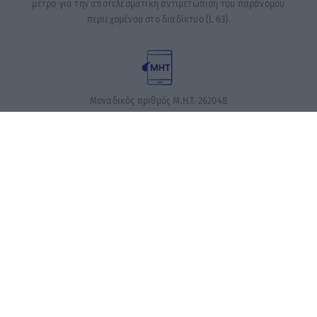
μέτρα για την αποτελεσματική αντιμετώπιση του παράνομου
περιεχομένου στο διαδίκτυο (L 63).
Μοναδικός αριθμός Μ.Η.Τ. 262048
ΤΑ ΠΡΩΤΟΣΕΛΙΔΑ ΣΗΜΕΡΑ