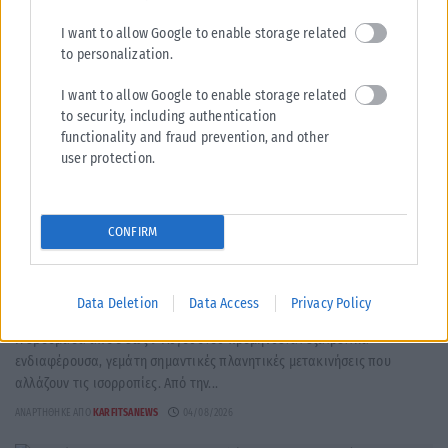
I want to allow Google to enable storage related
to personalization.
I want to allow Google to enable storage related
to security, including authentication
functionality and fraud prevention, and other
user protection.
CONFIRM
ΖΏΔΙΑ
Data Deletion
Data Access
Privacy Policy
Ζώδια: Εβδομαδιαίες προβλέψεις από 3 έως 9 Αυγούστου
Η εβδομάδα από 3 έως 9 Αυγούστου προμηνύεται εξαιρετικά
ενδιαφέρουσα, γεμάτη σημαντικές πλανητικές μετακινήσεις που
αλλάζουν τις ισορροπίες. Από την...
ΑΝΑΡΤΉΘΗΚΕ ΑΠΌ
KARFITSANEWS
04/08/2026