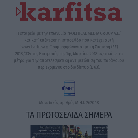
Η εταιρεία με την επωνυμία “POLITICAL MEDIA GROUP A.E.”
και κατ’ επέκταση η ιστοσελίδα που κατέχει αυτή
“www.karfitsa.gr” συμμορφώνονται με τη Σύσταση (ΕΕ)
2018/334 της Επιτροπής της 1ης Μαρτίου 2018 σχετικά με τα
μέτρα για την αποτελεσματική αντιμετώπιση του παράνομου
περιεχομένου στο διαδίκτυο (L 63).
Μοναδικός αριθμός Μ.Η.Τ. 262048
ΤΑ ΠΡΩΤΟΣΕΛΙΔΑ ΣΗΜΕΡΑ