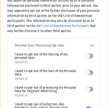
ads based on personal information utilized by us or personal
Επέστρεψε στο Happy Day η Τίνα Μεσσαροπούλου: Ο
information disclosed to third parties prior to your opt-out. You
Γιώργος ζούσε 13 χρόνια στο κόκκινο δίπλα στον
may separately opt-out of the further disclosure of your personal
Πρωθυπουργό (video)
information by third parties on the IAB’s list of downstream
Η Τίνα Μεσσαροπούλου, μετά το εξιτήριο που έλαβε ο σύζυγός της
participants. This information may also be disclosed by us to
Γιώργος Μυλωνάκης επέστρεψε στο πλατό του Happy Day. Ο...
third parties on the
IAB’s List of Downstream Participants
that
may further disclose it to other third parties.
ΑΝΑΡΤΉΘΗΚΕ ΑΠΌ
ΕΛΕΆΝΑ ΖΑΜΠΆΡΑ
15/06/2026
Please note that this website/app uses one or more Google
services and may gather and store information including but not
Personal Data Processing Opt Outs
limited to your visit or usage behaviour. You may click to grant or
I want to opt-out of the Sharing of my
deny consent to Google and its third-party tags to use your data
personal data.
for below specified purposes in below Google consent section.
Opted In
I want to opt-out of the Sale of my Personal
Data.
Opted In
I want to opt-out of processing my Personal
Data for Targeted Advertising.
Opted In
I want to opt-out of Collection, Use,
Retention, Sale, and/or Sharing of my