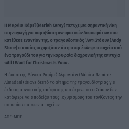
Η Μαράια Κάρεϊ (Mariah Carey) πέτυχε μια σημαντική νίκη
στην αγωγή για παραβίαση πνευματικών δικαιωμάτων που
κατέθεσε εναντίον της, ο τραγουδοποιός ‘Αντι Στόουν (Andy
Stone) ο οποίος ισχυριζόταν ότι η σταρ έκλεψε στοιχεία από
ένα τραγούδι του για την κορυφαία διαχρονική της επιτυχία
«All I Want for Christmas Is You».
Η δικαστής Μόνικα Ραμίρεζ Αλμαντάνι (Mónica Ramírez
Almadani) έκανε δεκτό το αίτημα της τραγουδίστριας για
έκδοση συνοπτικής απόφασης και έκρινε ότι ο Στόουν δεν
κατάφερε να αποδείξει τους ισχυρισμούς του τονίζοντας την
απουσία επαρκών στοιχείων.
ΑΠΕ-ΜΠΕ.