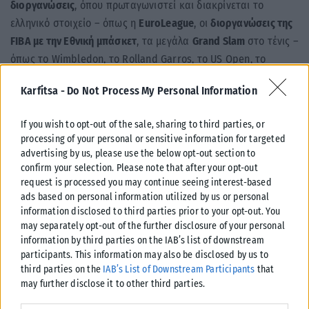
διοργανώσεις
, όπου πρωταγωνιστεί και διακρίνεται το
ελληνικό στοιχείο – όπως η
EuroLeague
, οι
διοργανώσεις της
FIBA με την Εθνική μπάσκετ
, τα μεγάλα
Grand Slam
στο τένις –
όπως το Wimbledon, το Rolland Garros, το US Open, το
Australian Open με τον
Στέφανο Τσιτσιπά και την Μαρία
Karfitsa -
Do Not Process My Personal Information
Σάκκαρη
να χαρίζουν μοναδικές στιγμές – από τις
μεγάλες
αναμετρήσεις και τα κορυφαία ντέρμπι
με ομάδες του
If you wish to opt-out of the sale, sharing to third parties, or
ελληνικού πρωταθλήματος ποδοσφαίρου της
Super League
,
processing of your personal or sensitive information for targeted
από τις
Εθνικές ομάδες ποδοσφαίρου της UEFA στο Nations
advertising by us, please use the below opt-out section to
League
και τα
προκριματικά του Euro 2024, 2028 και του
confirm your selection. Please note that after your opt-out
request is processed you may continue seeing interest-based
Παγκοσμίου Κυπέλλου 2026
, τις
Εθνικές ομάδες μπάσκετ της
ads based on personal information utilized by us or personal
FIBA με Παγκόσμιο Κύπελλο και Ευρωμπάσκετ
, το
EuroCup,
information disclosed to third parties prior to your opt-out. You
το τένις WTA, το βόλεϊ και άλλα πολλά σπορ.
may separately opt-out of the further disclosure of your personal
information by third parties on the IAB’s list of downstream
participants. This information may also be disclosed by us to
third parties on the
IAB’s List of Downstream Participants
that
may further disclose it to other third parties.
Please note that this website/app uses one or more Google