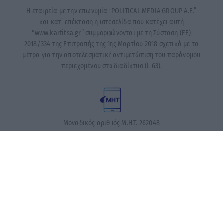
Η εταιρεία με την επωνυμία “POLITICAL MEDIA GROUP A.E.”
και κατ’ επέκταση η ιστοσελίδα που κατέχει αυτή
“www.karfitsa.gr” συμμορφώνονται με τη Σύσταση (ΕΕ)
2018/334 της Επιτροπής της 1ης Μαρτίου 2018 σχετικά με τα
μέτρα για την αποτελεσματική αντιμετώπιση του παράνομου
περιεχομένου στο διαδίκτυο (L 63).
Μοναδικός αριθμός Μ.Η.Τ. 262048
ΤΑ ΠΡΩΤΟΣΕΛΙΔΑ ΣΗΜΕΡΑ