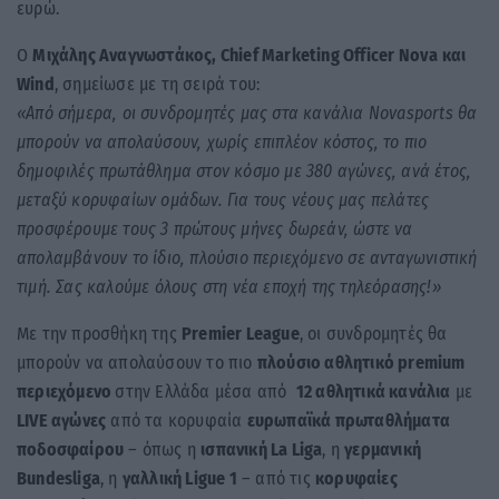
ευρώ.
Ο
Μιχάλης Αναγνωστάκος,
Chief
Marketing
Officer
Nova
και
Wind
, σημείωσε με τη σειρά του:
«Από σήμερα, οι συνδρομητές μας στα κανάλια
Novasports
θα
μπορούν να απολαύσουν, χωρίς επιπλέον κόστος, το πιο
δημοφιλές πρωτάθλημα στον κόσμο με 380 αγώνες, ανά έτος,
μεταξύ κορυφαίων ομάδων. Για τους νέους μας πελάτες
προσφέρουμε τους 3 πρώτους μήνες δωρεάν, ώστε να
απολαμβάνουν το ίδιο, πλούσιο περιεχόμενο σε ανταγωνιστική
τιμή. Σας καλούμε όλους στη νέα εποχή της τηλεόρασης!»
Με την προσθήκη της
Premier
League
, οι συνδρομητές θα
μπορούν να απολαύσουν το πιο
πλούσιο αθλητικό
premium
περιεχόμενο
στην Ελλάδα μέσα από
12 αθλητικά κανάλια
με
LIVE
αγώνες
από τα κορυφαία
ευρωπαϊκά πρωταθλήματα
ποδοσφαίρου
– όπως η
ισπανική
La
Liga
, η
γερμανική
Bundesliga
, η
γαλλική
Ligue
1
– από τις
κορυφαίες