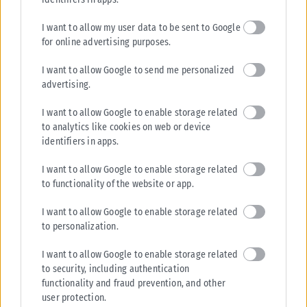
ΑΝΑΡΤΉΘΗΚΕ ΑΠΌ
KARFITSANEWS
17/06/2026
I want to allow my user data to be sent to Google
for online advertising purposes.
I want to allow Google to send me personalized
advertising.
I want to allow Google to enable storage related
to analytics like cookies on web or device
identifiers in apps.
I want to allow Google to enable storage related
to functionality of the website or app.
I want to allow Google to enable storage related
to personalization.
LIFESTYLE
I want to allow Google to enable storage related
Επέστρεψε στο Happy Day η Τίνα Μεσσαροπούλου: Ο
to security, including authentication
Γιώργος ζούσε 13 χρόνια στο κόκκινο δίπλα στον
functionality and fraud prevention, and other
Πρωθυπουργό (video)
user protection.
Η Τίνα Μεσσαροπούλου, μετά το εξιτήριο που έλαβε ο σύζυγός της