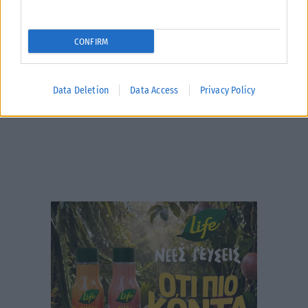
Γιώργος Μυλωνάκης επέστρεψε στο πλατό του Happy Day. Ο...
ΑΝΑΡΤΉΘΗΚΕ ΑΠΌ
ΕΛΕΆΝΑ ΖΑΜΠΆΡΑ
15/06/2026
CONFIRM
Data Deletion
Data Access
Privacy Policy