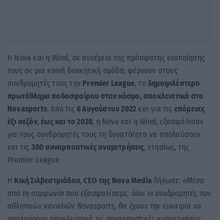
H Nova και η Wind, σε συνέχεια της πρόσφατης ενοποίησης
τους σε μια κοινή διοικητική ομάδα, φέρνουν στους
συνδρομητές τους την
Premier
League
, το
δημοφιλέστερο
πρωτάθλημα ποδοσφαίρου στον κόσμο, αποκλειστικά στο
Novasports
. Από τις
6 Αυγούστου 2022
και για τις
επόμενες
έξι σεζόν
,
έως και το 2028
, η Nova και η Wind, εξασφάλισαν
για τους συνδρομητές τους τη δυνατότητα να απολαύσουν
και τις
380 συναρπαστικές αναμετρήσεις
, ετησίως, της
Premier League.
H
Κική Σιλβεστριάδου
,
CEO
της
Nova
Media
δήλωσε:
«Μέσα
από τη συμφωνία που εξασφαλίσαμε, όλοι οι συνδρομητές των
αθλητικών καναλιών
Novasports
, θα έχουν την ευκαιρία να
απολαύσουν αποκλειστικά τις συναρπαστικές αναμετρήσεις