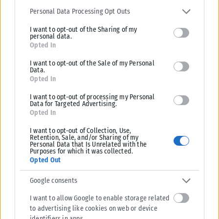
Σχετικά Άρθρα
services and may gather and store information including but not
Personal Data Processing Opt Outs
limited to your visit or usage behaviour. You may click to grant or
I want to opt-out of the Sharing of my
deny consent to Google and its third-party tags to use your data
personal data.
for below specified purposes in below Google consent section.
Opted In
I want to opt-out of the Sale of my Personal
Data.
Opted In
I want to opt-out of processing my Personal
Data for Targeted Advertising.
Opted In
I want to opt-out of Collection, Use,
Retention, Sale, and/or Sharing of my
Personal Data that Is Unrelated with the
Purposes for which it was collected.
Opted Out
MEDIA
Google consents
Μεγάλη πρωτιά για το OPEN: Πρώτο σε εμπιστοσύνη
σύμφωνα με το Reuters Institute
I want to allow Google to enable storage related
Σημαντική διάκριση για το OPEN καταγράφεται στη φετινή έκθεση του
to advertising like cookies on web or device
Reuters Institute, η οποία αποτυπώνει τις τάσεις και το επίπεδο...
identifiers in apps.