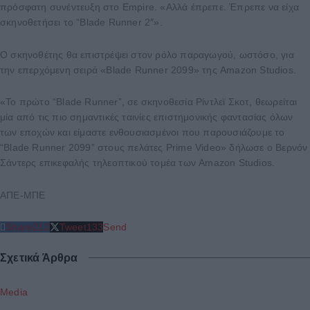
πρόσφατη συνέντευξη στο Empire. «Αλλά έπρεπε. Έπρεπε να είχα
σκηνοθετήσει το “Blade Runner 2″».
Ο σκηνοθέτης θα επιστρέψει στον ρόλο παραγωγού, ωστόσο, για
την επερχόμενη σειρά «Blade Runner 2099» της Amazon Studios.
«Το πρώτο “Blade Runner”, σε σκηνοθεσία Ρίντλεϊ Σκοτ, θεωρείται
μία από τις πιο σημαντικές ταινίες επιστημονικής φαντασίας όλων
των εποχών και είμαστε ενθουσιασμένοι που παρουσιάζουμε το
“Blade Runner 2099” στους πελάτες Prime Video» δήλωσε ο Βερνόν
Σάντερς επικεφαλής τηλεοπτικού τομέα των Amazon Studios.
ΑΠΕ-ΜΠΕ
Share
212
Tweet
133
Send
Σχετικά Άρθρα
Media