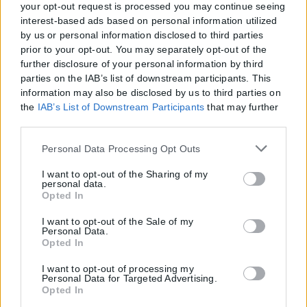
your opt-out request is processed you may continue seeing
interest-based ads based on personal information utilized
by us or personal information disclosed to third parties
prior to your opt-out. You may separately opt-out of the
further disclosure of your personal information by third
parties on the IAB’s list of downstream participants. This
information may also be disclosed by us to third parties on
the
IAB’s List of Downstream Participants
that may further
disclose it to other third parties.
Please note that this website/app uses one or more Google
Personal Data Processing Opt Outs
services and may gather and store information including
but not limited to your visit or usage behaviour. You may
I want to opt-out of the Sharing of my
personal data.
click to grant or deny consent to Google and its third-party
Opted In
tags to use your data for below specified purposes in below
Google consent section.
I want to opt-out of the Sale of my
Personal Data.
Opted In
I want to opt-out of processing my
Personal Data for Targeted Advertising.
Η εταιρεία με την επωνυμία “POLITICAL MEDIA GROUP A.E.” και κατ’
Opted In
επέκταση η ιστοσελίδα που κατέχει αυτή “www.karfitsa.gr”