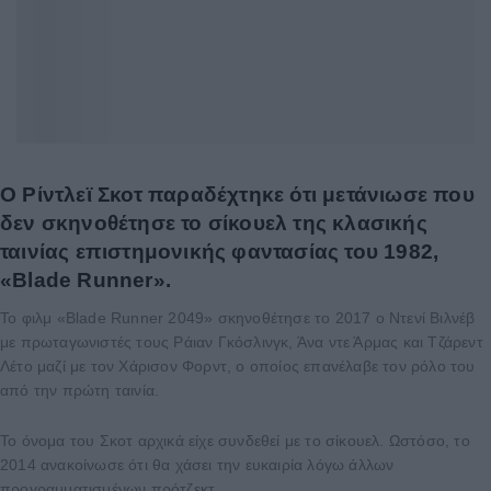
Ο Ρίντλεϊ Σκοτ παραδέχτηκε ότι μετάνιωσε που
δεν σκηνοθέτησε το σίκουελ της κλασικής
ταινίας επιστημονικής φαντασίας του 1982,
«Blade Runner».
Το φιλμ «Blade Runner 2049» σκηνοθέτησε το 2017 ο Ντενί Βιλνέβ
με πρωταγωνιστές τους Ράιαν Γκόσλινγκ, Άνα ντε Άρμας και Τζάρεντ
Λέτο μαζί με τον Χάρισον Φορντ, ο οποίος επανέλαβε τον ρόλο του
από την πρώτη ταινία.
Το όνομα του Σκοτ αρχικά είχε συνδεθεί με το σίκουελ. Ωστόσο, το
2014 ανακοίνωσε ότι θα χάσει την ευκαιρία λόγω άλλων
προγραμματισμένων πρότζεκτ.