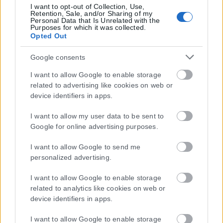
I want to opt-out of Collection, Use,
συμμορφώνονται με τη Σύσταση (ΕΕ) 2018/334 της Επιτροπής της
Retention, Sale, and/or Sharing of my
1ης Μαρτίου 2018 σχετικά με τα μέτρα για την αποτελεσματική
Personal Data that Is Unrelated with the
Purposes for which it was collected.
αντιμετώπιση του παράνομου περιεχομένου στο διαδίκτυο (L 63).
Opted Out
Google consents
I want to allow Google to enable storage
Μοναδικός αριθμός Μ.Η.Τ. 262048
related to advertising like cookies on web or
device identifiers in apps.
ΤΑ ΠΡΩΤΟΣΕΛΙΔΑ ΣΗΜΕΡΑ
I want to allow my user data to be sent to
Google for online advertising purposes.
I want to allow Google to send me
personalized advertising.
I want to allow Google to enable storage
related to analytics like cookies on web or
device identifiers in apps.
I want to allow Google to enable storage