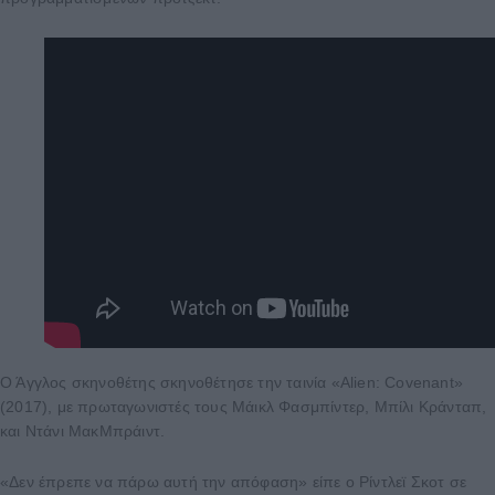
Ο Άγγλος σκηνοθέτης σκηνοθέτησε την ταινία «Alien: Covenant»
(2017), με πρωταγωνιστές τους Μάικλ Φασμπίντερ, Μπίλι Κράνταπ,
και Ντάνι ΜακΜπράιντ.
«Δεν έπρεπε να πάρω αυτή την απόφαση» είπε ο Ρίντλεϊ Σκοτ σε