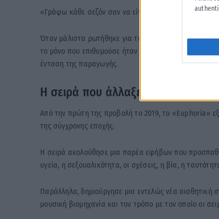
authenti
«Γράφω κάθε σεζόν σαν να είναι η τελευταία», είχε 
Όταν μάλιστα ρωτήθηκε για το ενδεχόμενο τέταρτης 
το μόνο που επιθυμούσε ήταν να αφιερώσει χρόνο στην
ένταση της παραγωγής.
Η σειρά που άλλαξε την ποπ κουλ
Από την πρώτη της προβολή το 2019, το «Euphoria» ε
της σύγχρονης εποχής.
Η σειρά ακολούθησε μια παρέα εφήβων που προσπαθο
υγεία, η σεξουαλικότητα, οι σχέσεις, η βία, η ταυτότη
Παράλληλα, δημιούργησε μια εντελώς νέα αισθητική στ
μουσική βιομηχανία και τον τρόπο με τον οποίο οι σει