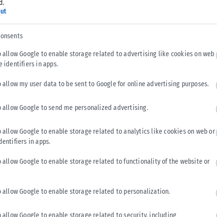
d.
ut
consents
λοί από τους πρωταγωνιστές του «Euphoria» μετατράπηκαν
o allow Google to enable storage related to advertising like cookies on web
e identifiers in apps.
o allow my user data to be sent to Google for online advertising purposes.
ι τα υπόλοιπα μέλη του καστ απέκτησαν πρωταγωνιστικούς
αποτέλεσμα τα επαγγελματικά τους προγράμματα να γίνουν
o allow Google to send me personalized advertising.
o allow Google to enable storage related to analytics like cookies on web or
ους βασικούς λόγους που δυσκόλεψαν τη συνέχιση του
dentifiers in apps.
o allow Google to enable storage related to functionality of the website or
o allow Google to enable storage related to personalization.
έβινσον είχε ουσιαστικά προαναγγείλει το φινάλε.
o allow Google to enable storage related to security, including