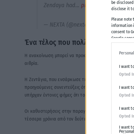
be disclosed
Zendaya had…
pic.twitter.com/7725
disclose it t
Please note 
— NEXTA (@nexta_tv)
June 1, 2026
information i
consent to G
Google conse
Ένα τέλος που πολλοί περίμεναν
Personal
Η ανακοίνωση μπορεί να προκάλεσε συγκίνηση στους 
αιθρία.
I want t
Opted I
Η Ζεντάγια, που ενσάρκωσε τη Rue και έγινε το απόλ
προηγούμενες συνεντεύξεις ότι η ιστορία πλησίαζε στ
I want t
υπήρχαν έντονες φήμες ότι το HBO δύσκολα θα προχω
Opted I
I want t
Οι καθυστερήσεις στην παραγωγή της τρίτης σεζόν ε
Opted I
τέσσερα χρόνια από τον δεύτερο κύκλο μέχρι την επι
I want t
Personal