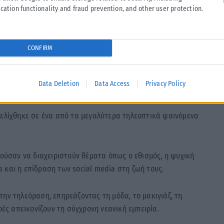
cation functionality and fraud prevention, and other user protection.
δηλώσει χαρακτηριστικά στους New York Times.
σεζόν, απέφυγε να δώσει ξεκάθαρη απάντηση, λέγοντας πως
CONFIRM
 οικογένειά του και να απομακρυνθεί για λίγο από την
Data Deletion
Data Access
Privacy Policy
τούρα
ξελίχθηκε σε ένα από τα μεγαλύτερα τηλεοπτικά φαινόμενα
ύσαν να διαχειριστούν θέματα όπως ο εθισμός, η ψυχική
τα και η επίδραση των social media στη ζωή τους.
ην τηλεόραση, επηρεάζοντας τη μόδα, το μακιγιάζ, τη
ρές απεικονίζουν τη σύγχρονη νεανική εμπειρία.