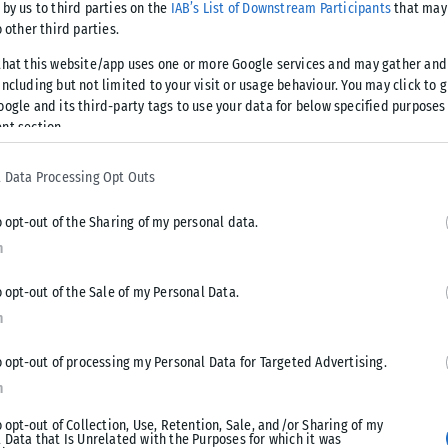
 by us to third parties on the
IAB’s List of Downstream Participants
that may 
Bmts1p
o other third parties.
that this website/app uses one or more Google services and may gather and
ncluding but not limited to your visit or usage behaviour. You may click to 
oogle and its third-party tags to use your data for below specified purposes
nt section.
 Data Processing Opt Outs
θαυμαστές της σειράς, ωστόσο δεν ήρθε ως κεραυνός εν
o opt-out of the Sharing of my personal data.
n
υτο πρόσωπο του «Euphoria», είχε αφήσει να εννοηθεί σε
ην ολοκλήρωσή της. Παράλληλα, τα τελευταία χρόνια
o opt-out of the Sale of my Personal Data.
ρούσε σε τέταρτο κύκλο.
n
o opt-out of processing my Personal Data for Targeted Advertising.
ίχαν ήδη δημιουργήσει ερωτήματα, καθώς μεσολάβησαν
n
στροφή της σειράς.
o opt-out of Collection, Use, Retention, Sale, and/or Sharing of my
 Data that Is Unrelated with the Purposes for which it was