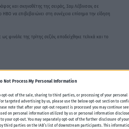
άφος και σκηνοθέτης της σειράς, Σαμ Λέβινσον, σε
το HBO να επιβεβαιώνει στη συνέχεια επίσημα την είδηση
 ως φινάλε της τρίτης σεζόν, αποδείχθηκε τελικά και το
 series was released today, and as it turns
o Not Process My Personal Information
o opt-out of the sale, sharing to third parties, or processing of your personal
for targeted advertising by us, please use the below opt-out section to conf
es podcast that he is ending the show. HBO
lease note that after your opt-out request is processed you may continue see
sed on personal information utilized by us or personal information disclose
information.
 to your opt-out. You may separately opt-out of the further disclosure of you
by third parties on the IAB’s list of downstream participants. This informati