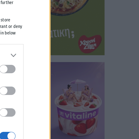
further
 store
grant or deny
 in below