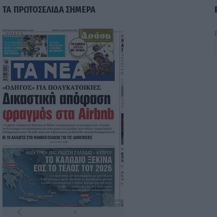
Τα
πρωτοσέλιδα
των
εφημερίδων
Ταυτότητα
Επικοινωνία & Διαφήμιση
Όροι Χρήσης – Πολιτική Απορρήτου