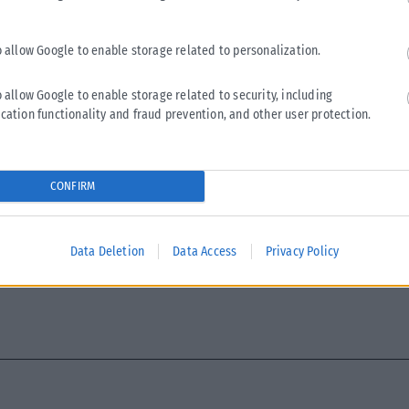
Επέστρεψε στο Happy Day η Τίνα Μεσσαροπούλου: Ο
Γιώργος ζούσε 13 χρόνια στο κόκκινο δίπλα στον
Πρωθυπουργό (video)
o allow Google to enable storage related to personalization.
Η Τίνα Μεσσαροπούλου, μετά το εξιτήριο που έλαβε ο σύζυγός
o allow Google to enable storage related to security, including
της Γιώργος Μυλωνάκης επέστρεψε στο πλατό του Happy Day.
cation functionality and fraud prevention, and other user protection.
Ο...
ΑΝΑΡΤΉΘΗΚΕ ΑΠΌ
ΕΛΕΆΝΑ ΖΑΜΠΆΡΑ
15/06/2026
CONFIRM
Data Deletion
Data Access
Privacy Policy
ΤΑ ΠΡΩΤΟΣΕΛΙΔΑ ΣΗΜΕΡΑ