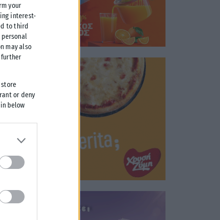
irm your
ing interest-
d to third
r personal
on may also
further
 store
grant or deny
 in below