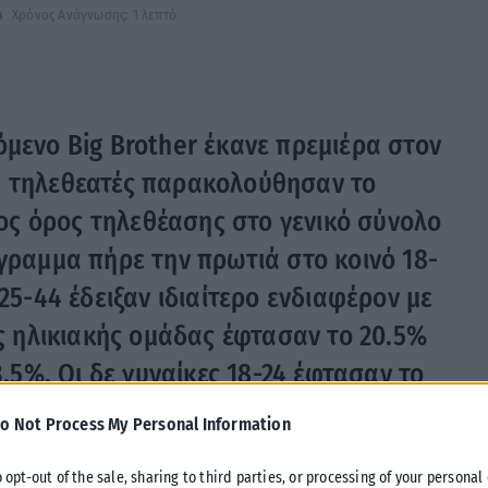
a
Χρόνος Ανάγνωσης: 1 λεπτό
όμενο Big Brother έκανε πρεμιέρα στον
α τηλεθεατές παρακολούθησαν το
έσος όρος τηλεθέασης στο γενικό σύνολο
όγραμμα πήρε την πρωτιά στο κοινό 18-
25-44 έδειξαν ιδιαίτερο ενδιαφέρον με
ας ηλικιακής ομάδας έφτασαν το 20.5%
3.5%. Οι δε γυναίκες 18-24 έφτασαν το
o Not Process My Personal Information
ναρξή του έως τώρα, ο Big Brother μονοπωλεί το ενδιαφέρον
o opt-out of the sale, sharing to third parties, or processing of your personal