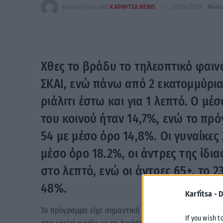
Αναρτήθηκε από
ΚΑΡΦΙΤΣΑ NEWS
28/04/2025
Medi
Χθες το βράδυ το τηλεοπτικό φαιν
ΣΚΑΙ, ενώ πάνω από 2 εκατομμύρι
ριάλιτι έστω και για 1 λεπτό. Ο μ
του κοινού ήταν 14,7%, ενώ το πρ
54 με μέσο όρο 14,8%. Οι γυναίκες 
μέσο όρο 18.2%, οι άντρες της ίδι
στο λεπτό, ενώ οι άντρες 65+, το 2
48%.
Karfitsa -
D
Το πρόγραμμα είχε σημαντική αναμονή, ενώ από την έ
If you wish t