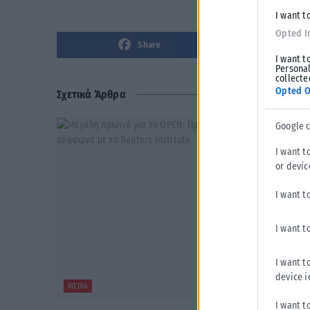
I want t
Opted I
Share
I want t
Personal
collecte
Opted O
Σχετικά Άρθρα
Google 
I want t
or devic
I want t
I want t
I want t
device i
MEDIA
I want t