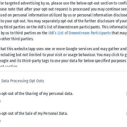
 #BBGR να καταλαμβάνουν την πρώτη θέση των
for targeted advertising by us, please use the below opt-out section to conf
0 βρέθηκαν επίσης το όνομα του παρουσιαστή Πέτρου
lease note that after your opt-out request is processed you may continue see
sed on personal information utilized by us or personal information disclose
 to your opt-out. You may separately opt-out of the further disclosure of you
by third parties on the IAB’s list of downstream participants. This informati
λεπτά, αποκαλύπτοντας πως το σπίτι του έχει περισσότερα
 by us to third parties on the
IAB’s List of Downstream Participants
that may 
ατές. Στο κρυφό δωμάτιο του σπιτιού βρέθηκε ο Γιώργος
o other third parties.
κο Ζαφειράκη και τη Χριστίνα Παπαδέλλη. Η αποστολή που
that this website/app uses one or more Google services and may gather and
γνωρίζουν είναι πως πρέπει να μην καταλάβει κανείς την
ncluding but not limited to your visit or usage behaviour. You may click to 
υν συνέπειες.
oogle and its third-party tags to use your data for below specified purposes
nt section.
αι στο σαλόνι του σπιτιού – ένα σημείωμα που κρύβει
 Data Processing Opt Outs
δομάδας έρχεται στις οθόνες μας την Τρίτη 29/04 και φέρνει
o opt-out of the Sharing of my personal data.
n
ίξει για πρώτη φορά το live streaming προσφέροντας στους
νό χρόνο όλα όσα διαδραματίζονται μέσα στο σπίτι του Big
o opt-out of the Sale of my Personal Data.
n