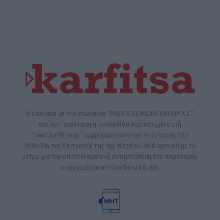
Η εταιρεία με την επωνυμία “POLITICAL MEDIA GROUP A.E.”
και κατ’ επέκταση η ιστοσελίδα που κατέχει αυτή
“www.karfitsa.gr” συμμορφώνονται με τη Σύσταση (ΕΕ)
2018/334 της Επιτροπής της 1ης Μαρτίου 2018 σχετικά με τα
μέτρα για την αποτελεσματική αντιμετώπιση του παράνομου
περιεχομένου στο διαδίκτυο (L 63).