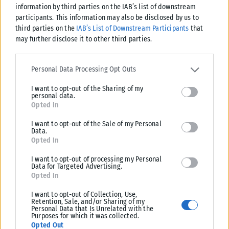
information by third parties on the IAB’s list of downstream
participants. This information may also be disclosed by us to
third parties on the
IAB’s List of Downstream Participants
that
may further disclose it to other third parties.
Please note that this website/app uses one or more Google
ΕΛΛΆΔΑ
services and may gather and store information including but not
Personal Data Processing Opt Outs
limited to your visit or usage behaviour. You may click to grant or
Το τελευταίο «αντίο» στον Λάκη Χαλκιά
I want to opt-out of the Sharing of my
deny consent to Google and its third-party tags to use your data
Συγγενείς, φίλοι και άνθρωποι του καλλιτεχνικού χώρου
personal data.
for below specified purposes in below Google consent section.
Opted In
αποχαιρέτησαν τον Λάκη Χαλκιά στο Α' Νεκροταφείο Αθηνών, όπου
τελέστηκε η εξόδιος ακολουθία...
I want to opt-out of the Sale of my Personal
Data.
ΑΝΑΡΤΉΘΗΚΕ ΑΠΌ
KARFITSANEWS
06/08/2026
Opted In
I want to opt-out of processing my Personal
Data for Targeted Advertising.
Opted In
I want to opt-out of Collection, Use,
Retention, Sale, and/or Sharing of my
Personal Data that Is Unrelated with the
Purposes for which it was collected.
Opted Out