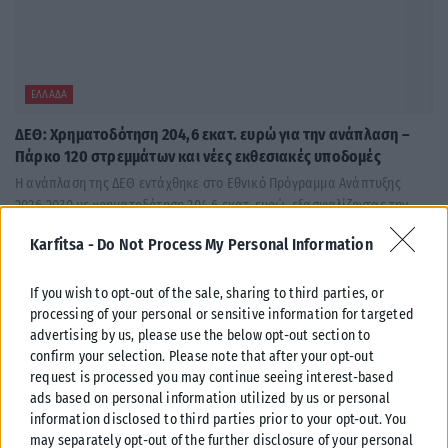
ΕΛΛΆΔΑ
ΔΕΘ: Χρηματοδότηση 204,6 εκατ. ευρώ για την ανάπλαση –
Πάρκο 120 στρεμμάτων και νέες εκθεσιακές υποδομές
Η ανάπλαση της ΔΕΘ εντάχθηκε στο Εθνικό Πρόγραμμα Ανάπτυξης
2026-2030 με χρηματοδότηση 204,6 εκατ. ευρώ, εξασφαλίζοντας την
υλοποίηση του έργου...
Karfitsa -
Do Not Process My Personal Information
ΑΝΑΡΤΉΘΗΚΕ ΑΠΌ
KARFITSANEWS
06/08/2026
If you wish to opt-out of the sale, sharing to third parties, or
processing of your personal or sensitive information for targeted
advertising by us, please use the below opt-out section to
confirm your selection. Please note that after your opt-out
request is processed you may continue seeing interest-based
ads based on personal information utilized by us or personal
information disclosed to third parties prior to your opt-out. You
may separately opt-out of the further disclosure of your personal