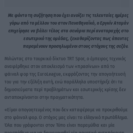
Με φόντο τη συζήτηση που έχει ανοίξει τις τελευταίες ημέρες
γύρω από το μέλλον του στον Παναθηναϊκό, ο Εργκίν Αταμάν
επιχείρησε να βάλει τέλος στα σενάρια περί αναταραχής στο
εσωτερικό της ομάδας, ξεκαθαρίζοντας πως άπαντες
παραμένουν προσηλωμένοι στους στόχους της σεζόν.
Μιλώντας στο τουρκικό δίκτυο TRT Spor, ο έμπειρος τεχνικός
αναφέρθηκε στον αποκλεισμό των «πρασίνων» από το
φάιναλ φορ της EuroLeague, εκφράζοντας την απογοήτευσή
του για την εξέλιξη αυτή, ενώ παράλληλα υποστήριξε ότι τα
δημοσιεύματα περί προβλημάτων και εσωτερικής κρίσης δεν
ανταποκρίνονται στην πραγματικότητα.
«Είμαι απογοητευμένος που δεν καταφέραμε να προκριθούμε
στο φάιναλ φορ. Ο στόχος μας είναι το ελληνικό πρωτάθλημα.
Όλα που γράφονται στον Τύπο είναι παραμύθια και μία
προσπάθεια για να δημιουργηθεί μία αρνητική ανταπόκριση