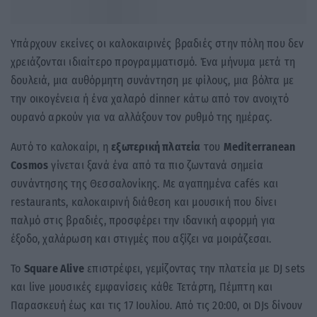
Υπάρχουν εκείνες οι καλοκαιρινές βραδιές στην πόλη που δεν
χρειάζονται ιδιαίτερο προγραμματισμό. Ένα μήνυμα μετά τη
δουλειά, μια αυθόρμητη συνάντηση με φίλους, μια βόλτα με
την οικογένεια ή ένα χαλαρό dinner κάτω από τον ανοιχτό
ουρανό αρκούν για να αλλάξουν τον ρυθμό της ημέρας.
Αυτό το καλοκαίρι, η
εξωτερική πλατεία
του
Mediterranean
Cosmos
γίνεται ξανά ένα από τα πιο ζωντανά σημεία
συνάντησης της Θεσσαλονίκης. Με αγαπημένα cafés και
restaurants, καλοκαιρινή διάθεση και μουσική που δίνει
παλμό στις βραδιές, προσφέρει την ιδανική αφορμή για
έξοδο, χαλάρωση και στιγμές που αξίζει να μοιράζεσαι.
Το
Square Alive
επιστρέφει, γεμίζοντας την πλατεία με DJ sets
και live μουσικές εμφανίσεις κάθε Τετάρτη, Πέμπτη και
Παρασκευή έως και τις 17 Ιουλίου. Από τις 20:00, οι DJs δίνουν