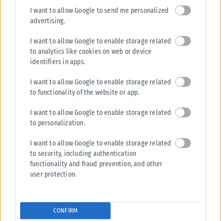
I want to allow Google to send me personalized
advertising.
ΕΛΛΆΔΑ
I want to allow Google to enable storage related
Το τελευταίο «αντίο» στον Λάκη Χαλκιά
to analytics like cookies on web or device
Συγγενείς, φίλοι και άνθρωποι του καλλιτεχνικού χώρου
identifiers in apps.
αποχαιρέτησαν τον Λάκη Χαλκιά στο Α' Νεκροταφείο Αθηνών, όπου
I want to allow Google to enable storage related
τελέστηκε η εξόδιος ακολουθία...
to functionality of the website or app.
ΑΝΑΡΤΉΘΗΚΕ ΑΠΌ
KARFITSANEWS
06/08/2026
I want to allow Google to enable storage related
to personalization.
I want to allow Google to enable storage related
to security, including authentication
functionality and fraud prevention, and other
user protection.
CONFIRM