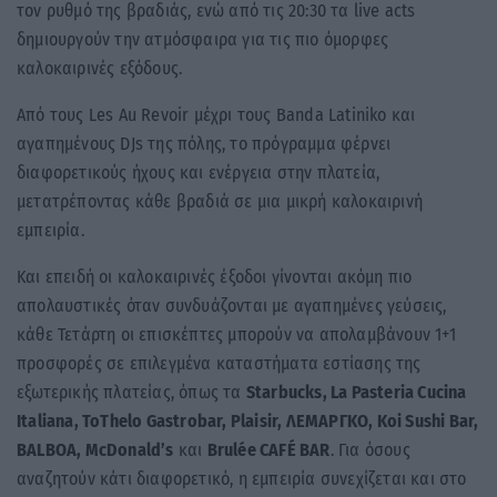
τον ρυθμό της βραδιάς, ενώ από τις 20:30 τα live acts
δημιουργούν την ατμόσφαιρα για τις πιο όμορφες
καλοκαιρινές εξόδους.
Από τους Les Au Revoir μέχρι τους Banda Latiniko και
αγαπημένους DJs της πόλης, το πρόγραμμα φέρνει
διαφορετικούς ήχους και ενέργεια στην πλατεία,
μετατρέποντας κάθε βραδιά σε μια μικρή καλοκαιρινή
εμπειρία.
Και επειδή οι καλοκαιρινές έξοδοι γίνονται ακόμη πιο
απολαυστικές όταν συνδυάζονται με αγαπημένες γεύσεις,
κάθε Τετάρτη οι επισκέπτες μπορούν να απολαμβάνουν 1+1
προσφορές σε επιλεγμένα καταστήματα εστίασης της
εξωτερικής πλατείας, όπως τα
Starbucks, La Pasteria Cucina
Italiana, ToThelo Gastrobar, Plaisir, ΛΕΜΑΡΓΚΟ, Koi Sushi Bar,
BALBOA, McDonald’s
και
Brulée CAFÉ BAR
. Για όσους
αναζητούν κάτι διαφορετικό, η εμπειρία συνεχίζεται και στο