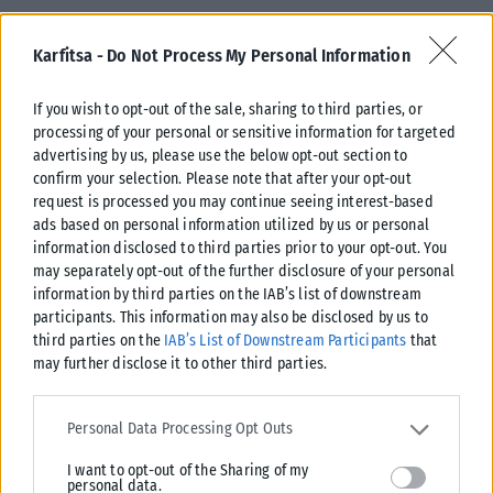
Tags:
Mediterranean Cosmos
Square Alive
ΘΕΣΣΑΛΟΝΙΚΗ
Karfitsa -
Do Not Process My Personal Information
If you wish to opt-out of the sale, sharing to third parties, or
processing of your personal or sensitive information for targeted
advertising by us, please use the below opt-out section to
Σχετικά Άρθρα
confirm your selection. Please note that after your opt-out
request is processed you may continue seeing interest-based
ads based on personal information utilized by us or personal
information disclosed to third parties prior to your opt-out. You
may separately opt-out of the further disclosure of your personal
information by third parties on the IAB’s list of downstream
participants. This information may also be disclosed by us to
third parties on the
IAB’s List of Downstream Participants
that
may further disclose it to other third parties.
Please note that this website/app uses one or more Google
services and may gather and store information including but not
Personal Data Processing Opt Outs
limited to your visit or usage behaviour. You may click to grant or
I want to opt-out of the Sharing of my
deny consent to Google and its third-party tags to use your data
personal data.