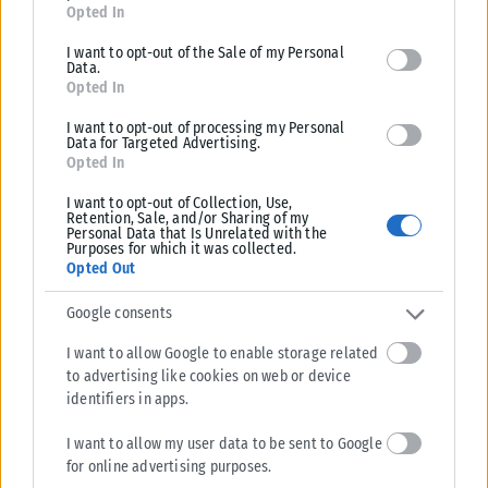
for below specified purposes in below Google consent section.
Opted In
ΕΛΛΆΔΑ
I want to opt-out of the Sale of my Personal
Data.
ΔΕΘ: Χρηματοδότηση 204,6 εκατ. ευρώ για την ανάπλαση –
Opted In
Πάρκο 120 στρεμμάτων και νέες εκθεσιακές υποδομές
I want to opt-out of processing my Personal
Η ανάπλαση της ΔΕΘ εντάχθηκε στο Εθνικό Πρόγραμμα Ανάπτυξης
Data for Targeted Advertising.
2026-2030 με χρηματοδότηση 204,6 εκατ. ευρώ, εξασφαλίζοντας την
Opted In
υλοποίηση του έργου...
I want to opt-out of Collection, Use,
ΑΝΑΡΤΉΘΗΚΕ ΑΠΌ
KARFITSANEWS
06/08/2026
Retention, Sale, and/or Sharing of my
Personal Data that Is Unrelated with the
Purposes for which it was collected.
Opted Out
Google consents
I want to allow Google to enable storage related
to advertising like cookies on web or device
identifiers in apps.
I want to allow my user data to be sent to Google
for online advertising purposes.