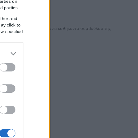
arties on
rd parties.
ather and
ay click to
ράκη, ο οποίος αναλαμβάνει καθήκοντα συμβούλου της
ow specified
κλογές αργούν...