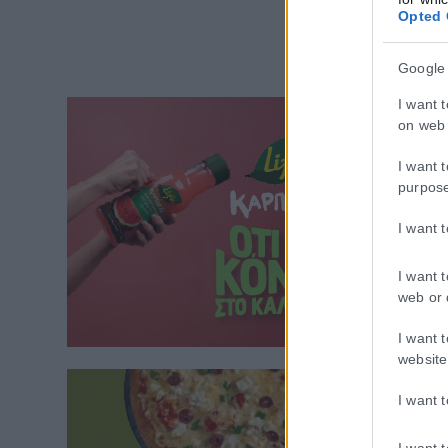
Opted 
Google
I want 
on web 
I want 
purpos
I want 
I want 
web or 
I want 
website
I want 
I want 