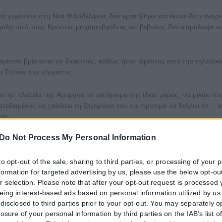
ά γεγονότα στη Νέα Φιλαδέλφεια, δεν κρατήθηκε και έκανε δύο αναρ
άλη από τους Κροάτες μαχαιροβγάλτες και βεβαίως δεν παράλειψε να
περίπου βρίσκεται σε διακοπές, καθώς ήταν άφαντος από την τηλεόρασ
ίο Τύπου του κόμματος.
την πλατεία της Αμοργού το απόγευμα της ίδιας μέρας, να μιλάει στο
ατεθειμένος να χαλάσει τη ζαχαρένια του και προτιμά να δείχνει το…
υση.
Do Not Process My Personal Information
to opt-out of the sale, sharing to third parties, or processing of your 
nformation for targeted advertising by us, please use the below opt-out
r selection. Please note that after your opt-out request is processed
eing interest-based ads based on personal information utilized by us
disclosed to third parties prior to your opt-out. You may separately o
losure of your personal information by third parties on the IAB’s list o