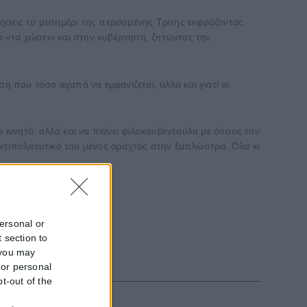
τήσεις το μεσημέρι της περασμένης Τρίτης εκφράζοντας
 «τα χώσει» και στην κυβέρνηση, ζητώντας την
η που τόσο αγαπά να εμφανίζεται, αλλά και γιατί οι
 κινητό, αλλά και να πιάνει ψιλοκουβεντούλα με όσους τον
 αντιπολιτευτικό του μένος αραχτός στην ξαπλώστρα. Όλα κι
personal or
 section to
 you may
 or personal
pt-out of the
f