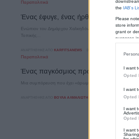
downstream 
Παραπολιτικά
the
IAB’s L
Ένας έφυγε, ένας ήρθε στον Δ.Χαλκη
Please note
store inform
Ενώπιον του Δημάρχου Χαλκηδόνος, Σταύρου Αναγνωστόπ
grant or de
Τοπικής...
purposes in
ΑΝΑΡΤΉΘΗΚΕ ΑΠΌ
KARFITSANEWS
04/08/2026
Persona
Παραπολιτικά
I want 
Ένας παγκόσμιος πρωταθλητής στο π
Opted 
Μια συμπόρευση που έχει «άρωμα» πρωταθλητή πέτυχε ο δή
I want 
Opted 
ΑΝΑΡΤΉΘΗΚΕ ΑΠΌ
ΒΟΎΛΑ ΑΛΜΑΛΙΏΤΗ
31/07/2026
I want 
Adverti
Opted 
I want 
Sharing
for whic