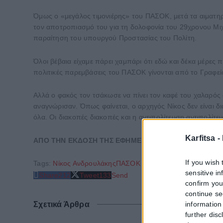
Όμως ο «μεγάλος τιμονιέρης» του ΠΑΣΟΚ, μετά τα αιματηρ
τον αποτροπιασμό του για τη δολοφονία του 29χρονου Μιχ
παραίτηση του υπουργού Προστασίας του Πολίτη.
Όλοι βέβαια είχαμε πάρει χαμπάρι ότι εδώ και δέκα μέρες 
πολιτικές παρεμβάσεις του ΠΑΣΟΚ γίνονται από το Γραφε
Αλλά ο φακός τον τσάκωσε να πίνει τον καφέ του χαλαρός σ
αναγνώρισαν. Όπως φαίνεται, ο αρχηγός Νίκος δεν είναι δι
όλα. Οι διακοπές διακοπές και η αντιπολίτευση αντιπολίτε
Karfitsa -
ΑΠΟ ΤΗΝ ΕΚΔΟΣΗ ΤΗΣ ΕΦΗΜΕΡΙΔΑΣ
POLITICAL
If you wish 
Tags:
Νίκος Ανδρουλάκης
ΠΑΣΟΚ
sensitive i
Share
212
Tweet
133
Send
confirm you
continue se
information 
Σχετικά Άρθρα
further disc