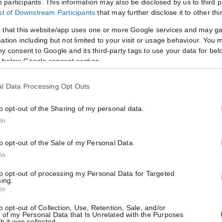
participants. This information may also be disclosed by us to third p
ist of Downstream Participants
that may further disclose it to other thi
δόνος
 that this website/app uses one or more Google services and may g
ation including but not limited to your visit or usage behaviour. You m
ουλου, πραγματοποιήθηκε σήμερα η ορκωμοσία του Στυλιανού Τζου
ny consent to Google and its third-party tags to use your data for bel
 below Google consent section.
l Data Processing Opt Outs
to opt-out of the Sharing of my personal data.
λευρό του Δ.Ασλανίδη
In
μαρχος Παύλου Μελά, Δημήτρης Ασλανίδης. Τι κι αν οι δημοτικές ε
to opt-out of the Sale of my Personal Data.
In
to opt-out of processing my Personal Data for Targeted
sing.
In
to opt-out of Collection, Use, Retention, Sale, and/or
 of my Personal Data that Is Unrelated with the Purposes
h it was collected.