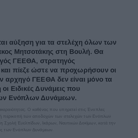
αι αύξηση για τα στελέχη όλων των
κος Μητσοτάκης στη Βουλή. Θα
ηγός ΓΕΕΘΑ, στρατηγός
υ και πίεζε ώστε να προχωρήσουν οι
 τον αρχηγό ΓΕΕΘΑ δεν είναι μόνο τα
 οι Ειδικές Δυνάμεις που
των Ενόπλων Δυνάμεων.
 ακεραιότητας. Ο καθένας που υπηρετεί στις Ένοπλες
απλή περικοπή των αποδοχών των στελεχών των Ενόπλων
η Σχολή Ευελπίδων, Ικάρων, Ναυτικών Δοκίμων, κατά την
ολές των Ενόπλων Δυνάμεων.