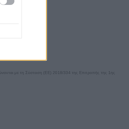
φώνονται με τη Σύσταση (ΕΕ) 2018/334 της Επιτροπής της 1ης