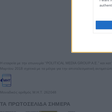
authent
Η εταιρεία με την επωνυμία “POLITICAL MEDIA GROUP A.E.” και κατ’
Μαρτίου 2018 σχετικά με τα μέτρα για την αποτελεσματική αντιμετώπ
Μοναδικός αριθμός Μ.Η.Τ. 262048
ΤΑ ΠΡΩΤΟΣΕΛΙΔΑ ΣΗΜΕΡΑ