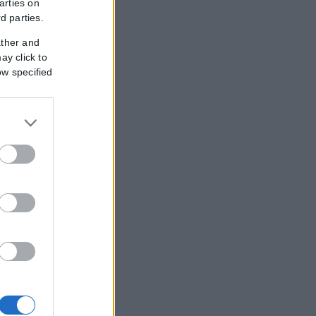
arties on
rd parties.
ather and
ay click to
ow specified