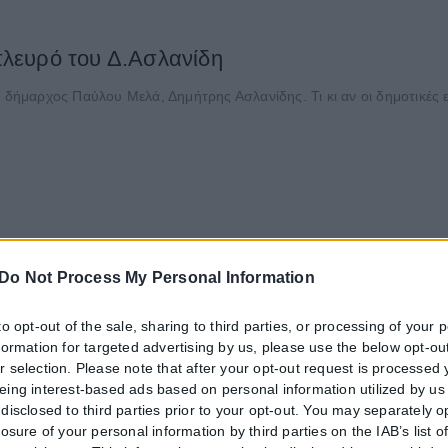
λευρό του Δ.Ασλανίδη
μαρχος Παύλου Μελά, Δημήτρης Ασλανίδης. Τι κι αν οι δημοτικές ε
Do Not Process My Personal Information
to opt-out of the sale, sharing to third parties, or processing of your 
nformation for targeted advertising by us, please use the below opt-out
r selection. Please note that after your opt-out request is processed
eing interest-based ads based on personal information utilized by us
disclosed to third parties prior to your opt-out. You may separately o
losure of your personal information by third parties on the IAB’s list o