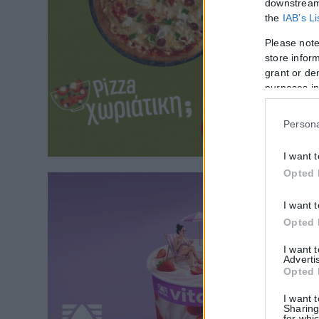
downstream 
the
IAB’s L
Please note
store inform
grant or de
purposes in
Persona
I want 
Opted 
I want 
Opted 
I want 
Adverti
Opted 
I want 
Sharing
for whic