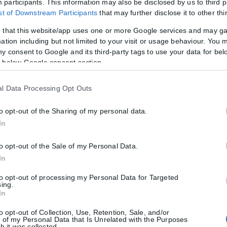
participants. This information may also be disclosed by us to third p
ist of Downstream Participants
that may further disclose it to other thi
 that this website/app uses one or more Google services and may g
ation including but not limited to your visit or usage behaviour. You m
ny consent to Google and its third-party tags to use your data for bel
 below Google consent section.
l Data Processing Opt Outs
to opt-out of the Sharing of my personal data.
In
to opt-out of the Sale of my Personal Data.
In
to opt-out of processing my Personal Data for Targeted
sing.
In
to opt-out of Collection, Use, Retention, Sale, and/or
 of my Personal Data that Is Unrelated with the Purposes
h it was collected.