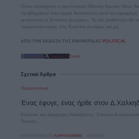
Όπως επεσήμανε ο υφυπουργός Εθνικής Άμυνας Νίκος Χαρδα
προβλημάτων που είχαμε διαπιστώσει κατά την εφαρμογή 
γενικότερα τις Ένοπλες Δυνάμεις». Το νέο μισθολόγιο θα τ
λησμονήσει κανείς στις Ένοπλες Δυνάμεις και μη.
ΑΠΟ ΤΗΝ ΕΚΔΟΣΗ ΤΗΣ ΕΦΗΜΕΡΙΔΑΣ
POLITICAL
Share
212
Tweet
133
Send
Σχετικά Άρθρα
Παραπολιτικά
Ένας έφυγε, ένας ήρθε στον Δ.Χαλκη
Ενώπιον του Δημάρχου Χαλκηδόνος, Σταύρου Αναγνωστόπ
Τοπικής...
ΑΝΑΡΤΉΘΗΚΕ ΑΠΌ
KARFITSANEWS
04/08/2026