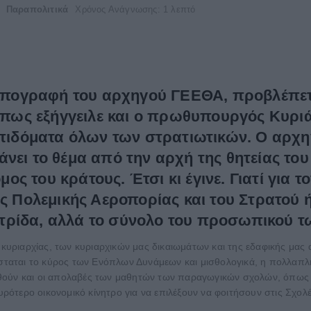
Παραπολιτικά
Χρόνος Ανάγνωσης: 1 λεπτό
ν υπογραφή του αρχηγού ΓΕΕΘΑ, προβλέπετ
ως εξήγγειλε και ο πρωθυπουργός Κυριά
 επιδόματα όλων των στρατιωτικών. Ο αρχ
νει το θέμα από την αρχή της θητείας το
όμος του κράτους. Έτσι κι έγινε. Γιατί για
ς Πολεμικής Αεροπορίας και του Στρατού ή
τρίδα, αλλά το σύνολο του προσωπικού 
ς κυριαρχίας, των κυριαρχικών μας δικαιωμάτων και της εδαφικής μας
αθίσταται το κύρος των Ενόπλων Δυνάμεων και μισθολογικά, η πολλ
θούν και οι απολαβές των μαθητών των παραγωγικών σχολών, όπως 
σχυρότερο οικονομικό κίνητρο για να επιλέξουν να φοιτήσουν στις Σχ