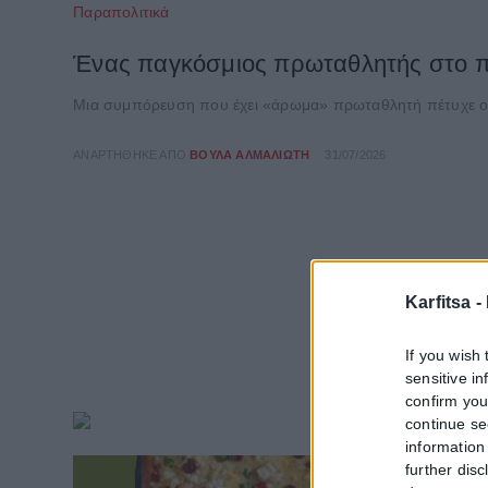
Παραπολιτικά
Ένας παγκόσμιος πρωταθλητής στο π
Μια συμπόρευση που έχει «άρωμα» πρωταθλητή πέτυχε ο δή
ΑΝΑΡΤΉΘΗΚΕ ΑΠΌ
ΒΟΎΛΑ ΑΛΜΑΛΙΏΤΗ
31/07/2026
Karfitsa -
If you wish 
sensitive i
confirm you
continue se
information 
further disc