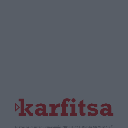
Η εταιρεία με την επωνυμία “POLITICAL MEDIA GROUP A.E.”