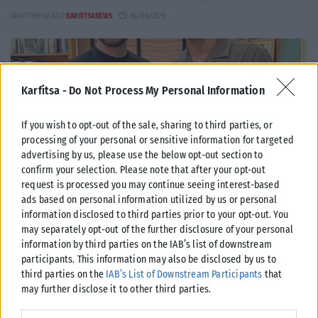
ΑΝΑΡΤΉΘΗΚΕ ΑΠΌ
KARFITSANEWS
04/08/2026
Karfitsa -
Do Not Process My Personal Information
If you wish to opt-out of the sale, sharing to third parties, or
processing of your personal or sensitive information for targeted
advertising by us, please use the below opt-out section to
confirm your selection. Please note that after your opt-out
request is processed you may continue seeing interest-based
ads based on personal information utilized by us or personal
information disclosed to third parties prior to your opt-out. You
may separately opt-out of the further disclosure of your personal
ΠΑΡΑΠΟΛΙΤΙΚΆ
information by third parties on the IAB’s list of downstream
participants. This information may also be disclosed by us to
Ένας παγκόσμιος πρωταθλητής στο πλευρό του Δ.Ασλανίδη
third parties on the
IAB’s List of Downstream Participants
that
Μια συμπόρευση που έχει «άρωμα» πρωταθλητή πέτυχε ο δήμαρχος
may further disclose it to other third parties.
Παύλου Μελά, Δημήτρης Ασλανίδης. Τι κι αν οι δημοτικές εκλογές
Please note that this website/app uses one or more Google
αργούν...