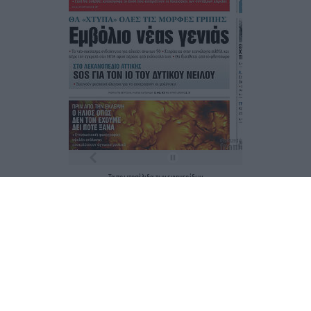
Τα
πρωτοσέλιδα
των
εφημερίδων
ΕΝΗΜΕΡΩΣΟΥ ΠΡΩΤΟΣ
Εγγραφή στο Newsletter
Ταυτότητα
Επικοινωνία & Διαφήμιση
Όροι Χρήσης – Πολιτική Απορρήτου