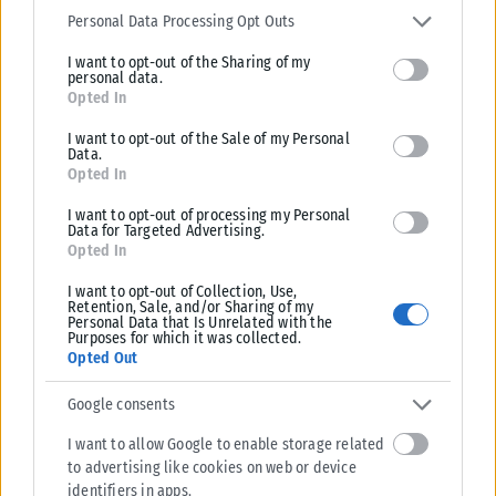
services and may gather and store information including but not
Personal Data Processing Opt Outs
ΑΝΑΡΤΉΘΗΚΕ ΑΠΌ
ΒΟΎΛΑ ΑΛΜΑΛΙΏΤΗ
31/07/2026
limited to your visit or usage behaviour. You may click to grant or
I want to opt-out of the Sharing of my
deny consent to Google and its third-party tags to use your data
personal data.
for below specified purposes in below Google consent section.
Opted In
I want to opt-out of the Sale of my Personal
Data.
Opted In
I want to opt-out of processing my Personal
Data for Targeted Advertising.
Opted In
I want to opt-out of Collection, Use,
Retention, Sale, and/or Sharing of my
Personal Data that Is Unrelated with the
Purposes for which it was collected.
Opted Out
Google consents
I want to allow Google to enable storage related
to advertising like cookies on web or device
identifiers in apps.