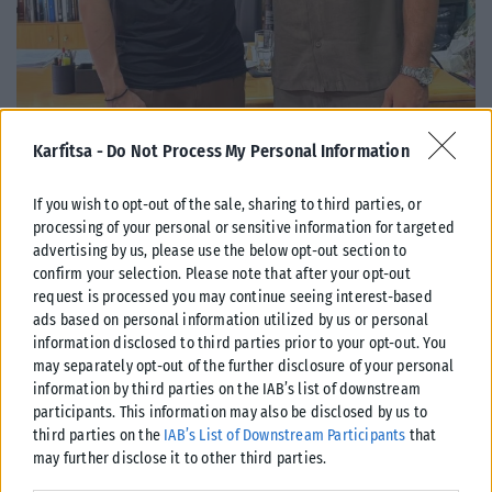
ΠΑΡΑΠΟΛΙΤΙΚΆ
Karfitsa -
Do Not Process My Personal Information
Ένας παγκόσμιος πρωταθλητής στο πλευρό του Δ.Ασλανίδη
If you wish to opt-out of the sale, sharing to third parties, or
Μια συμπόρευση που έχει «άρωμα» πρωταθλητή πέτυχε ο δήμαρχος
processing of your personal or sensitive information for targeted
Παύλου Μελά, Δημήτρης Ασλανίδης. Τι κι αν οι δημοτικές εκλογές
advertising by us, please use the below opt-out section to
αργούν...
confirm your selection. Please note that after your opt-out
ΑΝΑΡΤΉΘΗΚΕ ΑΠΌ
ΒΟΎΛΑ ΑΛΜΑΛΙΏΤΗ
31/07/2026
request is processed you may continue seeing interest-based
ads based on personal information utilized by us or personal
information disclosed to third parties prior to your opt-out. You
may separately opt-out of the further disclosure of your personal
information by third parties on the IAB’s list of downstream
participants. This information may also be disclosed by us to
third parties on the
IAB’s List of Downstream Participants
that
may further disclose it to other third parties.