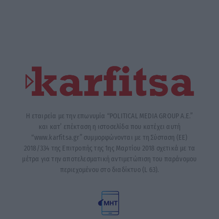
Η εταιρεία με την επωνυμία “POLITICAL MEDIA GROUP A.E.”
και κατ’ επέκταση η ιστοσελίδα που κατέχει αυτή
“www.karfitsa.gr” συμμορφώνονται με τη Σύσταση (ΕΕ)
2018/334 της Επιτροπής της 1ης Μαρτίου 2018 σχετικά με τα
μέτρα για την αποτελεσματική αντιμετώπιση του παράνομου
περιεχομένου στο διαδίκτυο (L 63).