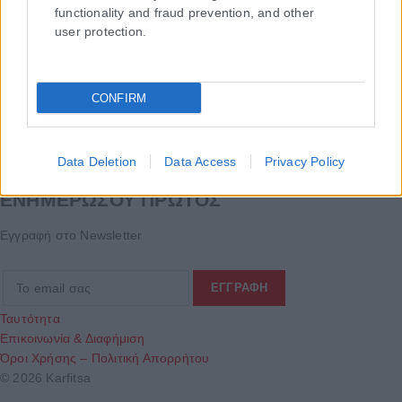
functionality and fraud prevention, and other
user protection.
CONFIRM
Data Deletion
Data Access
Privacy Policy
Τα
πρωτοσέλιδα
των
εφημερίδων
ΕΝΗΜΕΡΩΣΟΥ ΠΡΩΤΟΣ
Εγγραφή στο Newsletter
Ταυτότητα
Επικοινωνία & Διαφήμιση
Όροι Χρήσης – Πολιτική Απορρήτου
© 2026 Karfitsa