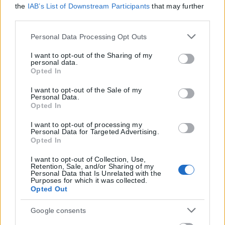
the
IAB’s List of Downstream Participants
that may further
disclose it to other third parties.
Please note that this website/app uses one or more Google
Personal Data Processing Opt Outs
services and may gather and store information including
but not limited to your visit or usage behaviour. You may
I want to opt-out of the Sharing of my
personal data.
click to grant or deny consent to Google and its third-party
Opted In
tags to use your data for below specified purposes in below
Google consent section.
I want to opt-out of the Sale of my
Personal Data.
Opted In
I want to opt-out of processing my
Personal Data for Targeted Advertising.
Opted In
I want to opt-out of Collection, Use,
Retention, Sale, and/or Sharing of my
Personal Data that Is Unrelated with the
Purposes for which it was collected.
Opted Out
Η εταιρεία με την επωνυμία “POLITICAL MEDIA GROUP A.E.” και κατ’
Google consents
επέκταση η ιστοσελίδα που κατέχει αυτή “www.karfitsa.gr”