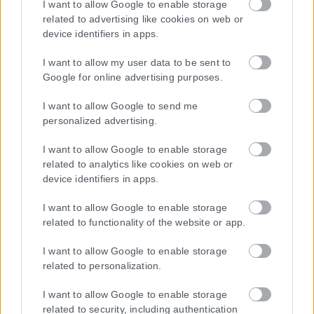
I want to allow Google to enable storage
συμμορφώνονται με τη Σύσταση (ΕΕ) 2018/334 της Επιτροπής της
related to advertising like cookies on web or
1ης Μαρτίου 2018 σχετικά με τα μέτρα για την αποτελεσματική
device identifiers in apps.
αντιμετώπιση του παράνομου περιεχομένου στο διαδίκτυο (L 63).
I want to allow my user data to be sent to
Google for online advertising purposes.
Μοναδικός αριθμός Μ.Η.Τ. 262048
I want to allow Google to send me
personalized advertising.
ΤΑ ΠΡΩΤΟΣΕΛΙΔΑ ΣΗΜΕΡΑ
I want to allow Google to enable storage
related to analytics like cookies on web or
device identifiers in apps.
I want to allow Google to enable storage
related to functionality of the website or app.
I want to allow Google to enable storage
related to personalization.
I want to allow Google to enable storage
related to security, including authentication