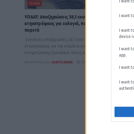
I want t
ΕΛΛΆΔΑ
I want t
ΥΠΑΑΤ: Αποζημιώσεις 38,1 εκατ. ευρώ σε
κτηνοτρόφους για ευλογιά, πανώλη και αφθώδη
πυρετό
I want t
device i
Συνολικές αποζημιώσεις 38,1 εκατ. ευρώ δίνονται σε
κτηνοτρόφους για την απώλεια εισοδήματος από τα μέτρα
I want t
αντιμετώπισης ζωονόσων. Όπως αναγράφεται στην...
app.
ΑΝΑΡΤΉΘΗΚΕ ΑΠΌ
KARFITSANEWS
06/08/2026
I want t
I want t
authenti