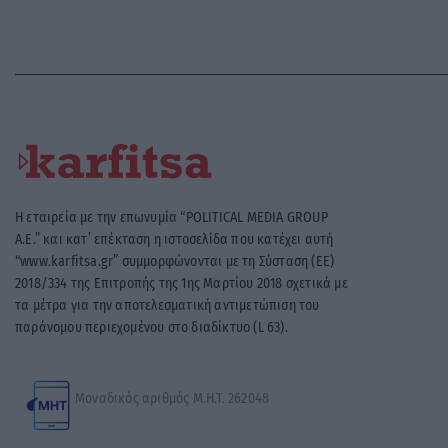
Η εταιρεία με την επωνυμία “POLITICAL MEDIA GROUP
A.E.” και κατ’ επέκταση η ιστοσελίδα που κατέχει αυτή
“www.karfitsa.gr” συμμορφώνονται με τη Σύσταση (ΕΕ)
2018/334 της Επιτροπής της 1ης Μαρτίου 2018 σχετικά με
τα μέτρα για την αποτελεσματική αντιμετώπιση του
παράνομου περιεχομένου στο διαδίκτυο (L 63).
Μοναδικός αριθμός Μ.Η.Τ. 262048