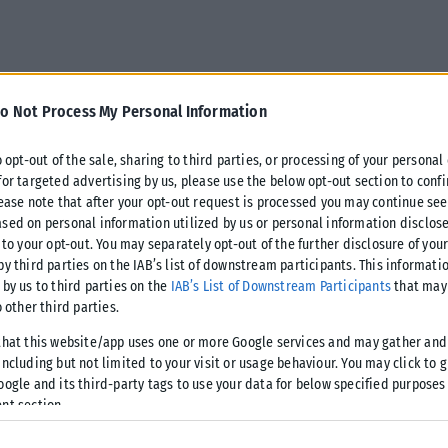
o Not Process My Personal Information
o opt-out of the sale, sharing to third parties, or processing of your personal
for targeted advertising by us, please use the below opt-out section to conf
lease note that after your opt-out request is processed you may continue see
sed on personal information utilized by us or personal information disclose
 to your opt-out. You may separately opt-out of the further disclosure of you
ΟΚ στις δημοσκοπήσεις, ιδιαίτερα στη
by third parties on the IAB’s list of downstream participants. This informati
 by us to third parties on the
IAB’s List of Downstream Participants
that may 
ρκετά στελέχη που σκεφτόντουσαν να ριχτούν
o other third parties.
that this website/app uses one or more Google services and may gather and
 Ελευθεριάδης το όνομα του οποίου «παίζει» εδώ και καιρό
ncluding but not limited to your visit or usage behaviour. You may click to 
oogle and its third-party tags to use your data for below specified purposes
ες προθέσεις του πρώην γραμματέα της Νομαρχιακής και
nt section.
ιας και ο χρόνος ανακοίνωσης των ψηφοδελτίων μέτρα