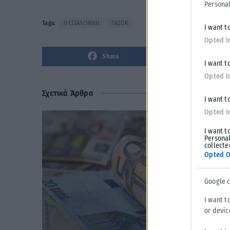
Personal
Tags:
ΘΕΣΣΑΛΟΝΙΚΗ
ΠΑΣΟΚ
I want t
Opted I
Share
I want t
Opted I
Σχετικά Άρθρα
I want t
Opted I
I want t
Personal
collecte
Opted O
Google 
I want t
or devic