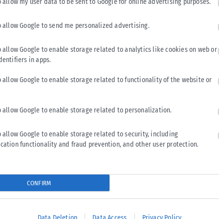
o allow my user data to be sent to Google for online advertising purposes.
ΒΌΡΕΙΑ ΕΛΛΆΔΑ
o allow Google to send me personalized advertising.
Αίρεται η προληπτική σύσταση για μη χρήση του
νερού στη Σίβηρη
o allow Google to enable storage related to analytics like cookies on web or
Αίρεται η προληπτική σύσταση για μη χρήση του νερού του
dentifiers in apps.
δικτύου ύδρευσης για πόση, παρασκευή τροφίμων και
βούρτσισμα δοντιών στον...
o allow Google to enable storage related to functionality of the website or
ΑΝΑΡΤΉΘΗΚΕ ΑΠΌ
KARFITSANEWS
06/08/2026
o allow Google to enable storage related to personalization.
o allow Google to enable storage related to security, including
cation functionality and fraud prevention, and other user protection.
CONFIRM
Data Deletion
Data Access
Privacy Policy