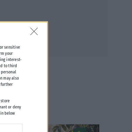
 or sensitive
irm your
ing interest-
d to third
r personal
on may also
further
 store
grant or deny
 in below