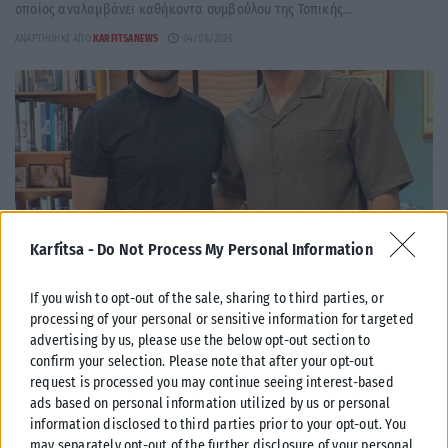
οποίος αναλαμβάνει καθήκοντα συμβούλου της Τοπικής...
ΑΝΑΡΤΉΘΗΚΕ ΑΠΌ
KARFITSANEWS
04/08/2026
Karfitsa -
Do Not Process My Personal Information
If you wish to opt-out of the sale, sharing to third parties, or
processing of your personal or sensitive information for targeted
advertising by us, please use the below opt-out section to
ΠΑΡΑΠΟΛΙΤΙΚΆ
confirm your selection. Please note that after your opt-out
request is processed you may continue seeing interest-based
Ένας παγκόσμιος πρωταθλητής στο πλευρό του Δ.Ασλανίδη
ads based on personal information utilized by us or personal
Μια συμπόρευση που έχει «άρωμα» πρωταθλητή πέτυχε ο δήμαρχος
information disclosed to third parties prior to your opt-out. You
Παύλου Μελά, Δημήτρης Ασλανίδης. Τι κι αν οι δημοτικές εκλογές
may separately opt-out of the further disclosure of your personal