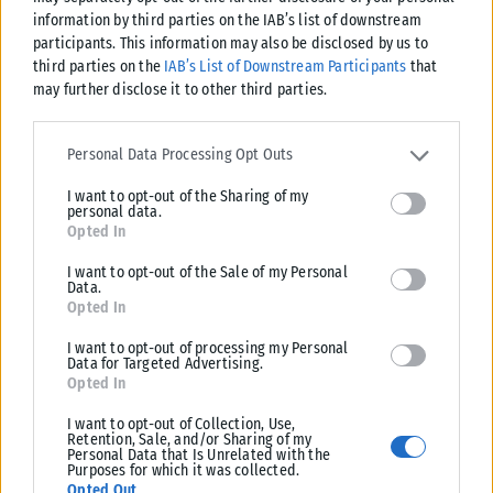
αργούν...
information by third parties on the IAB’s list of downstream
participants. This information may also be disclosed by us to
ΑΝΑΡΤΉΘΗΚΕ ΑΠΌ
ΒΟΎΛΑ ΑΛΜΑΛΙΏΤΗ
31/07/2026
third parties on the
IAB’s List of Downstream Participants
that
may further disclose it to other third parties.
Please note that this website/app uses one or more Google
services and may gather and store information including but not
Personal Data Processing Opt Outs
limited to your visit or usage behaviour. You may click to grant or
I want to opt-out of the Sharing of my
deny consent to Google and its third-party tags to use your data
personal data.
for below specified purposes in below Google consent section.
Opted In
I want to opt-out of the Sale of my Personal
Data.
Opted In
I want to opt-out of processing my Personal
Data for Targeted Advertising.
Opted In
I want to opt-out of Collection, Use,
Retention, Sale, and/or Sharing of my
Personal Data that Is Unrelated with the
Purposes for which it was collected.
Opted Out