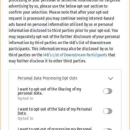
processing of your personal or sensitive information for targeted
advertising by us, please use the below opt-out section to
confirm your selection. Please note that after your opt-out
request is processed you may continue seeing interest-based
ads based on personal information utilized by us or personal
information disclosed to third parties prior to your opt-out. You
may separately opt-out of the further disclosure of your personal
information by third parties on the IAB’s list of downstream
participants. This information may also be disclosed by us to
third parties on the
IAB’s List of Downstream Participants
that
may further disclose it to other third parties.
Please note that this website/app uses one or more Google
services and may gather and store information including but not
Personal Data Processing Opt Outs
limited to your visit or usage behaviour. You may click to grant or
ΠΑΡΑΠΟΛΙΤΙΚΆ
I want to opt-out of the Sharing of my
deny consent to Google and its third-party tags to use your data
personal data.
Ένας έφυγε, ένας ήρθε στον Δ.Χαλκηδόνος
for below specified purposes in below Google consent section.
Opted In
Ενώπιον του Δημάρχου Χαλκηδόνος, Σταύρου Αναγνωστόπουλου,
I want to opt-out of the Sale of my Personal
πραγματοποιήθηκε σήμερα η ορκωμοσία του Στυλιανού Τζουράκη, ο
Data.
οποίος αναλαμβάνει καθήκοντα συμβούλου της Τοπικής...
Opted In
ΑΝΑΡΤΉΘΗΚΕ ΑΠΌ
KARFITSANEWS
04/08/2026
I want to opt-out of processing my Personal