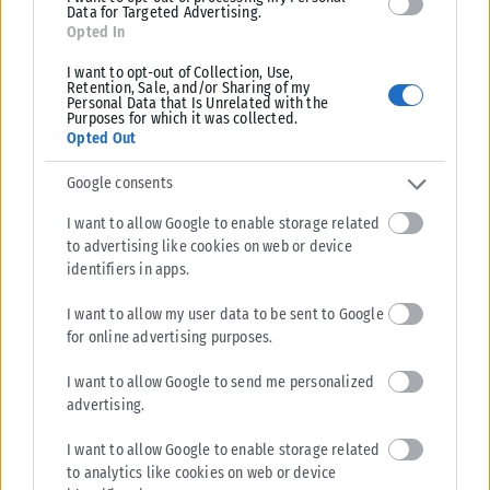
Data for Targeted Advertising.
Opted In
I want to opt-out of Collection, Use,
Retention, Sale, and/or Sharing of my
Personal Data that Is Unrelated with the
Purposes for which it was collected.
Opted Out
Google consents
I want to allow Google to enable storage related
to advertising like cookies on web or device
identifiers in apps.
I want to allow my user data to be sent to Google
ΠΑΡΑΠΟΛΙΤΙΚΆ
for online advertising purposes.
Ένας παγκόσμιος πρωταθλητής στο πλευρό του Δ.Ασλανίδη
I want to allow Google to send me personalized
Μια συμπόρευση που έχει «άρωμα» πρωταθλητή πέτυχε ο δήμαρχος
advertising.
Παύλου Μελά, Δημήτρης Ασλανίδης. Τι κι αν οι δημοτικές εκλογές
αργούν...
I want to allow Google to enable storage related
to analytics like cookies on web or device
ΑΝΑΡΤΉΘΗΚΕ ΑΠΌ
ΒΟΎΛΑ ΑΛΜΑΛΙΏΤΗ
31/07/2026