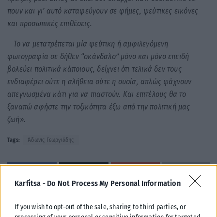
πουν και γι’ αυτό καταφεύγουν σε φήμες, ψεύτικες εικόνες
και προσωπικές επιθέσεις.
Το να μετατρέπεται μία ψεύτικη ή αμφιλεγόμενη
φωτογραφία σε δήθεν “σκάνδαλο” μόνο και μόνο επειδή
βολεύει πολιτικά κάποιους, δείχνει ότι τελικά δεν τους
ενδιαφέρει ούτε η αλήθεια ούτε η ουσία, απλώς ψάχνουν
απεγνωσμένα κάτι για να πιαστούν. Και επιτέλους θα το
ξαναπώ αφήστε την τοξικότητα έξω από την πολιτική μας
ζωή».
Tags:
Άδωνις Γεωργιάδης
Karfitsa -
Do Not Process My Personal Information
Σχετικά Άρθρα
If you wish to opt-out of the sale, sharing to third parties, or