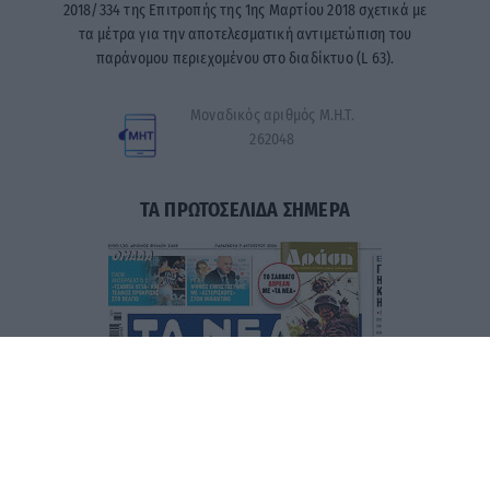
2018/334 της Επιτροπής της 1ης Μαρτίου 2018 σχετικά με
τα μέτρα για την αποτελεσματική αντιμετώπιση του
παράνομου περιεχομένου στο διαδίκτυο (L 63).
Μοναδικός αριθμός Μ.Η.Τ.
262048
ΤΑ ΠΡΩΤΟΣΕΛΙΔΑ ΣΗΜΕΡΑ