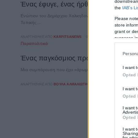
downstream 
Ένας έφυγε, ένας ήρθε στον Δ.Χαλκη
the
IAB’s L
Ενώπιον του Δημάρχου Χαλκηδόνος, Σταύρου Αναγνωστόπ
Please note
Τοπικής...
store inform
grant or de
ΑΝΑΡΤΉΘΗΚΕ ΑΠΌ
KARFITSANEWS
04/08/2026
purposes in
Παραπολιτικά
Persona
Ένας παγκόσμιος πρωταθλητής στο π
I want 
Μια συμπόρευση που έχει «άρωμα» πρωταθλητή πέτυχε ο δή
Opted 
ΑΝΑΡΤΉΘΗΚΕ ΑΠΌ
ΒΟΎΛΑ ΑΛΜΑΛΙΏΤΗ
31/07/2026
I want 
Opted 
I want 
Adverti
Opted 
I want 
Sharing
for whic