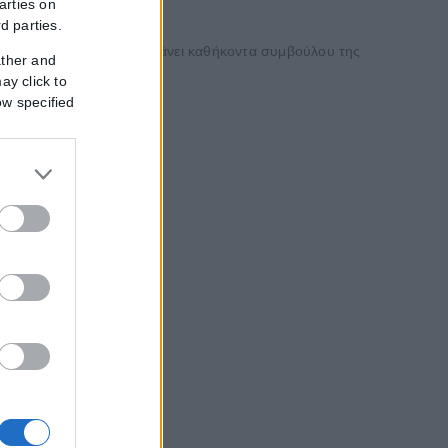
arties on
rd parties.
ράκη, ο οποίος αναλαμβάνει καθήκοντα συμβούλου της
ather and
ay click to
ow specified
κλογές αργούν...