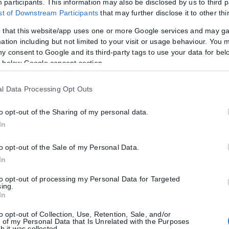
participants. This information may also be disclosed by us to third p
δόνος
ist of Downstream Participants
that may further disclose it to other thi
ουλου, πραγματοποιήθηκε σήμερα η ορκωμοσία του Στυλιανού Τζου
 that this website/app uses one or more Google services and may g
ation including but not limited to your visit or usage behaviour. You m
ny consent to Google and its third-party tags to use your data for bel
 below Google consent section.
l Data Processing Opt Outs
λευρό του Δ.Ασλανίδη
to opt-out of the Sharing of my personal data.
μαρχος Παύλου Μελά, Δημήτρης Ασλανίδης. Τι κι αν οι δημοτικές ε
In
to opt-out of the Sale of my Personal Data.
In
to opt-out of processing my Personal Data for Targeted
sing.
In
to opt-out of Collection, Use, Retention, Sale, and/or
 of my Personal Data that Is Unrelated with the Purposes
h it was collected.