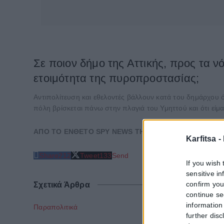
Σε ποιον δήμο της Αττικής, προς τα νό
ετοιμότητα της πυροπροστασίας;
Αντιπολίτευση και εθελοντές βάλλουν κατά του δημάρχου ό
πόλη βρίσκεται πάνω στην πλαγιά του Υμηττού και ότι είμ
ΑΠΟ ΤΟ ΕΝΘΕΤΟ SPY NEWS TΗΣ ΕΦΗΜΕΡΙΔΑΣ
ΠΑΡΑΣ
Karfitsa -
Share
212
Tweet
133
Send
If you wish 
sensitive i
confirm you
Σχετικά Άρθρα
continue se
information 
Παραπολιτικά
further disc