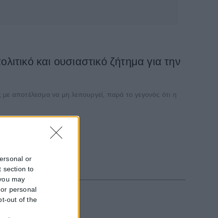
ολιτικό και ουσιαστικό ζήτημα για την
με αποτέλεσμα να μη λειτουργεί, παρά το γεγονός ότι η
personal or
 section to
 you may
 or personal
pt-out of the
f