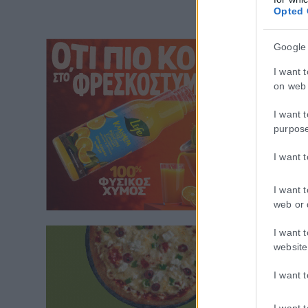
Opted 
Google
I want 
on web 
I want 
purpos
I want 
I want 
web or 
I want 
website
I want 
I want 