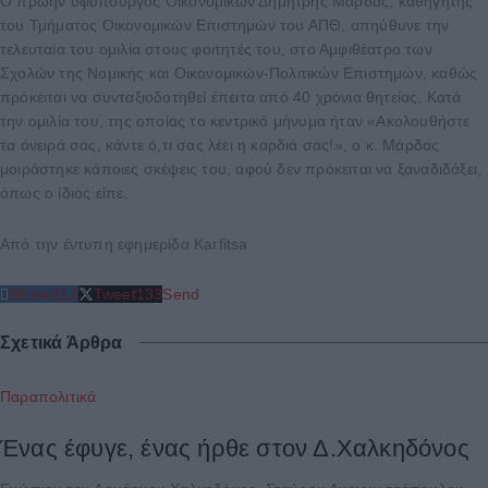
Ο πρωην υφυπουργός Οικονομικών Δημήτρης Μάρδας, καθηγητής
του Τμήματος Οικονομικών Επιστημών του ΑΠΘ, απηύθυνε την
τελευταία του ομιλία στους φοιτητές του, στο Αμφιθέατρο των
Σχολών της Νομικής και Οικονομικών-Πολιτικών Επιστημών, καθώς
πρόκειται να συνταξιοδοτηθεί έπειτα από 40 χρόνια θητείας. Κατά
την ομιλία του, της οποίας το κεντρικό μήνυμα ήταν «Ακολουθήστε
τα όνειρά σας, κάντε ό,τι σας λέει η καρδιά σας!», ο κ. Μάρδας
μοιράστηκε κάποιες σκέψεις του, αφού δεν πρόκειται να ξαναδιδάξει,
όπως ο ίδιος είπε.
Από την έντυπη εφημερίδα Karfitsa
Share
212
Tweet
133
Send
Σχετικά Άρθρα
Παραπολιτικά
Ένας έφυγε, ένας ήρθε στον Δ.Χαλκηδόνος