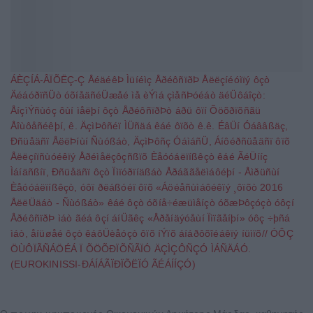
ÁÈÇÍÁ-ÂÏÕËÇ-Ç ÅéäéêÞ Ìüíéìç ÅðéôñïðÞ Åëëçíéóìïý ôçò
ÄéáóðïñÜò óõíåäñéÜæåé ìå èÝìá çìåñÞóéáò äéÜôáîçò:
ÅíçìÝñùóç ôùí ìåëþí ôçò ÅðéôñïðÞò áðü ôïí Õöõðïõñãü
Åîùôåñéêþí, ê. ÄçìÞôñéï ÌÜñäá êáé ôïõò ê.ê. ÉâÜí Óáââßäç,
Ðñüåäñï ÅëëÞíùí Ñùóßáò, ÄçìÞôñç ÓáìáñÜ, Áíôéðñüåäñï ôïõ
Åëëçíïñùóéêïý Åðéìåëçôçñßïõ Èåóóáëïíßêçò êáé ÃéÜííç
Ìáíäñßíï, Ðñüåäñï ôçò Ïìïóðïíäßáò Åðáããåëìáôéþí - Åìðüñùí
Èåóóáëïíßêçò, óôï ðëáßóéï ôïõ «Áöéåñùìáôéêïý ¸ôïõò 2016
ÅëëÜäáò - Ñùóßáò» êáé ôçò óõíå÷éæüìåíçò óõæÞôçóçò óôçí
ÅðéôñïðÞ ìáò ãéá ôçí áíÜãêç «Åðåíäýóåùí Ïìïãåíþí» óôç ÷þñá
ìáò, åíüøåé ôçò êáôÜèåóçò ôïõ íÝïõ áíáðôõîéáêïý íüìïõ// ÓÔÇ
ÖÙÔÏÃÑÁÖÉÁ Ï ÕÖÕÐÏÕÑÃÏÓ ÄÇÌÇÔÑÇÓ ÌÁÑÄÁÓ.
(EUROKINISSI-ÐÁÍÁÃÏÐÏÕËÏÓ ÃÉÁÍÍÇÓ)