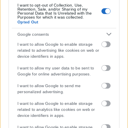
I want to opt-out of Collection, Use,
Retention, Sale, and/or Sharing of my
Personal Data that Is Unrelated with the
Purposes for which it was collected.
Opted Out
Google consents
I want to allow Google to enable storage
related to advertising like cookies on web or
device identifiers in apps.
I want to allow my user data to be sent to
Google for online advertising purposes.
Η εταιρεία με την επωνυμία “POLITICAL MEDIA GROUP A.E.” και κατ’
επέκταση η ιστοσελίδα που κατέχει αυτή “www.karfitsa.gr”
I want to allow Google to send me
συμμορφώνονται με τη Σύσταση (ΕΕ) 2018/334 της Επιτροπής της
personalized advertising.
1ης Μαρτίου 2018 σχετικά με τα μέτρα για την αποτελεσματική
αντιμετώπιση του παράνομου περιεχομένου στο διαδίκτυο (L 63).
I want to allow Google to enable storage
related to analytics like cookies on web or
device identifiers in apps.
I want to allow Google to enable storage
Μοναδικός αριθμός Μ.Η.Τ. 262048