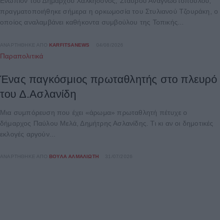
Ενώπιον του Δημάρχου Χαλκηδόνος, Σταύρου Αναγνωστόπουλου,
πραγματοποιήθηκε σήμερα η ορκωμοσία του Στυλιανού Τζουράκη, ο
οποίος αναλαμβάνει καθήκοντα συμβούλου της Τοπικής...
ΑΝΑΡΤΉΘΗΚΕ ΑΠΌ
KARFITSANEWS
04/08/2026
Παραπολιτικά
Ένας παγκόσμιος πρωταθλητής στο πλευρό
του Δ.Ασλανίδη
Μια συμπόρευση που έχει «άρωμα» πρωταθλητή πέτυχε ο
δήμαρχος Παύλου Μελά, Δημήτρης Ασλανίδης. Τι κι αν οι δημοτικές
εκλογές αργούν...
ΑΝΑΡΤΉΘΗΚΕ ΑΠΌ
ΒΟΎΛΑ ΑΛΜΑΛΙΏΤΗ
31/07/2026