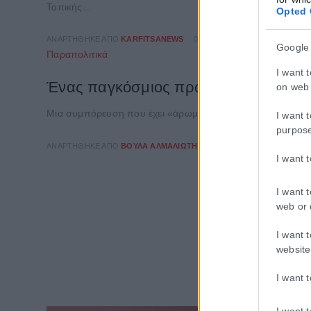
Τοπικής...
Opted 
ΑΝΑΡΤΉΘΗΚΕ ΑΠΌ
KARFITSANEWS
04/08/2026
Google
Παραπολιτικά
I want 
Ένας παγκόσμιος πρωταθλητής στο π
on web 
Μια συμπόρευση που έχει «άρωμα» πρωταθλητή πέτυχε ο δή
I want 
purpos
ΑΝΑΡΤΉΘΗΚΕ ΑΠΌ
ΒΟΎΛΑ ΑΛΜΑΛΙΏΤΗ
31/07/2026
I want 
I want 
web or 
I want 
website
I want 
I want 