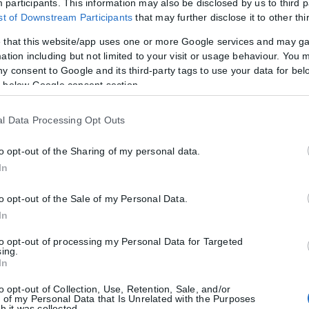
participants. This information may also be disclosed by us to third p
ist of Downstream Participants
that may further disclose it to other thi
 that this website/app uses one or more Google services and may g
υ Καλαμαριάς ξανατραγούδησαν ρυθμικά «το πάθημα να γίνει μάθημα, 
ation including but not limited to your visit or usage behaviour. You m
. Αυγενάκη για την παρουσία του στο σχολείο τους.
ny consent to Google and its third-party tags to use your data for bel
 below Google consent section.
εδρο της Διοίκησης των Εθνικών Αθλητικών Κέντρων Θεσσαλονίκης, 
ια στην οπαδική βία, για τα τόσο σημαντικά ερεθίσματα που δίνουν σ
l Data Processing Opt Outs
to opt-out of the Sharing of my personal data.
In
to opt-out of the Sale of my Personal Data.
In
to opt-out of processing my Personal Data for Targeted
sing.
In
δόνος
to opt-out of Collection, Use, Retention, Sale, and/or
 of my Personal Data that Is Unrelated with the Purposes
ουλου, πραγματοποιήθηκε σήμερα η ορκωμοσία του Στυλιανού Τζου
h it was collected.