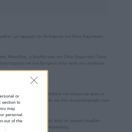
 ομάδα», με αφορμή την δολοφονία του Άλκη Καμπανού,
ας Μαυρίδης, η Διευθύντρια του 18ου Δημοτικού Γιώτα
ν προετοιμάσει και ένα δρώμενο στην αυλή του σχολείου
ίς, έχετε τη δύναμη να αλλάξετε τον κόσμο και εμείς οι
personal or
ητισμό, όσο και στο σχολείο και στις συναναστροφές τους
 section to
 you may
 or personal
ρα, που συγκλονίστηκε από αυτό το τραγικό συμβάν.
pt-out of the
f
μανε, μεταξύ άλλων, ο κ. Αυγενάκης.