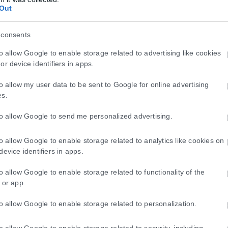
Out
 consents
to allow Google to enable storage related to advertising like cookies
λευρό του Δ.Ασλανίδη
or device identifiers in apps.
μαρχος Παύλου Μελά, Δημήτρης Ασλανίδης. Τι κι αν οι δημοτικές ε
to allow my user data to be sent to Google for online advertising
es.
to allow Google to send me personalized advertising.
to allow Google to enable storage related to analytics like cookies on
device identifiers in apps.
to allow Google to enable storage related to functionality of the
 or app.
to allow Google to enable storage related to personalization.
to allow Google to enable storage related to security, including