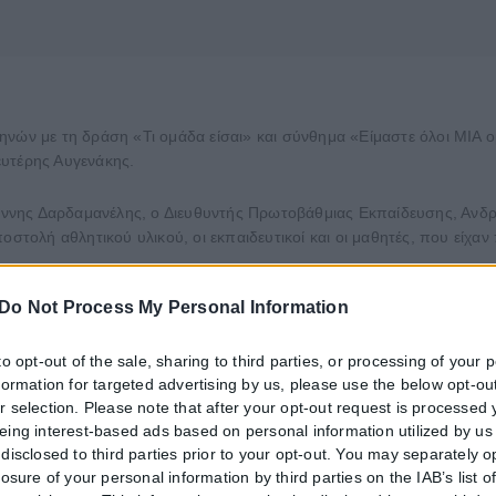
ηνών με τη δράση «Τι ομάδα είσαι» και σύνθημα «Είμαστε όλοι ΜΙΑ
ευτέρης Αυγενάκης.
νης Δαρδαμανέλης, ο Διευθυντής Πρωτοβάθμιας Εκπαίδευσης, Ανδρέ
οστολή αθλητικού υλικού, οι εκπαιδευτικοί και οι μαθητές, που είχα
Do Not Process My Personal Information
ια στην οπαδική βία, τονίζοντας στα παιδιά ότι «το μέλλον είστε εσε
to opt-out of the sale, sharing to third parties, or processing of your 
τι έκαναν πράξη το μήνυμα «είμαστε όλοι μία ομάδα», τόσο στον αθλ
nformation for targeted advertising by us, please use the below opt-out
r selection. Please note that after your opt-out request is processed
eing interest-based ads based on personal information utilized by us
υμα, παροτρύνατε και παραδειγματίσατε πάρα πολλούς σε όλη τη χώ
disclosed to third parties prior to your opt-out. You may separately o
losure of your personal information by third parties on the IAB’s list o
μέρας, είμαστε όλοι μαζί, αγκαλιασμένοι, να αγαπούμε τη ζωή» επισή