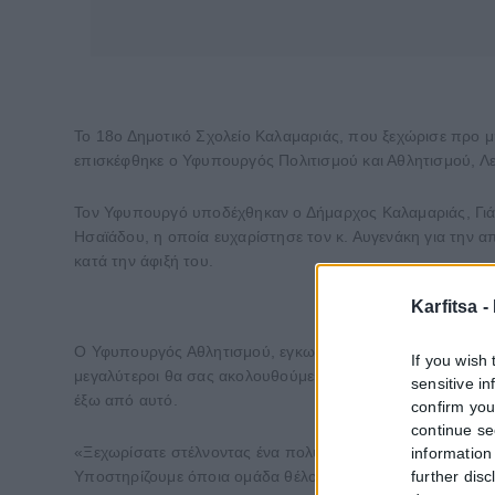
Το 18ο Δημοτικό Σχολείο Καλαμαριάς, που ξεχώρισε προ μ
επισκέφθηκε ο Υφυπουργός Πολιτισμού και Αθλητισμού, Λ
Τον Υφυπουργό υποδέχθηκαν ο Δήμαρχος Καλαμαριάς, Γιάν
Ησαϊάδου, η οποία ευχαρίστησε τον κ. Αυγενάκη για την απ
κατά την άφιξή του.
Karfitsa -
Ο Υφυπουργός Αθλητισμού, εγκωμίασε τις δράσεις τους ενάντ
If you wish 
μεγαλύτεροι θα σας ακολουθούμε», επαινώντας τα για το ό
sensitive i
έξω από αυτό.
confirm you
continue se
«Ξεχωρίσατε στέλνοντας ένα πολύ καθαρό και δυνατό μήν
information 
further disc
Υποστηρίζουμε όποια ομάδα θέλουμε, αλλά στο τέλος της η