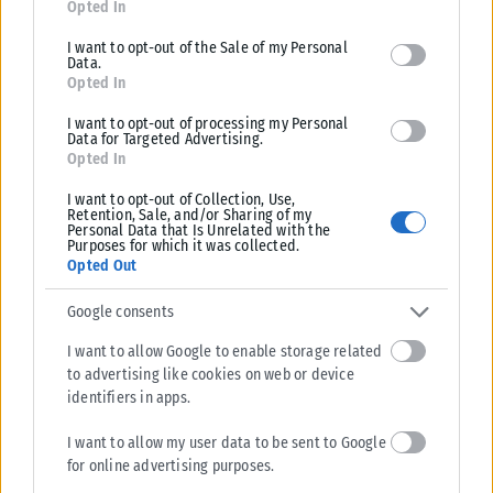
Opted In
Μια συμπόρευση που έχει «άρωμα» πρωταθλητή πέτυχε ο δήμαρχος
Παύλου Μελά, Δημήτρης Ασλανίδης. Τι κι αν οι δημοτικές εκλογές
I want to opt-out of the Sale of my Personal
αργούν...
Data.
Opted In
ΑΝΑΡΤΉΘΗΚΕ ΑΠΌ
ΒΟΎΛΑ ΑΛΜΑΛΙΏΤΗ
31/07/2026
I want to opt-out of processing my Personal
Data for Targeted Advertising.
Opted In
I want to opt-out of Collection, Use,
Retention, Sale, and/or Sharing of my
Personal Data that Is Unrelated with the
Purposes for which it was collected.
Opted Out
Google consents
I want to allow Google to enable storage related
to advertising like cookies on web or device
identifiers in apps.
I want to allow my user data to be sent to Google
for online advertising purposes.