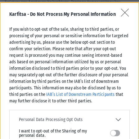
Ενώπιον του Δημάρχου Χαλκηδόνος, Σταύρου Αναγνωστόπουλου,
πραγματοποιήθηκε σήμερα η ορκωμοσία του Στυλιανού Τζουράκη, ο
Karfitsa -
Do Not Process My Personal Information
οποίος αναλαμβάνει καθήκοντα συμβούλου της Τοπικής...
ΑΝΑΡΤΉΘΗΚΕ ΑΠΌ
KARFITSANEWS
04/08/2026
If you wish to opt-out of the sale, sharing to third parties, or
processing of your personal or sensitive information for targeted
advertising by us, please use the below opt-out section to
confirm your selection. Please note that after your opt-out
request is processed you may continue seeing interest-based
ads based on personal information utilized by us or personal
information disclosed to third parties prior to your opt-out. You
may separately opt-out of the further disclosure of your personal
information by third parties on the IAB’s list of downstream
participants. This information may also be disclosed by us to
third parties on the
IAB’s List of Downstream Participants
that
may further disclose it to other third parties.
Please note that this website/app uses one or more Google
services and may gather and store information including but not
Personal Data Processing Opt Outs
ΠΑΡΑΠΟΛΙΤΙΚΆ
limited to your visit or usage behaviour. You may click to grant or
I want to opt-out of the Sharing of my
deny consent to Google and its third-party tags to use your data
Ένας παγκόσμιος πρωταθλητής στο πλευρό του Δ.Ασλανίδη
personal data.
for below specified purposes in below Google consent section.