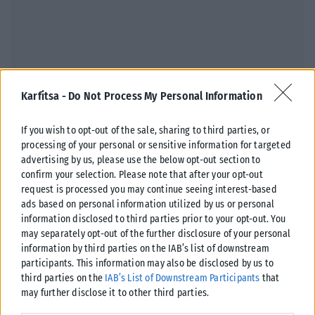
ΠΑΡΑΠΟΛΙΤΙΚΆ
Karfitsa -
Do Not Process My Personal Information
Ένας έφυγε, ένας ήρθε στον Δ.Χαλκηδόνος
If you wish to opt-out of the sale, sharing to third parties, or
Ενώπιον του Δημάρχου Χαλκηδόνος, Σταύρου Αναγνωστόπουλου,
processing of your personal or sensitive information for targeted
πραγματοποιήθηκε σήμερα η ορκωμοσία του Στυλιανού Τζουράκη, ο
advertising by us, please use the below opt-out section to
οποίος αναλαμβάνει καθήκοντα συμβούλου της Τοπικής...
confirm your selection. Please note that after your opt-out
request is processed you may continue seeing interest-based
ΑΝΑΡΤΉΘΗΚΕ ΑΠΌ
KARFITSANEWS
04/08/2026
ads based on personal information utilized by us or personal
information disclosed to third parties prior to your opt-out. You
may separately opt-out of the further disclosure of your personal
information by third parties on the IAB’s list of downstream
participants. This information may also be disclosed by us to
third parties on the
IAB’s List of Downstream Participants
that
may further disclose it to other third parties.