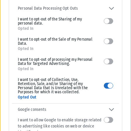
Please note that this website/app uses one or more Google
services and may gather and store information including but not
Personal Data Processing Opt Outs
limited to your visit or usage behaviour. You may click to grant or
I want to opt-out of the Sharing of my
deny consent to Google and its third-party tags to use your data
personal data.
for below specified purposes in below Google consent section.
Opted In
ΠΑΡΑΠΟΛΙΤΙΚΆ
I want to opt-out of the Sale of my Personal
Data.
Opted In
Ένας παγκόσμιος πρωταθλητής στο πλευρό του Δ.Ασλανίδη
Μια συμπόρευση που έχει «άρωμα» πρωταθλητή πέτυχε ο δήμαρχος
I want to opt-out of processing my Personal
Data for Targeted Advertising.
Παύλου Μελά, Δημήτρης Ασλανίδης. Τι κι αν οι δημοτικές εκλογές
Opted In
αργούν...
I want to opt-out of Collection, Use,
ΑΝΑΡΤΉΘΗΚΕ ΑΠΌ
ΒΟΎΛΑ ΑΛΜΑΛΙΏΤΗ
31/07/2026
Retention, Sale, and/or Sharing of my
Personal Data that Is Unrelated with the
Purposes for which it was collected.
Opted Out
Google consents
I want to allow Google to enable storage related
to advertising like cookies on web or device