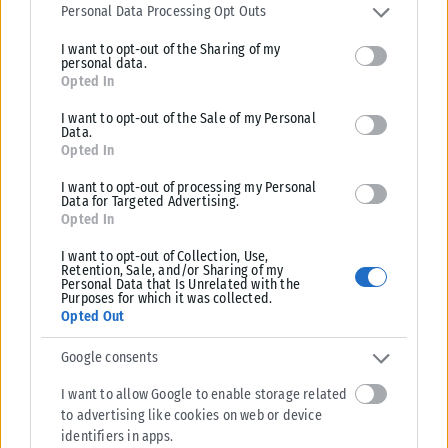
services and may gather and store information including but not
Personal Data Processing Opt Outs
limited to your visit or usage behaviour. You may click to grant or
I want to opt-out of the Sharing of my
deny consent to Google and its third-party tags to use your data
personal data.
for below specified purposes in below Google consent section.
Opted In
ΠΑΡΑΠΟΛΙΤΙΚΆ
I want to opt-out of the Sale of my Personal
Data.
Ένας παγκόσμιος πρωταθλητής στο πλευρό του Δ.Ασλανίδη
Opted In
Μια συμπόρευση που έχει «άρωμα» πρωταθλητή πέτυχε ο δήμαρχος
I want to opt-out of processing my Personal
Παύλου Μελά, Δημήτρης Ασλανίδης. Τι κι αν οι δημοτικές εκλογές
Data for Targeted Advertising.
αργούν...
Opted In
ΑΝΑΡΤΉΘΗΚΕ ΑΠΌ
ΒΟΎΛΑ ΑΛΜΑΛΙΏΤΗ
31/07/2026
I want to opt-out of Collection, Use,
Retention, Sale, and/or Sharing of my
Personal Data that Is Unrelated with the
Purposes for which it was collected.
Opted Out
Google consents
I want to allow Google to enable storage related
to advertising like cookies on web or device
identifiers in apps.