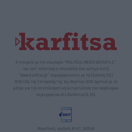
Η εταιρεία με την επωνυμία “POLITICAL MEDIA GROUP A.E.”
και κατ’ επέκταση η ιστοσελίδα που κατέχει αυτή
“www.karfitsa.gr” συμμορφώνονται με τη Σύσταση (ΕΕ)
2018/334 της Επιτροπής της 1ης Μαρτίου 2018 σχετικά με τα
μέτρα για την αποτελεσματική αντιμετώπιση του παράνομου
περιεχομένου στο διαδίκτυο (L 63).
Μοναδικός αριθμός Μ.Η.Τ. 262048