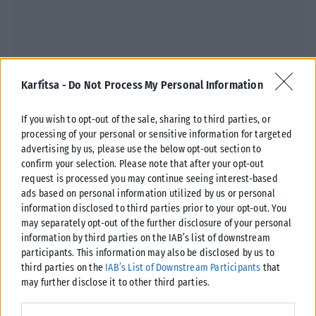
ΠΑΡΑΠΟΛΙΤΙΚΆ
Karfitsa -
Do Not Process My Personal Information
Ένας έφυγε, ένας ήρθε στον Δ.Χαλκηδόνος
Ενώπιον του Δημάρχου Χαλκηδόνος, Σταύρου Αναγνωστόπουλου,
If you wish to opt-out of the sale, sharing to third parties, or
πραγματοποιήθηκε σήμερα η ορκωμοσία του Στυλιανού Τζουράκη, ο
processing of your personal or sensitive information for targeted
οποίος αναλαμβάνει καθήκοντα συμβούλου της Τοπικής...
advertising by us, please use the below opt-out section to
confirm your selection. Please note that after your opt-out
ΑΝΑΡΤΉΘΗΚΕ ΑΠΌ
KARFITSANEWS
04/08/2026
request is processed you may continue seeing interest-based
ads based on personal information utilized by us or personal
information disclosed to third parties prior to your opt-out. You
may separately opt-out of the further disclosure of your personal
information by third parties on the IAB’s list of downstream
participants. This information may also be disclosed by us to
third parties on the
IAB’s List of Downstream Participants
that
may further disclose it to other third parties.
Please note that this website/app uses one or more Google