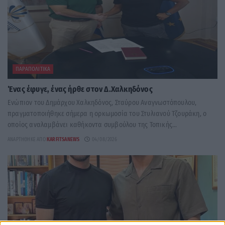
ΠΑΡΑΠΟΛΙΤΙΚΆ
Ένας έφυγε, ένας ήρθε στον Δ.Χαλκηδόνος
Ενώπιον του Δημάρχου Χαλκηδόνος, Σταύρου Αναγνωστόπουλου,
πραγματοποιήθηκε σήμερα η ορκωμοσία του Στυλιανού Τζουράκη, ο
οποίος αναλαμβάνει καθήκοντα συμβούλου της Τοπικής...
ΑΝΑΡΤΉΘΗΚΕ ΑΠΌ
KARFITSANEWS
04/08/2026