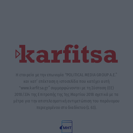
Η εταιρεία με την επωνυμία “POLITICAL MEDIA GROUP A.E.”
και κατ’ επέκταση η ιστοσελίδα που κατέχει αυτή
“www.karfitsa.gr” συμμορφώνονται με τη Σύσταση (ΕΕ)
2018/334 της Επιτροπής της 1ης Μαρτίου 2018 σχετικά με τα
μέτρα για την αποτελεσματική αντιμετώπιση του παράνομου
περιεχομένου στο διαδίκτυο (L 63).