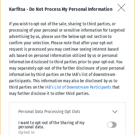
Karfitsa -
Do Not Process My Personal Information
If you wish to opt-out of the sale, sharing to third parties, or
processing of your personal or sensitive information for targeted
advertising by us, please use the below opt-out section to
ΠΑΡΑΠΟΛΙΤΙΚΆ
confirm your selection. Please note that after your opt-out
request is processed you may continue seeing interest-based
Ένας παγκόσμιος πρωταθλητής στο πλευρό του Δ.Ασλανίδη
ads based on personal information utilized by us or personal
information disclosed to third parties prior to your opt-out. You
Μια συμπόρευση που έχει «άρωμα» πρωταθλητή πέτυχε ο δήμαρχος
may separately opt-out of the further disclosure of your personal
Παύλου Μελά, Δημήτρης Ασλανίδης. Τι κι αν οι δημοτικές εκλογές
information by third parties on the IAB’s list of downstream
αργούν...
participants. This information may also be disclosed by us to
ΑΝΑΡΤΉΘΗΚΕ ΑΠΌ
ΒΟΎΛΑ ΑΛΜΑΛΙΏΤΗ
31/07/2026
third parties on the
IAB’s List of Downstream Participants
that
may further disclose it to other third parties.
Please note that this website/app uses one or more Google
services and may gather and store information including but not
Personal Data Processing Opt Outs
limited to your visit or usage behaviour. You may click to grant or
I want to opt-out of the Sharing of my
deny consent to Google and its third-party tags to use your data
personal data.
for below specified purposes in below Google consent section.
Opted In