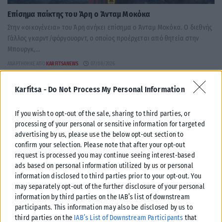
Επίσημα παίκτης του Άρη ο Άνταμ Μοκόκα
Στην «οικογένεια» του Άρη ανήκει επίσημα ο Άνταμ Μοκόκα. Ο διεθνής
Γάλλος γκαρντ/φόργουορντ, ο οποίος προέρχεται από θητεία στην
Μπουργκ,...
ΑΝΑΡΤΉΘΗΚΕ ΑΠΌ
KARFITSANEWS
07/08/2026
Karfitsa -
Do Not Process My Personal Information
If you wish to opt-out of the sale, sharing to third parties, or
processing of your personal or sensitive information for targeted
advertising by us, please use the below opt-out section to
confirm your selection. Please note that after your opt-out
request is processed you may continue seeing interest-based
ads based on personal information utilized by us or personal
information disclosed to third parties prior to your opt-out. You
may separately opt-out of the further disclosure of your personal
information by third parties on the IAB’s list of downstream
participants. This information may also be disclosed by us to
third parties on the
IAB’s List of Downstream Participants
that
ΠΟΛΙΤΙΚΉ