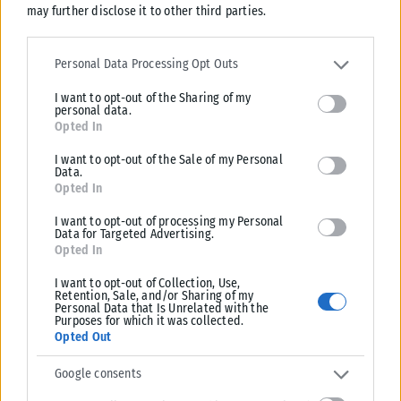
may further disclose it to other third parties.
ΣΥΡΙΖΑ-ΠΣ: Η ενεργειακή ρήτρα δεν σημαίνει χαμηλότερους
Please note that this website/app uses one or more Google
λογαριασμούς, ούτε σβήνει 7 χρόνια ενεργειακής ακρίβειας
services and may gather and store information including but not
Personal Data Processing Opt Outs
Κριτική στην κυβέρνηση για την ενεργειακή πολιτική και τις υψηλές
limited to your visit or usage behaviour. You may click to grant or
τιμές ρεύματος και καυσίμων ασκεί ο ΣΥΡΙΖΑ-ΠΣ, με αφορμή τη...
I want to opt-out of the Sharing of my
deny consent to Google and its third-party tags to use your data
personal data.
for below specified purposes in below Google consent section.
ΑΝΑΡΤΉΘΗΚΕ ΑΠΌ
KARFITSANEWS
07/08/2026
Opted In
I want to opt-out of the Sale of my Personal
Data.
Opted In
I want to opt-out of processing my Personal
Data for Targeted Advertising.
Opted In
I want to opt-out of Collection, Use,
Retention, Sale, and/or Sharing of my
Personal Data that Is Unrelated with the
Purposes for which it was collected.
Opted Out
Google consents