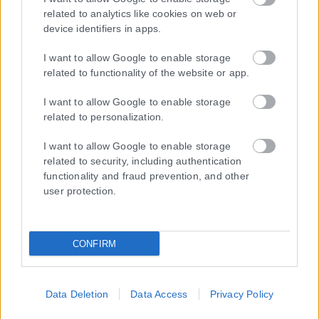
επέκταση η ιστοσελίδα που κατέχει αυτή “www.karfitsa.gr”
related to analytics like cookies on web or
συμμορφώνονται με τη Σύσταση (ΕΕ) 2018/334 της Επιτροπής της
device identifiers in apps.
1ης Μαρτίου 2018 σχετικά με τα μέτρα για την αποτελεσματική
αντιμετώπιση του παράνομου περιεχομένου στο διαδίκτυο (L 63).
I want to allow Google to enable storage
related to functionality of the website or app.
I want to allow Google to enable storage
related to personalization.
Μοναδικός αριθμός Μ.Η.Τ. 262048
I want to allow Google to enable storage
ΤΑ ΠΡΩΤΟΣΕΛΙΔΑ ΣΗΜΕΡΑ
related to security, including authentication
functionality and fraud prevention, and other
user protection.
CONFIRM
Data Deletion
Data Access
Privacy Policy