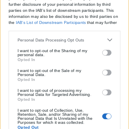
further disclosure of your personal information by third
parties on the IAB’s list of downstream participants. This
information may also be disclosed by us to third parties on
the
IAB’s List of Downstream Participants
that may further
disclose it to other third parties.
Please note that this website/app uses one or more Google
Personal Data Processing Opt Outs
services and may gather and store information including
but not limited to your visit or usage behaviour. You may
I want to opt-out of the Sharing of my
personal data.
click to grant or deny consent to Google and its third-party
Opted In
tags to use your data for below specified purposes in below
Google consent section.
I want to opt-out of the Sale of my
Personal Data.
Opted In
I want to opt-out of processing my
Personal Data for Targeted Advertising.
Opted In
I want to opt-out of Collection, Use,
Retention, Sale, and/or Sharing of my
Personal Data that Is Unrelated with the
Purposes for which it was collected.
Opted Out