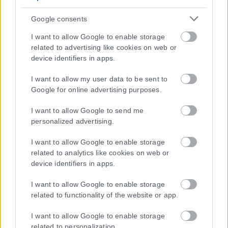
Google consents
I want to allow Google to enable storage
related to advertising like cookies on web or
Η εταιρεία με την επωνυμία “POLITICAL MEDIA GROUP A.E.” και κατ’
device identifiers in apps.
επέκταση η ιστοσελίδα που κατέχει αυτή “www.karfitsa.gr”
συμμορφώνονται με τη Σύσταση (ΕΕ) 2018/334 της Επιτροπής της
I want to allow my user data to be sent to
1ης Μαρτίου 2018 σχετικά με τα μέτρα για την αποτελεσματική
Google for online advertising purposes.
αντιμετώπιση του παράνομου περιεχομένου στο διαδίκτυο (L 63).
I want to allow Google to send me
personalized advertising.
I want to allow Google to enable storage
Μοναδικός αριθμός Μ.Η.Τ. 262048
related to analytics like cookies on web or
device identifiers in apps.
ΤΑ ΠΡΩΤΟΣΕΛΙΔΑ ΣΗΜΕΡΑ
I want to allow Google to enable storage
related to functionality of the website or app.
I want to allow Google to enable storage
related to personalization.