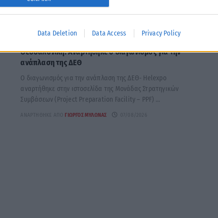
ΕΛΛΆΔΑ
Data Deletion
Data Access
Privacy Policy
α
Θεσσαλονίκη: Αναρτήθηκε o διαγωνισμός για την
ανάπλαση της ΔΕΘ
Ο διαγωνισμός για την ανάπλαση της ΔΕΘ- Helexpo
αναρτήθηκε στην ιστοσελίδα της Μονάδας Στρατηγικών
Συμβάσεων (Project Preparation Facility – PPF) ...
ΑΝΑΡΤΉΘΗΚΕ ΑΠΌ
ΓΙΏΡΓΟΣ ΜΥΛΩΝΆΣ
07/08/2026