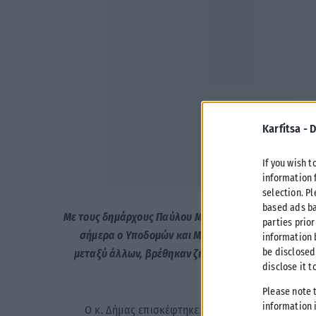
Karfitsa -
D
If you wish t
information 
selection. P
based ads ba
Με τους δημάρχους Παύλου Μελά, Δημήτρη Ασλανίδη κ
parties prior
σήμερα ο Υποδομών και Μεταφορών, Χρίστος Δήμας
information 
be disclosed
μεταξύ άλλων, βρέθηκαν ζητήματα σχολικής στέγης
disclose it t
Please note 
information i
Ο κ. Δήμας επισκέφτηκε αρχικά το δημαρχείο Παύλο