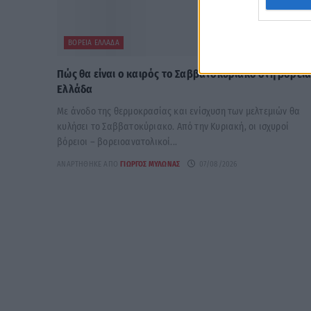
ΒΌΡΕΙΑ ΕΛΛΆΔΑ
Πώς θα είναι ο καιρός το Σαββατοκύριακο στη βόρει
Ελλάδα
Με άνοδο της θερμοκρασίας και ενίσχυση των μελτεμιών θα
κυλήσει το Σαββατοκύριακο. Από την Κυριακή, οι ισχυροί
βόρειοι – βορειοανατολικοί...
ΑΝΑΡΤΉΘΗΚΕ ΑΠΌ
ΓΙΏΡΓΟΣ ΜΥΛΩΝΆΣ
07/08/2026