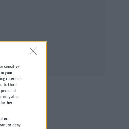
 or sensitive
irm your
ing interest-
d to third
r personal
on may also
further
 store
grant or deny