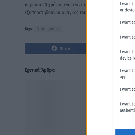
I want t
περίπου 20 χρόνια, ενώ έγινε συζήτηση και για την ε
or devic
εξυπηρετηθούν οι ανάγκες των κατοίκων και των εργα
I want t
Tags:
Χρίστος Δήμας
I want t
Share
I want t
device i
Σχετικά Άρθρα
I want t
app.
I want t
I want t
authenti