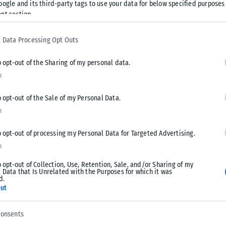
oogle and its third-party tags to use your data for below specified purposes
θα εξυπηρετεί και τμήμα των μαθητών του Ευόσμου, που
nt section.
α ο δήμαρχος υπογράμμισε την ανάγκη αντιπλημμυρικής
αι Ιεραποστόλου Κοσμά. «Αυτές οι τρεις περιοχές
 Data Processing Opt Outs
 σώσουν σπίτια, οικογένειες και περιουσίες. Οι μελέτες
 Μελά, ενώ για τη Νικόπολη επισήμανε προς τον κ. Δήμα
o opt-out of the Sharing of my personal data.
κατασκευή του Λυκείου είναι απαραίτητη.
n
o opt-out of the Sale of my Personal Data.
ρωθεί για την πορεία των τεσσάρων από τα δεκαεπτά
n
Παύλου Μελά, με τον κ. Ασλανίδη να του γνωστοποιεί πως θα
υς μαθητές για τη νέα σχολική χρονιά.
o opt-out of processing my Personal Data for Targeted Advertising.
n
ον Εύοσμο, εκεί όπου ο δήμαρχος κ. Αλεξανδρίδης τον
o opt-out of Collection, Use, Retention, Sale, and/or Sharing of my
ρχή αλλά κυρίως για τη σχολική στέγη. Όπως είπε στο ΑΠΕ –
 Data that Is Unrelated with the Purposes for which it was
d.
 Δημοτικό Σχολείο στην οδό Μακρυγιάννη, ενώ του έκανε
ut
τισμού άνωθεν του περιφερειακού, αλλά και για το στάδιο
 οι μελέτες. Ο κ. Αλεξανδρίδης έθεσε, επίσης, το θέμα της
consents
παραπάνω αθλητικό πάρκο που παρέμεινε ημιτελές για