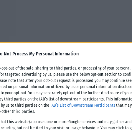
o Not Process My Personal Information
o opt-out of the sale, sharing to third parties, or processing of your personal
for targeted advertising by us, please use the below opt-out section to conf
lease note that after your opt-out request is processed you may continue see
sed on personal information utilized by us or personal information disclose
αι Κορδελιού – Ευόσμου, Λευτέρη Αλεξανδρίδη, συναντήθηκε
 to your opt-out. You may separately opt-out of the further disclosure of you
, με αφορμή την παρουσία του στην πόλη και στο επίκεντρο,
by third parties on the IAB’s list of downstream participants. This informati
 by us to third parties on the
IAB’s List of Downstream Participants
that may 
, αντιπλημμυρικά έργα, αναπλάσεις αλλά και η επέκταση του
o other third parties.
Μετρό προς τη δυτική Θεσσαλονίκη.
that this website/app uses one or more Google services and may gather and
ncluding but not limited to your visit or usage behaviour. You may click to 
υ Μελά με τον κ. Ασλανίδη να του μεταφέρει το αίτημα