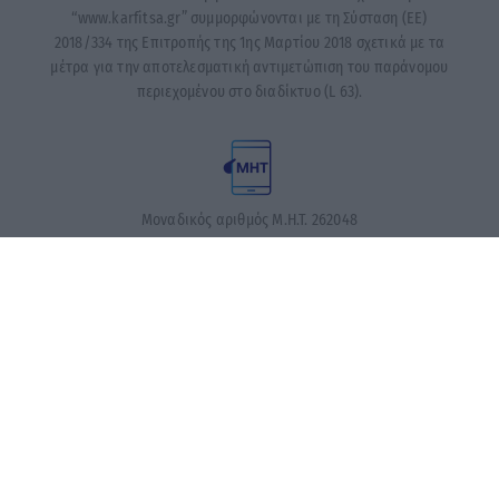
“www.karfitsa.gr” συμμορφώνονται με τη Σύσταση (ΕΕ)
2018/334 της Επιτροπής της 1ης Μαρτίου 2018 σχετικά με τα
μέτρα για την αποτελεσματική αντιμετώπιση του παράνομου
περιεχομένου στο διαδίκτυο (L 63).
Μοναδικός αριθμός Μ.Η.Τ. 262048
ΤΑ ΠΡΩΤΟΣΕΛΙΔΑ ΣΗΜΕΡΑ