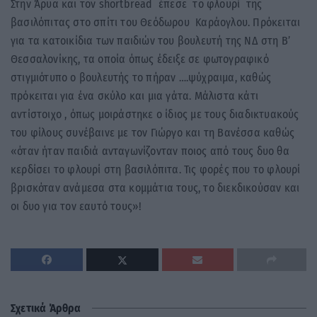
Στην Άρυα και τον shortbread έπεσε το φλουρί της
βασιλόπιτας στο σπίτι του Θεόδωρου Καράογλου. Πρόκειται
για τα κατοικίδια των παιδιών του βουλευτή της ΝΔ στη Β’
Θεσσαλονίκης, τα οποία όπως έδειξε σε φωτογραφικό
στιγμιότυπο ο βουλευτής το πήραν ….ψύχραιμα, καθώς
πρόκειται για ένα σκύλο και μια γάτα. Μάλιστα κάτι
αντίστοιχο , όπως μοιράστηκε ο ίδιος με τους διαδικτυακούς
του φίλους συνέβαινε με τον Γιώργο και τη Βανέσσα καθώς
«όταν ήταν παιδιά ανταγωνίζονταν ποιος από τους δυο θα
κερδίσει το φλουρί στη βασιλόπιτα. Τις φορές που το φλουρί
βρισκόταν ανάμεσα στα κομμάτια τους, το διεκδικούσαν και
οι δυο για τον εαυτό τους»!
Σχετικά Άρθρα