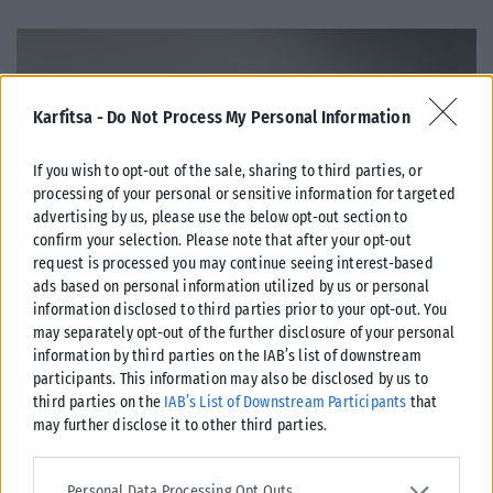
Karfitsa -
Do Not Process My Personal Information
If you wish to opt-out of the sale, sharing to third parties, or
processing of your personal or sensitive information for targeted
advertising by us, please use the below opt-out section to
confirm your selection. Please note that after your opt-out
request is processed you may continue seeing interest-based
ads based on personal information utilized by us or personal
information disclosed to third parties prior to your opt-out. You
may separately opt-out of the further disclosure of your personal
ΠΑΡΑΠΟΛΙΤΙΚΆ
information by third parties on the IAB’s list of downstream
participants. This information may also be disclosed by us to
Ένας έφυγε, ένας ήρθε στον Δ.Χαλκηδόνος
third parties on the
IAB’s List of Downstream Participants
that
Ενώπιον του Δημάρχου Χαλκηδόνος, Σταύρου Αναγνωστόπουλου,
may further disclose it to other third parties.
πραγματοποιήθηκε σήμερα η ορκωμοσία του Στυλιανού Τζουράκη, ο
οποίος αναλαμβάνει καθήκοντα συμβούλου της Τοπικής...
Please note that this website/app uses one or more Google
services and may gather and store information including but not
Personal Data Processing Opt Outs
ΑΝΑΡΤΉΘΗΚΕ ΑΠΌ
KARFITSANEWS
04/08/2026