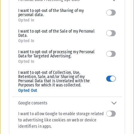
limited to your visit or usage behaviour. You may click to grant or
I want to opt-out of the Sharing of my
deny consent to Google and its third-party tags to use your data
personal data.
for below specified purposes in below Google consent section.
Opted In
I want to opt-out of the Sale of my Personal
Data.
Opted In
I want to opt-out of processing my Personal
Data for Targeted Advertising.
Opted In
I want to opt-out of Collection, Use,
Retention, Sale, and/or Sharing of my
Personal Data that Is Unrelated with the
Purposes for which it was collected.
Opted Out
ΠΑΡΑΠΟΛΙΤΙΚΆ
Google consents
Ένας παγκόσμιος πρωταθλητής στο πλευρό του Δ.Ασλανίδη
Μια συμπόρευση που έχει «άρωμα» πρωταθλητή πέτυχε ο δήμαρχος
I want to allow Google to enable storage related
Παύλου Μελά, Δημήτρης Ασλανίδης. Τι κι αν οι δημοτικές εκλογές
to advertising like cookies on web or device
αργούν...
identifiers in apps.