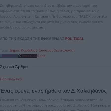
Ζητήθηκαν εξηγήσεις και ο ίδιος υπέβαλε την παραίτησή του,
δηλώνοντας ότι θα το έκανε ούτως ή άλλως για προσωπικούς
λόγους. Αναμένεται η Επιτροπή Πειθαρχικού του ΠΑΣΟΚ να στείλει
το όνομα του επιλαχόντα και μετά θα γίνουν νέες εκλογές για την
ανάδειξη του αντικαταστάτη.
ΑΠΟ ΤΗΝ ΕΚΔΟΣΗ ΤΗΣ ΕΦΗΜΕΡΙΔΑΣ
POLITICAL
Tags:
Δήμος Κορδελιού-Ευόσμου
Θεσσαλονίκη
Share
212
Tweet
133
Send
Σχετικά Άρθρα
Παραπολιτικά
Ένας έφυγε, ένας ήρθε στον Δ.Χαλκηδόνος
Ενώπιον του Δημάρχου Χαλκηδόνος, Σταύρου Αναγνωστόπουλου,
πραγματοποιήθηκε σήμερα η ορκωμοσία του Στυλιανού Τζουράκη, ο
οποίος αναλαμβάνει καθήκοντα συμβούλου της Τοπικής...