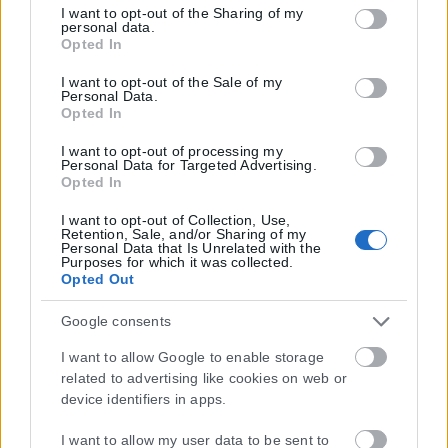
but not limited to your visit or usage behaviour. You may
I want to opt-out of the Sharing of my
personal data.
click to grant or deny consent to Google and its third-party
Opted In
tags to use your data for below specified purposes in below
Google consent section.
I want to opt-out of the Sale of my
Personal Data.
Opted In
I want to opt-out of processing my
Personal Data for Targeted Advertising.
Opted In
Η εταιρεία με την επωνυμία “POLITICAL MEDIA GROUP A.E.” και κατ’
I want to opt-out of Collection, Use,
Retention, Sale, and/or Sharing of my
επέκταση η ιστοσελίδα που κατέχει αυτή “www.karfitsa.gr”
Personal Data that Is Unrelated with the
Purposes for which it was collected.
συμμορφώνονται με τη Σύσταση (ΕΕ) 2018/334 της Επιτροπής της
Opted Out
1ης Μαρτίου 2018 σχετικά με τα μέτρα για την αποτελεσματική
αντιμετώπιση του παράνομου περιεχομένου στο διαδίκτυο (L 63).
Google consents
I want to allow Google to enable storage
related to advertising like cookies on web or
device identifiers in apps.
Μοναδικός αριθμός Μ.Η.Τ. 262048
I want to allow my user data to be sent to
ΤΑ ΠΡΩΤΟΣΕΛΙΔΑ ΣΗΜΕΡΑ