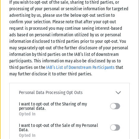
If you wish to opt-out of the sale, sharing to third parties, or
processing of your personal or sensitive information for targeted
advertising by us, please use the below opt-out section to
confirm your selection. Please note that after your opt-out
request is processed you may continue seeing interest-based
ads based on personal information utilized by us or personal
information disclosed to third parties prior to your opt-out. You
may separately opt-out of the further disclosure of your personal
information by third parties on the IAB’s list of downstream
participants. This information may also be disclosed by us to
third parties on the
IAB’s List of Downstream Participants
that
ΠΑΡΑΠΟΛΙΤΙΚΆ
may further disclose it to other third parties.
Ένας παγκόσμιος πρωταθλητής στο πλευρό του Δ.Ασλανίδη
Please note that this website/app uses one or more Google
Μια συμπόρευση που έχει «άρωμα» πρωταθλητή πέτυχε ο δήμαρχος
services and may gather and store information including but not
Personal Data Processing Opt Outs
Παύλου Μελά, Δημήτρης Ασλανίδης. Τι κι αν οι δημοτικές εκλογές
limited to your visit or usage behaviour. You may click to grant or
αργούν...
I want to opt-out of the Sharing of my
deny consent to Google and its third-party tags to use your data
personal data.
for below specified purposes in below Google consent section.
ΑΝΑΡΤΉΘΗΚΕ ΑΠΌ
ΒΟΎΛΑ ΑΛΜΑΛΙΏΤΗ
31/07/2026
Opted In
I want to opt-out of the Sale of my Personal
Data.
Opted In