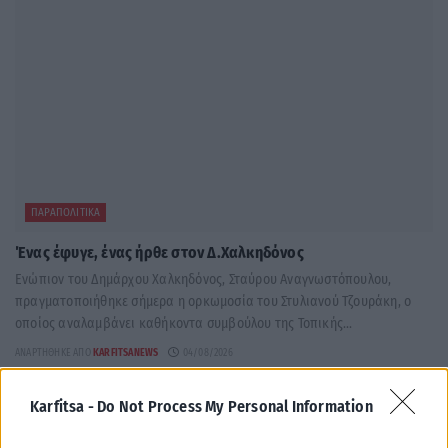
ΠΑΡΑΠΟΛΙΤΙΚΆ
Ένας έφυγε, ένας ήρθε στον Δ.Χαλκηδόνος
Ενώπιον του Δημάρχου Χαλκηδόνος, Σταύρου Αναγνωστόπουλου,
πραγματοποιήθηκε σήμερα η ορκωμοσία του Στυλιανού Τζουράκη, ο
οποίος αναλαμβάνει καθήκοντα συμβούλου της Τοπικής...
ΑΝΑΡΤΉΘΗΚΕ ΑΠΌ
KARFITSANEWS
04/08/2026
Karfitsa -
Do Not Process My Personal Information