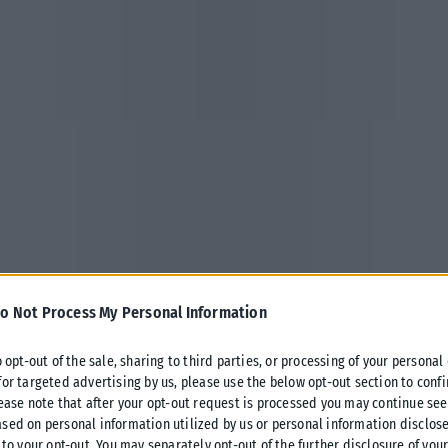
o Not Process My Personal Information
αι των αυξημένων ενοικίων, ο Δήμος Θεσσαλονίκης προωθεί
o opt-out of the sale, sharing to third parties, or processing of your personal
κής κατοικίας και τη στήριξη ευάλωτων πολιτών.
for targeted advertising by us, please use the below opt-out section to conf
lease note that after your opt-out request is processed you may continue see
sed on personal information utilized by us or personal information disclose
γελούδη, στο πλαίσιο ενός ευρύτερου σχεδιασμού που
 to your opt-out. You may separately opt-out of the further disclosure of you