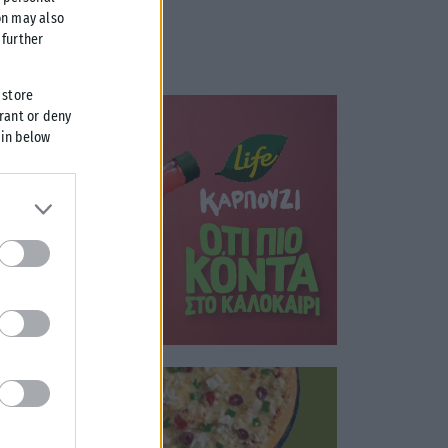
on may also
further
 store
grant or deny
 in below