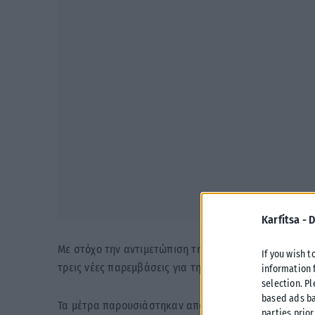
Karfitsa -
D
Με στόχο την αντιμετώπιση της στεγαστικής κρίσης κ
If you wish t
τρεις νέες παρεμβάσεις για την ενίσχυση της κοινωνι
information 
selection. P
based ads ba
Τα μέτρα παρουσιάστηκαν από τον δήμαρχο Στέλιο Αγ
parties prior