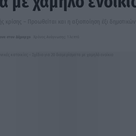
α με χαμηλό ενοίκι
ής κρίσης – Προωθείται και η αξιοποίηση έξι δημοτικών
ονα στον Δήμαρχο
Χρόνος Ανάγνωσης: 1 λεπτό