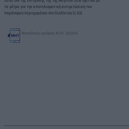
2018/334 της Επιτροπής της 1ης Μαρτίου 2018 σχετικά με
τα μέτρα για την αποτελεσματική αντιμετώπιση του
παράνομου περιεχομένου στο διαδίκτυο (L 63).
Μοναδικός αριθμός Μ.Η.Τ. 262048