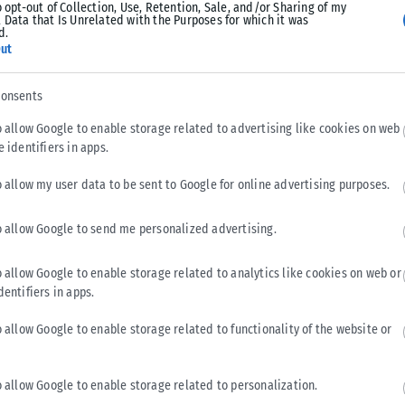
o opt-out of Collection, Use, Retention, Sale, and/or Sharing of my
 Data that Is Unrelated with the Purposes for which it was
d.
ut
ρώτες μελέτες αποκατάστασης του κτιρίου, ενώ παράλληλα
consents
 του έργου.
o allow Google to enable storage related to advertising like cookies on web
επεράσει τα 5 εκατ. ευρώ, με τη δημοτική αρχή να εξετάζει τη
e identifiers in apps.
ιοποιώντας προγράμματα που αφορούν ενεργειακές
o allow my user data to be sent to Google for online advertising purposes.
ωσης του έργου υπολογίζεται σε τουλάχιστον δύο χρόνια.
o allow Google to send me personalized advertising.
δα
o allow Google to enable storage related to analytics like cookies on web or
οιήσει ακόμη έξι δημοτικά οικόπεδα μέσω του συστήματος
dentifiers in apps.
κών κατοικιών που θα διατεθούν με προσιτό ενοίκιο,
o allow Google to enable storage related to functionality of the website or
ης στην πόλη.
o allow Google to enable storage related to personalization.