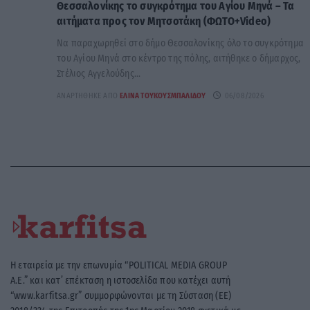
Θεσσαλονίκης το συγκρότημα του Αγίου Μηνά – Τα
αιτήματα προς τον Μητσοτάκη (ΦΩΤΟ+Video)
Να παραχωρηθεί στο δήμο Θεσσαλονίκης όλο το συγκρότημα
του Αγίου Μηνά στο κέντρο της πόλης, αιτήθηκε ο δήμαρχος,
Στέλιος Αγγελούδης...
ΑΝΑΡΤΉΘΗΚΕ ΑΠΌ
ΕΛΊΝΑ ΤΟΥΚΟΥΣΜΠΑΛΊΔΟΥ
06/08/2026
Η εταιρεία με την επωνυμία “POLITICAL MEDIA GROUP
A.E.” και κατ’ επέκταση η ιστοσελίδα που κατέχει αυτή
“www.karfitsa.gr” συμμορφώνονται με τη Σύσταση (ΕΕ)