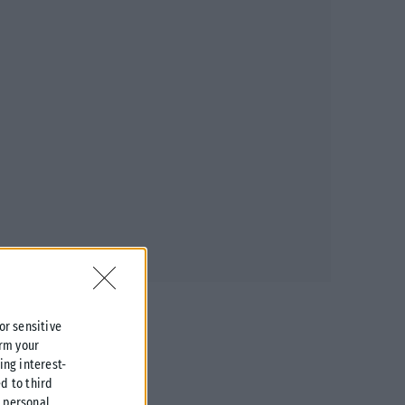
 or sensitive
irm your
ing interest-
d to third
r personal