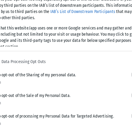
τώπιση του δημογραφικού προβλήματος. Παράλληλα, το
by third parties on the IAB’s list of downstream participants. This informati
ιδική συνεδρίαση του Δημοτικού Συμβουλίου με αποκλειστικό
 by us to third parties on the
IAB’s List of Downstream Participants
that may 
o other third parties.
that this website/app uses one or more Google services and may gather and
ncluding but not limited to your visit or usage behaviour. You may click to 
νωνικές κατοικίες
oogle and its third-party tags to use your data for below specified purposes
nt section.
ση του πρώην 16ου Δημοτικού Σχολείου, στην οδό Μητσάκη 1,
αφορά της σχολικής μονάδας σε νέο κτίριο.
 Data Processing Opt Outs
ήρη ανακατασκευή του ακινήτου και τη μετατροπή του σε
o opt-out of the Sharing of my personal data.
ο, συνολικής επιφάνειας περίπου 2.100 τετραγωνικών μέτρων,
n
διαμερίσματα, τα οποία θα διατεθούν σε ευάλωτα νοικοκυριά
o opt-out of the Sale of my Personal Data.
n
Μιχάλης Σκούτας, το πρώτο βήμα είναι η αλλαγή χρήσης του
o opt-out of processing my Personal Data for Targeted Advertising.
ς σχολείο, αφού δεν πληροί τις προβλεπόμενες προδιαγραφές
n