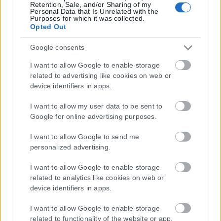
Retention, Sale, and/or Sharing of my
Personal Data that Is Unrelated with the
Purposes for which it was collected.
Opted Out
Google consents
I want to allow Google to enable storage
related to advertising like cookies on web or
device identifiers in apps.
I want to allow my user data to be sent to
Η εταιρεία με την επωνυμία “POLITICAL MEDIA GROUP A.E.” και κατ’
Google for online advertising purposes.
επέκταση η ιστοσελίδα που κατέχει αυτή “www.karfitsa.gr”
συμμορφώνονται με τη Σύσταση (ΕΕ) 2018/334 της Επιτροπής της
I want to allow Google to send me
1ης Μαρτίου 2018 σχετικά με τα μέτρα για την αποτελεσματική
personalized advertising.
αντιμετώπιση του παράνομου περιεχομένου στο διαδίκτυο (L 63).
I want to allow Google to enable storage
related to analytics like cookies on web or
device identifiers in apps.
Μοναδικός αριθμός Μ.Η.Τ. 262048
I want to allow Google to enable storage
related to functionality of the website or app.
ΤΑ ΠΡΩΤΟΣΕΛΙΔΑ ΣΗΜΕΡΑ