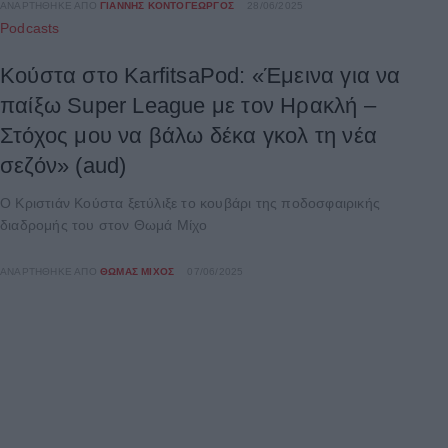
ΑΝΑΡΤΉΘΗΚΕ ΑΠΌ
ΓΙΆΝΝΗΣ ΚΟΝΤΟΓΕΏΡΓΟΣ
28/06/2025
Podcasts
Κούστα στο KarfitsaPod: «Έμεινα για να
παίξω Super League με τον Ηρακλή –
Στόχος μου να βάλω δέκα γκολ τη νέα
σεζόν» (aud)
Ο Κριστιάν Κούστα ξετύλιξε το κουβάρι της ποδοσφαιρικής
διαδρομής του στον Θωμά Μίχο
ΑΝΑΡΤΉΘΗΚΕ ΑΠΌ
ΘΩΜΆΣ ΜΊΧΟΣ
07/06/2025