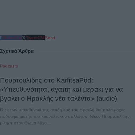
Share
214
Tweet
134
Send
Σχετικά Άρθρα
Podcasts
Πουρτουλίδης στο KarfitsaPod:
«Υπευθυνότητα, αγάπη και μεράκι για να
βγάλει ο Ηρακλής νέα ταλέντα» (audio)
Ο εκ των υπευθύνων της ακαδημίας του Ηρακλή και παλαίμαχος
ποδοσφαιριστής του κυανόλευκου συλλόγου, Νίκος Πουρτουλίδης,
μίλησε στον Θωμά Μίχο...