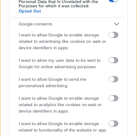
Personal Data that Is Unrelated with the
Purposes for which it was collected.
Opted Out
Google consents
I want to allow Google to enable storage
related to advertising like cookies on web or
device identifiers in apps.
Η εταιρεία με την επωνυμία “POLITICAL MEDIA GROUP A.E.” και κατ’
I want to allow my user data to be sent to
επέκταση η ιστοσελίδα που κατέχει αυτή “www.karfitsa.gr”
Google for online advertising purposes.
συμμορφώνονται με τη Σύσταση (ΕΕ) 2018/334 της Επιτροπής της
1ης Μαρτίου 2018 σχετικά με τα μέτρα για την αποτελεσματική
I want to allow Google to send me
αντιμετώπιση του παράνομου περιεχομένου στο διαδίκτυο (L 63).
personalized advertising.
I want to allow Google to enable storage
related to analytics like cookies on web or
device identifiers in apps.
Μοναδικός αριθμός Μ.Η.Τ. 262048
I want to allow Google to enable storage
ΤΑ ΠΡΩΤΟΣΕΛΙΔΑ ΣΗΜΕΡΑ
related to functionality of the website or app.