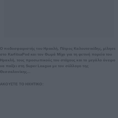
O ποδοσφαιριστής του Ηρακλή, Πέτρος Καλουτσικίδης, μίλησε
στο KarfitsaPod και τον Θωμά Mίχο για τη φετινή πορεία του
Ηρακλή, τους προσωπικούς του στόχους και το μεγάλο όνειρο
να παίξει στη Super League με τον σύλλογο της
Θεσσαλονίκης…
AKOYΣTE TO HXHTIKO: