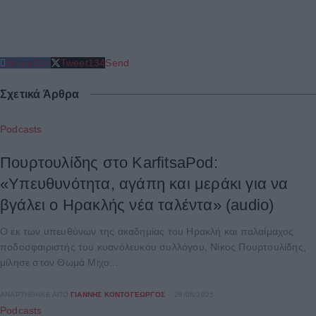
Share
214
Tweet
134
Send
Σχετικά Άρθρα
Podcasts
Πουρτουλίδης στο KarfitsaPod:
«Υπευθυνότητα, αγάπη και μεράκι για να
βγάλει ο Ηρακλής νέα ταλέντα» (audio)
Ο εκ των υπευθύνων της ακαδημίας του Ηρακλή και παλαίμαχος
ποδοσφαιριστής του κυανόλευκου συλλόγου, Νίκος Πουρτουλίδης,
μίλησε στον Θωμά Μίχο...
ΑΝΑΡΤΉΘΗΚΕ ΑΠΌ
ΓΙΆΝΝΗΣ ΚΟΝΤΟΓΕΏΡΓΟΣ
28/06/2025
Podcasts