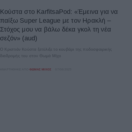
Κούστα στο KarfitsaPod: «Έμεινα για να
παίξω Super League με τον Ηρακλή –
Στόχος μου να βάλω δέκα γκολ τη νέα
σεζόν» (aud)
Ο Κριστιάν Κούστα ξετύλιξε το κουβάρι της ποδοσφαιρικής
διαδρομής του στον Θωμά Μίχο
ΑΝΑΡΤΉΘΗΚΕ ΑΠΌ
ΘΩΜΆΣ ΜΊΧΟΣ
07/06/2025