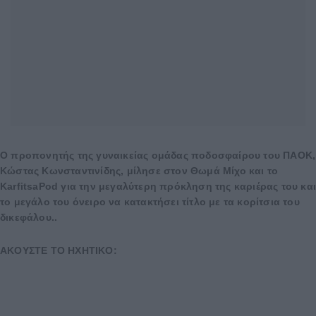
O προπονητής της γυναικείας ομάδας ποδοσφαίρου του ΠAOK,
Kώστας Kωνσταντινίδης, μίλησε στον Θωμά Mίχο και το
KarfitsaPod για την μεγαλύτερη πρόκληση της καριέρας του κα
το μεγάλο του όνειρο να κατακτήσει τίτλο με τα κορίτσια του
δικεφάλου..
AKOYΣTE TO HXHTIKO: