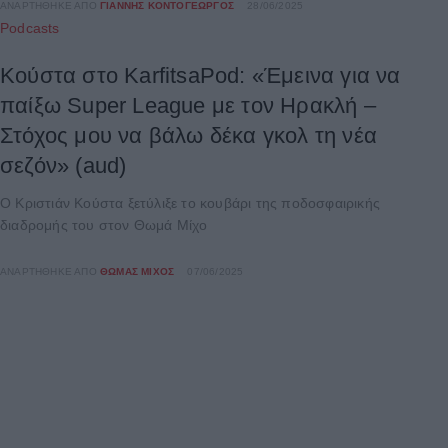
ΑΝΑΡΤΉΘΗΚΕ ΑΠΌ
ΓΙΆΝΝΗΣ ΚΟΝΤΟΓΕΏΡΓΟΣ
28/06/2025
Podcasts
Κούστα στο KarfitsaPod: «Έμεινα για να
παίξω Super League με τον Ηρακλή –
Στόχος μου να βάλω δέκα γκολ τη νέα
σεζόν» (aud)
Ο Κριστιάν Κούστα ξετύλιξε το κουβάρι της ποδοσφαιρικής
διαδρομής του στον Θωμά Μίχο
ΑΝΑΡΤΉΘΗΚΕ ΑΠΌ
ΘΩΜΆΣ ΜΊΧΟΣ
07/06/2025