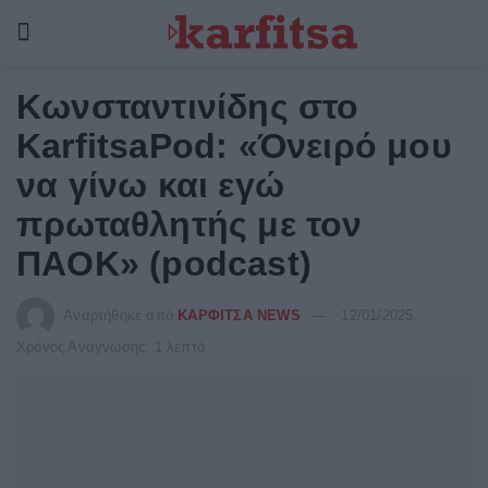
Kωνσταντινίδης στο
KarfitsaPod: «Όνειρό μου
να γίνω και εγώ
πρωταθλητής με τον
ΠAOK» (podcast)
Αναρτήθηκε από
ΚΑΡΦΙΤΣΑ NEWS
12/01/2025
Χρόνος Ανάγνωσης: 1 λεπτό