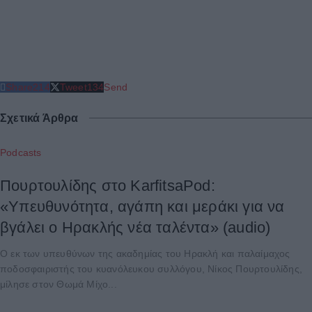
Share
214
Tweet
134
Send
Σχετικά Άρθρα
Podcasts
Πουρτουλίδης στο KarfitsaPod:
«Υπευθυνότητα, αγάπη και μεράκι για να
βγάλει ο Ηρακλής νέα ταλέντα» (audio)
Ο εκ των υπευθύνων της ακαδημίας του Ηρακλή και παλαίμαχος
ποδοσφαιριστής του κυανόλευκου συλλόγου, Νίκος Πουρτουλίδης,
μίλησε στον Θωμά Μίχο...