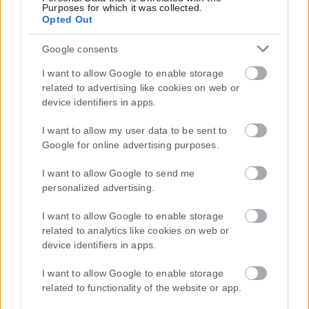
Purposes for which it was collected.
Opted Out
Google consents
I want to allow Google to enable storage
related to advertising like cookies on web or
device identifiers in apps.
I want to allow my user data to be sent to
Google for online advertising purposes.
Η εταιρεία με την επωνυμία “POLITICAL MEDIA GROUP A.E.” και κατ’
επέκταση η ιστοσελίδα που κατέχει αυτή “www.karfitsa.gr”
I want to allow Google to send me
συμμορφώνονται με τη Σύσταση (ΕΕ) 2018/334 της Επιτροπής της
personalized advertising.
1ης Μαρτίου 2018 σχετικά με τα μέτρα για την αποτελεσματική
αντιμετώπιση του παράνομου περιεχομένου στο διαδίκτυο (L 63).
I want to allow Google to enable storage
related to analytics like cookies on web or
device identifiers in apps.
I want to allow Google to enable storage
Μοναδικός αριθμός Μ.Η.Τ. 262048
related to functionality of the website or app.
ΤΑ ΠΡΩΤΟΣΕΛΙΔΑ ΣΗΜΕΡΑ