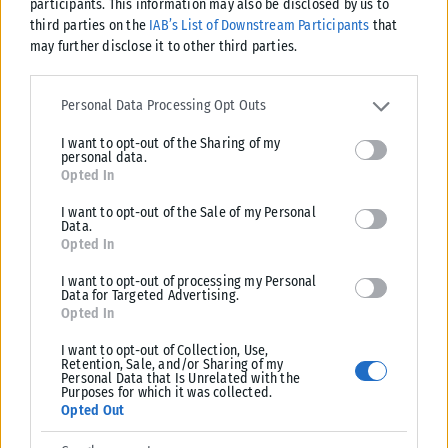
participants. This information may also be disclosed by us to
Καρυστιανού: Δεν φαίνεται να “βγαίνει” – Αποχωρεί ο Νίκος
third parties on the
IAB’s List of Downstream Participants
that
Μπρουτζάκης και καταγγέλλει «κλειστή κάστα» και έλλειψη
may further disclose it to other third parties.
λογοδοσίας
Please note that this website/app uses one or more Google
Νέο εσωτερικό «ρήγμα» καταγράφεται στην «Ελπίδα για τη
services and may gather and store information including but not
Personal Data Processing Opt Outs
Δημοκρατία» της Μαρίας Καρυστιανού, καθώς ο επιχειρηματίας και
limited to your visit or usage behaviour. You may click to grant or
συνιδιοκτήτης του διαδικτυακού καναλιού...
I want to opt-out of the Sharing of my
deny consent to Google and its third-party tags to use your data
personal data.
for below specified purposes in below Google consent section.
ΑΝΑΡΤΉΘΗΚΕ ΑΠΌ
ΔΉΜΗΤΡΑ ΚΑΤΡΑΜΆΔΟΥ
08/08/2026
Opted In
I want to opt-out of the Sale of my Personal
Data.
Opted In
I want to opt-out of processing my Personal
Data for Targeted Advertising.
Opted In
I want to opt-out of Collection, Use,
Retention, Sale, and/or Sharing of my
Personal Data that Is Unrelated with the
Purposes for which it was collected.
Opted Out