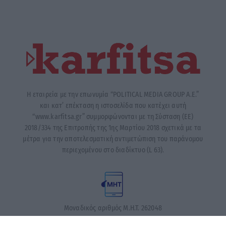
Η εταιρεία με την επωνυμία “POLITICAL MEDIA GROUP A.E.”
και κατ’ επέκταση η ιστοσελίδα που κατέχει αυτή
“www.karfitsa.gr” συμμορφώνονται με τη Σύσταση (ΕΕ)
2018/334 της Επιτροπής της 1ης Μαρτίου 2018 σχετικά με τα
μέτρα για την αποτελεσματική αντιμετώπιση του παράνομου
περιεχομένου στο διαδίκτυο (L 63).
Μοναδικός αριθμός Μ.Η.Τ. 262048