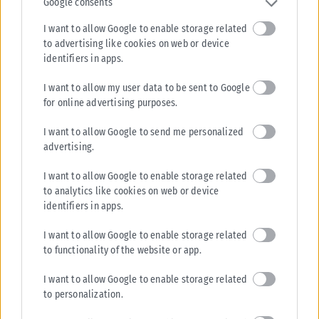
Google consents
ΠΟΛΙΤΙΚΉ
I want to allow Google to enable storage related
to advertising like cookies on web or device
Στις 2 Σεπτεμβρίου η «πρεμιέρα» του οικονομικού
identifiers in apps.
προγράμματος της ΕΛ.Α.Σ. στη Θεσσαλονίκη – Παρών ο
Τσίπρας
I want to allow my user data to be sent to Google
Το οικονομικό πρόγραμμα της ΕΛ.Α.Σ. θα παρουσιάσει ο πρόεδρος του
for online advertising purposes.
κόμματος, Αλέξης Τσίπρας, στις 2 Σεπτεμβρίου, σε εκδήλωση στη
I want to allow Google to send me personalized
Θεσσαλονίκη....
advertising.
ΑΝΑΡΤΉΘΗΚΕ ΑΠΌ
KARFITSANEWS
08/08/2026
I want to allow Google to enable storage related
to analytics like cookies on web or device
identifiers in apps.
I want to allow Google to enable storage related
to functionality of the website or app.
I want to allow Google to enable storage related
to personalization.