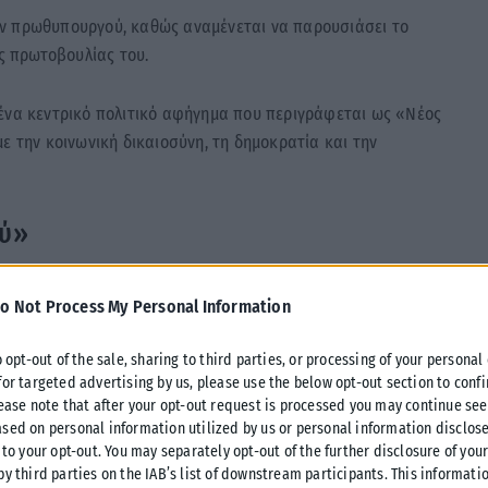
ην πρωθυπουργού, καθώς αναμένεται να παρουσιάσει το
ας πρωτοβουλίας του.
 ένα κεντρικό πολιτικό αφήγημα που περιγράφεται ως «Νέος
ε την κοινωνική δικαιοσύνη, τη δημοκρατία και την
ού»
ς πατριωτισμός υπερασπίζεται τη δημοκρατία, επιδιώκει την
o Not Process My Personal Information
ιρεί να βάλει φρένο – όπως αναφέρεται – στην ασυδοσία της
συμφέροντα.
o opt-out of the sale, sharing to third parties, or processing of your personal
for targeted advertising by us, please use the below opt-out section to conf
λιτισμό της Ελλάδας ως δύναμη προοπτικής για τη χώρα, ενώ
lease note that after your opt-out request is processed you may continue see
 από τις αγορές και οι άνθρωποι πάνω από τους αριθμούς.
sed on personal information utilized by us or personal information disclose
 to your opt-out. You may separately opt-out of the further disclosure of you
by third parties on the IAB’s list of downstream participants. This informati