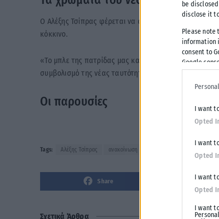
Τα χρώματα του νέου κόμματος
be disclosed
disclose it t
Ο Αλέξης Τσίπρας φέρεται να αποκάλυψε και τα χρώματ
Please note 
κόκκινο.
information i
consent to G
«Το μπλε της πατρίδας μας και το κόκκινο των αγώνω
Google conse
συμβολισμό της νέας ταυτότητας.
Personal
Οι παρουσίες
I want t
Opted I
I want t
Tags:
Αλέξης Τσίπρας
ανακοίνωση
εκδήλωση
Θησείο
κό
Opted I
I want t
Share
Opted I
I want t
Personal
Σχετικά Άρθρα