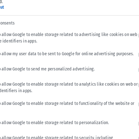
d.
ut
consents
o allow Google to enable storage related to advertising like cookies on web
e identifiers in apps.
o allow my user data to be sent to Google for online advertising purposes.
o allow Google to send me personalized advertising.
o allow Google to enable storage related to analytics like cookies on web or
ΟΙΚΟΝΟΜΊΑ
dentifiers in apps.
Καλαφάτης: «Έχουμε δημιουργήσει 20.000 νέες
o allow Google to enable storage related to functionality of the website or
θέσεις εργασίας υψηλής εξειδίκευσης τα τελευταία
επτά χρόνια στη χώρα μας»
Για 20.000 νέες θέσεις εργασίας υψηλής εξειδίκευσης και
o allow Google to enable storage related to personalization.
αντιστροφή του brain drain μίλησε ο Σταύρος Καλαφάτης,
επικαλούμενος στοιχεία για την...
o allow Google to enable storage related to security, including