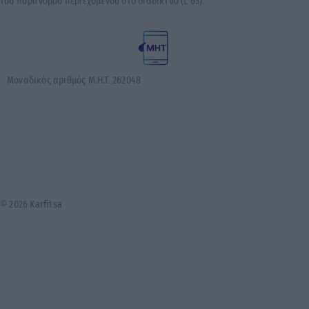
του παράνομου περιεχομένου στο διαδίκτυο (L 63).
Μοναδικός αριθμός Μ.Η.Τ. 262048
© 2026 Karfitsa