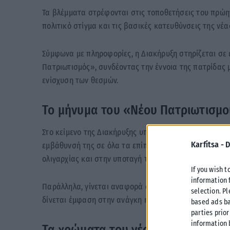
Τα βλέμματα στρέφονται στις τοποθετήσεις του πρώ
πολιτικό στίγμα και τις βασικές κατευθύνσεις της νέ
Σύμφωνα με πληροφορίες, η Διακήρυξη στηρίζεται σε
Πατριωτισμός», συνδέοντας την έννοια της πατρίδας μ
ενίσχυση των θεσμών.
Το μήνυμα του «Νέου Πατριωτισμ
Στο κείμενο της Διακήρυξης υπογραμμίζεται ότι ο νέο
Karfitsa -
D
εμβάθυνσή της σε όλα τα επίπεδα εξουσίας και επιχε
ολιγαρχίας και στην υποταγή του κράτους σε ισχυρά 
If you wish t
information 
Παράλληλα, γίνεται αναφορά στην ιστορία και τον πο
selection. P
δίνεται έμφαση στην ανάγκη η κοινωνία να μπει πάνω
based ads ba
parties prior
information 