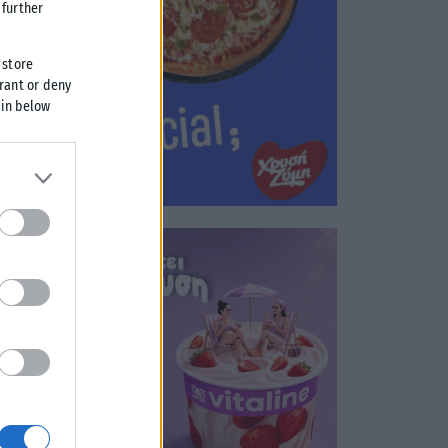
further
 store
grant or deny
 in below