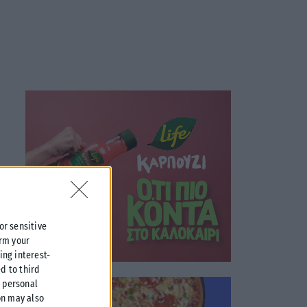
 or sensitive
irm your
ing interest-
d to third
r personal
on may also