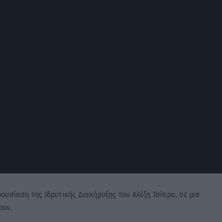
ουσίαση της Ιδρυτικής Διακήρυξης του Αλέξη Τσίπρα, σε μια
ρον.