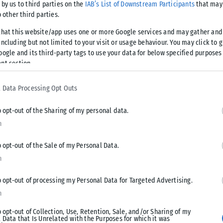
 by us to third parties on the
IAB’s List of Downstream Participants
that may 
o other third parties.
α της νέας πολιτικής κίνησης, επιλέγοντας το μπλε και το
that this website/app uses one or more Google services and may gather and
ncluding but not limited to your visit or usage behaviour. You may click to 
oogle and its third-party tags to use your data for below specified purposes
ν μας», είναι η χαρακτηριστική φράση που συνοδεύει τον
nt section.
 Data Processing Opt Outs
o opt-out of the Sharing of my personal data.
n
o opt-out of the Sale of my Personal Data.
μμα
n
o opt-out of processing my Personal Data for Targeted Advertising.
Tweet
Send
n
o opt-out of Collection, Use, Retention, Sale, and/or Sharing of my
 Data that Is Unrelated with the Purposes for which it was