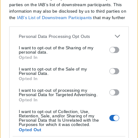
parties on the IAB’s list of downstream participants. This
information may also be disclosed by us to third parties on
the
IAB’s List of Downstream Participants
that may further
disclose it to other third parties.
Please note that this website/app uses one or more Google
Personal Data Processing Opt Outs
services and may gather and store information including
but not limited to your visit or usage behaviour. You may
I want to opt-out of the Sharing of my
personal data.
click to grant or deny consent to Google and its third-party
Opted In
tags to use your data for below specified purposes in below
Google consent section.
I want to opt-out of the Sale of my
Personal Data.
Opted In
I want to opt-out of processing my
Personal Data for Targeted Advertising.
Opted In
I want to opt-out of Collection, Use,
Retention, Sale, and/or Sharing of my
Personal Data that Is Unrelated with the
Purposes for which it was collected.
Opted Out