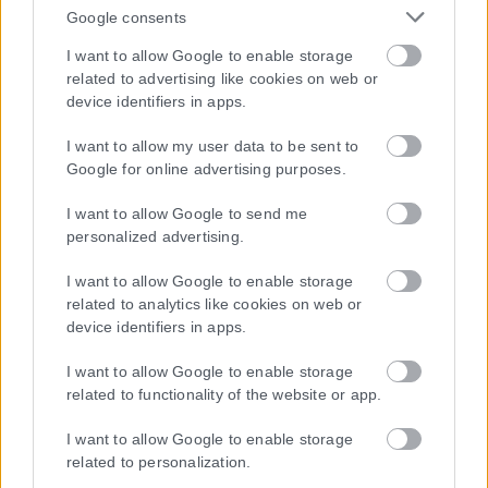
Google consents
I want to allow Google to enable storage
Η εταιρεία με την επωνυμία “POLITICAL MEDIA GROUP A.E.” και κατ’
related to advertising like cookies on web or
επέκταση η ιστοσελίδα που κατέχει αυτή “www.karfitsa.gr”
device identifiers in apps.
συμμορφώνονται με τη Σύσταση (ΕΕ) 2018/334 της Επιτροπής της
1ης Μαρτίου 2018 σχετικά με τα μέτρα για την αποτελεσματική
I want to allow my user data to be sent to
αντιμετώπιση του παράνομου περιεχομένου στο διαδίκτυο (L 63).
Google for online advertising purposes.
I want to allow Google to send me
personalized advertising.
Μοναδικός αριθμός Μ.Η.Τ. 262048
I want to allow Google to enable storage
related to analytics like cookies on web or
ΤΑ ΠΡΩΤΟΣΕΛΙΔΑ ΣΗΜΕΡΑ
device identifiers in apps.
I want to allow Google to enable storage
related to functionality of the website or app.
I want to allow Google to enable storage
related to personalization.