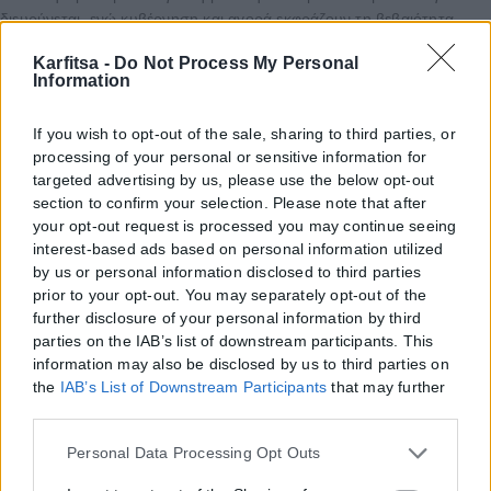
διευρύνεται, ενώ κυβέρνηση και αγορά εκφράζουν τη βεβαιότητα
ότι...
Karfitsa -
Do Not Process My Personal
Information
ΑΝΑΡΤΉΘΗΚΕ ΑΠΌ
ΕΛΕΆΝΑ ΖΑΜΠΆΡΑ
08/08/2026
If you wish to opt-out of the sale, sharing to third parties, or
processing of your personal or sensitive information for
targeted advertising by us, please use the below opt-out
section to confirm your selection. Please note that after
your opt-out request is processed you may continue seeing
interest-based ads based on personal information utilized
by us or personal information disclosed to third parties
prior to your opt-out. You may separately opt-out of the
further disclosure of your personal information by third
parties on the IAB’s list of downstream participants. This
information may also be disclosed by us to third parties on
the
IAB’s List of Downstream Participants
that may further
disclose it to other third parties.
Please note that this website/app uses one or more Google
Personal Data Processing Opt Outs
services and may gather and store information including