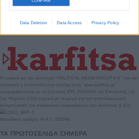
CONFIRM
Data Deletion
Data Access
Privacy Policy
Η εταιρεία με την επωνυμία “POLITICAL MEDIA GROUP A.E.” και κατ’
επέκταση η ιστοσελίδα που κατέχει αυτή “www.karfitsa.gr”
συμμορφώνονται με τη Σύσταση (ΕΕ) 2018/334 της Επιτροπής της
1ης Μαρτίου 2018 σχετικά με τα μέτρα για την αποτελεσματική
αντιμετώπιση του παράνομου περιεχομένου στο διαδίκτυο (L 63).
Μοναδικός αριθμός Μ.Η.Τ. 262048
ΤΑ ΠΡΩΤΟΣΕΛΙΔΑ ΣΗΜΕΡΑ