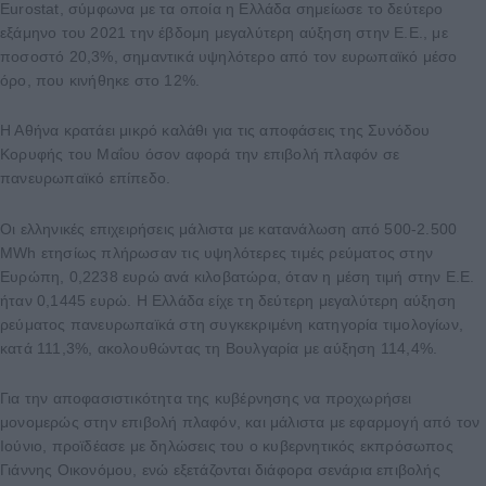
Eurostat, σύμφωνα με τα οποία η Ελλάδα σημείωσε το δεύτερο
εξάμηνο του 2021 την έβδομη μεγαλύτερη αύξηση στην Ε.Ε., με
ποσοστό 20,3%, σημαντικά υψηλότερο από τον ευρωπαϊκό μέσο
όρο, που κινήθηκε στο 12%.
Η Αθήνα κρατάει μικρό καλάθι για τις αποφάσεις της Συνόδου
Κορυφής του Μαΐου όσον αφορά την επιβολή πλαφόν σε
πανευρωπαϊκό επίπεδο.
Οι ελληνικές επιχειρήσεις μάλιστα με κατανάλωση από 500-2.500
MWh ετησίως πλήρωσαν τις υψηλότερες τιμές ρεύματος στην
Ευρώπη, 0,2238 ευρώ ανά κιλοβατώρα, όταν η μέση τιμή στην Ε.Ε.
ήταν 0,1445 ευρώ. Η Ελλάδα είχε τη δεύτερη μεγαλύτερη αύξηση
ρεύματος πανευρωπαϊκά στη συγκεκριμένη κατηγορία τιμολογίων,
κατά 111,3%, ακολουθώντας τη Βουλγαρία με αύξηση 114,4%.
Για την αποφασιστικότητα της κυβέρνησης να προχωρήσει
μονομερώς στην επιβολή πλαφόν, και μάλιστα με εφαρμογή από τον
Ιούνιο, προϊδέασε με δηλώσεις του ο κυβερνητικός εκπρόσωπος
Γιάννης Οικονόμου, ενώ εξετάζονται διάφορα σενάρια επιβολής